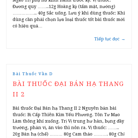
Ngao Trị phụ nữ kinh hành trước kỳ. Vị thuốc:
Đương quy ……..12g Hoàng kỳ (tẩm mật, nướng)
…………….. 40g Sắc uống. Lưu ý khi dùng thuốc: Khi
dùng cần phải chọn lựa loại thuốc tốt bài thuốc mới
có hiệu quả…
Tiếp tục đọc
→
Bài Thuốc Vần D
BÀI THUỐC ĐẠI BÁN HẠ THANG
II 2
Bài thuốc Đại Bán hạ Thang II 2 Nguyên bản bài
thuốc: Bị Cấp Thiên Kim Yếu Phương. Tôn Tư Mạo
Làm thông khí xuống. Trị Vị trung hư hàn, bụng đầy
trướng, phản vị, ăn vào thì nôn ra. Vị thuốc: ……..
20g Bán hạ (chế) ……… 80g Cam thảo ………. 80g Chỉ