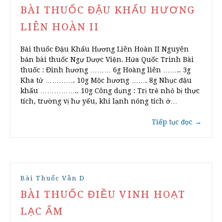
BÀI THUỐC ĐẬU KHẤU HƯƠNG
LIÊN HOÀN II
Bài thuốc Đậu Khấu Hương Liên Hoàn II Nguyên
bản bài thuốc Ngự Dược Viện. Hứa Quốc Trinh Bài
thuốc : Đinh hương ……… 6g Hoàng liên …….. 3g
Kha tử …………. 10g Mộc hương ……. 8g Nhục đậu
khấu …………….. 10g Công dụng : Trị trẻ nhỏ bị thực
tích, trường vị hư yếu, khí lạnh nóng tích ở…
Tiếp tục đọc
→
Bài Thuốc Vần D
BÀI THUỐC ĐIỀU VINH HOẠT
LẠC ẨM