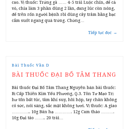
cao. Vị thuốc: Trứng gà …… 4-5 trái Luộc chín, để cả
vỏ, chia làm 3 phần dùng 2 lần, đang lúc còn nóng,
để trên rốn người bệnh rồi dùng cây trâm bằng bạc
cắm suốt ngang quả trứng. Chừng…
Tiếp tục đọc
→
Bài Thuốc Vần D
BÀI THUỐC ĐẠI BỔ TÂM THANG
Bài thuốc Đại Bổ Tâm Thang Nguyên bản bài thuốc:
Bị Cấp Thiên Kim Yếu Phương, Q.3. Tôn Tư Mạo Trị
hư tổn bất túc, tâm khí suy, hồi hộp, tay chân không
có sức, nói sảng, sắc mặt không tươi. Vị thuốc: A giao
………….. 10g Bán hạ …………. 12g Cam thảo ……….
10g Đại táo …….. 20 trái…