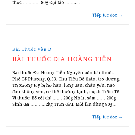
thực ………… 80g Đại táo ……..…
Tiếp tục đọc
→
Bài Thuốc Vần D
BÀI THUỐC ĐỊA HOÀNG TIỄN
Bài thuốc Địa Hoàng Tiễn Nguyên bản bài thuốc
Phổ Tế Phương, Q.33. Chu Tiêu Bổ thận, trợ dương.
Trị xương tủy bị hư hàn, lưng đau, chân yếu, não
đau không yên, cơ thể thường lạnh, mạch Trầm Tế.
Vị thuốc: Bổ cốt chỉ ……. 200g Nhân sâm …… 200g
Sinh địa ………..2kg Trộn đều. Mỗi lần dùng 80g…
Tiếp tục đọc
→