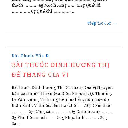
thạch ………. 4g Mộc hương …… 1,2g Quất bì
………….. 6g Quế chi …………..…
Tiếp tục đọc
→
Bài Thuốc Vần D
BÀI THUỐC ĐINH HƯƠNG THỊ
ĐẾ THANG GIA VỊ
Bài thuốc Đinh hương Thị Đế Thang Gia Vị Nguyên
bản bài thuốc Thiên Gia Diệu Phương, Q. Thượng.
Lý Văn Lượng Trị trung tiêu hư hàn, nôn mửa do
thần kinh. Vị thuốc: Bán hạ (chế) …..10g Cam thảo
………… 5g Đảng sâm ……… 30g Đinh hương ………
3g Phù tiểu mạch …… 30g Phục linh ………. 20g
Sa…