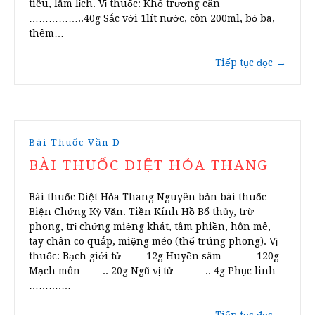
tiêu, lâm lịch. Vị thuốc: Khổ trượng căn
……………..40g Sắc với 1lít nước, còn 200ml, bỏ bã,
thêm…
Tiếp tục đọc
→
Bài Thuốc Vần D
BÀI THUỐC DIỆT HỎA THANG
Bài thuốc Diệt Hỏa Thang Nguyên bản bài thuốc
Biện Chứng Kỳ Văn. Tiền Kính Hồ Bổ thủy, trừ
phong, trị chứng miệng khát, tâm phiền, hôn mê,
tay chân co quắp, miệng méo (thể trúng phong). Vị
thuốc: Bạch giới tử …… 12g Huyền sâm ……… 120g
Mạch môn …….. 20g Ngũ vị tử ……….. 4g Phục linh
……….…