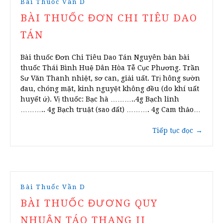
Bài Thuốc Vần D
BÀI THUỐC ĐƠN CHI TIÊU DAO
TÁN
Bài thuốc Đơn Chi Tiêu Dao Tán Nguyên bản bài
thuốc Thái Bình Huệ Dân Hòa Tễ Cục Phương. Trần
Sư Văn Thanh nhiệt, sơ can, giải uất. Trị hông sườn
đau, chóng mặt, kinh nguyệt không đều (do khí uất
huyết ứ). Vị thuốc: Bạc hà ………..4g Bạch linh
……….. 4g Bạch truật (sao đất) ………. 4g Cam thảo…
Tiếp tục đọc
→
Bài Thuốc Vần D
BÀI THUỐC ĐƯƠNG QUY
NHUẬN TÁO THANG II