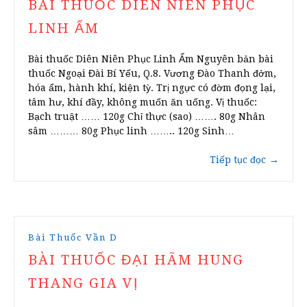
BÀI THUỐC DIÊN NIÊN PHỤC
LINH ẨM
Bài thuốc Diên Niên Phục Linh Ẩm Nguyên bản bài
thuốc Ngoại Đài Bí Yếu, Q.8. Vương Đào Thanh đởm,
hóa ẩm, hành khí, kiện tỳ. Trị ngực có đờm đọng lại,
tâm hư, khí đầy, không muốn ăn uống. Vị thuốc:
Bạch truật …… 120g Chỉ thực (sao) ……. 80g Nhân
sâm ……… 80g Phục linh …….. 120g Sinh…
Tiếp tục đọc
→
Bài Thuốc Vần D
BÀI THUỐC ĐẠI HÃM HUNG
THANG GIA VỊ