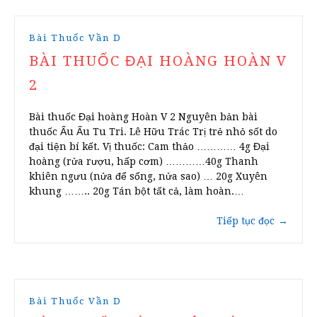
Bài Thuốc Vần D
BÀI THUỐC ĐẠI HOÀNG HOÀN V
2
Bài thuốc Đại hoàng Hoàn V 2 Nguyên bản bài
thuốc Ấu Ấu Tu Tri. Lê Hữu Trác Trị trẻ nhỏ sốt do
đại tiện bí kết. Vị thuốc: Cam thảo ………… 4g Đại
hoàng (rửa rượu, hấp cơm) …………40g Thanh
khiên ngưu (nửa để sống, nửa sao) … 20g Xuyên
khung …….. 20g Tán bột tất cả, làm hoàn.…
Tiếp tục đọc
→
Bài Thuốc Vần D