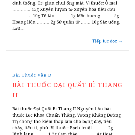
định thống. Trị giun chui ống mật. Vị thuốc: Ô mai
…………. 15g Xuyên luyện tử Xuyên hoa tiêu đều
………….. 10g Tế tân ………. 1g Mộc hương ………5g
Hoàng liên ……….2g Sử quân tử ……. 10g Sắc uống.
Lưu…
Tiếp tục đọc
→
Bài Thuốc Vần D
BÀI THUỐC ĐẠI QUẤT BÌ THANG
II
Bài thuốc Đại Quất Bì Thang II Nguyên bản bài
thuốc Lục Khoa Chuẩn Thằng. Vương Khẳng Đường
Trị chứng thử kiêm thấp làm cho bụng đầy, tiêu
chảy, tiểu ít, phù. Vị thuốc: Bạch truật ………..2g
Binh lang ……… 1,2g Cam thảo ………… 4g Hoạt