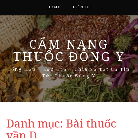
HOME
LIÊN HỆ
CẨM NANG
THUỐC ĐÔNG Y
Tổng Hợp – Lưu Trữ – Chia Sẻ Tất Cả Tin
Tức Thuốc Đông Y
Danh mục:
Bài thuốc
vần D