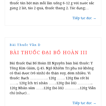
thuốc tán bột mịn mỗi lần uống 6-12 g với nước sắc
gừng 2 lát, táo 2 quả, thuốc thang 2. Tác dụng;…
Tiếp tục đọc
→
Bài Thuốc Vần D
BÀI THUỐC ĐẠI BỔ HOÀN III
Bài thuốc Đại Bổ Hoàn III Nguyên bản bài thuốc: Y
Tông Kim Giám, Q.45. Ngô Khiêm Trị phụ nữ không
có thai được (vô sinh) do thận suy, đờm nhiều. Vị
thuốc: Bạch ……………. 120g ……. 120g Địa cốt bì
…….. 120g Ích trí nhân …….120g (bỏ lõi) …………..
120g Nhân sâm …….120g (bỏ lõi) …………..120g Viễn
chí (nhục)…
Tiếp tục đọc
→