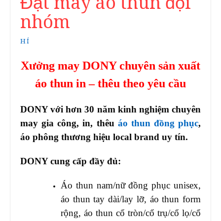
Đặt may áo thun đội
nhóm
HÍ
Xưởng may DONY chuyên sản xuất
áo thun in – thêu theo yêu cầu
DONY với hơn 30 năm kinh nghiệm chuyên
may gia công, in, thêu
áo thun đồng phục
,
áo phông thương hiệu local brand uy tín.
DONY cung cấp đầy đủ:
Áo thun nam/nữ đồng phục unisex,
áo thun tay dài/lay lỡ, áo thun form
rộng, áo thun cổ tròn/cổ trụ/cổ lọ/cổ