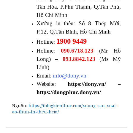
Tân Hóa, P.Phú Thạnh, Q.Tân Phú,
Hồ Chí Minh
Xưởng in thêu: Số 8 Thép Mới,
P.12, Q.Tân Bình, Hồ Chí Minh
1900 9449
Hotline:
Hotline:
090.6718.123
(Mr Hồ
Long) –
093.8842.123
(Ms Mỹ
Linh)
Email:
info@dony.vn
Website:
https://dony.vn/
–
https://dongphuc.dony.vn/
Nguồn:
https://iblogkienthuc.com/xuong-san-xuat-
ao-thun-in-theu-hcm/