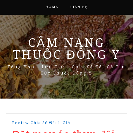
HOME
LIÊN HỆ
CẨM NANG
THUỐC ĐÔNG Y
Tổng Hợp – Lưu Trữ – Chia Sẻ Tất Cả Tin
Tức Thuốc Đông Y
Review Chia Sẻ Đánh Giá