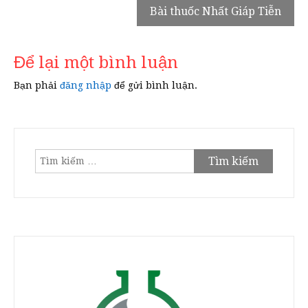
Bài thuốc Nhất Giáp Tiễn
bài
viết
Để lại một bình luận
Bạn phải
đăng nhập
để gửi bình luận.
Tìm
kiếm
cho: