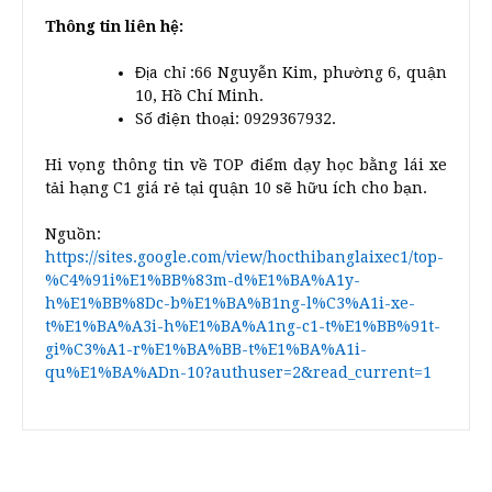
Thông tin liên hệ:
Địa chỉ :66 Nguyễn Kim, phường 6, quận
10, Hồ Chí Minh.
Số điện thoại: 0929367932.
Hi vọng thông tin về TOP điểm dạy học bằng lái xe
tải hạng C1 giá rẻ tại quận 10 sẽ hữu ích cho bạn.
Nguồn:
https://sites.google.com/view/hocthibanglaixec1/top-
%C4%91i%E1%BB%83m-d%E1%BA%A1y-
h%E1%BB%8Dc-b%E1%BA%B1ng-l%C3%A1i-xe-
t%E1%BA%A3i-h%E1%BA%A1ng-c1-t%E1%BB%91t-
gi%C3%A1-r%E1%BA%BB-t%E1%BA%A1i-
qu%E1%BA%ADn-10?authuser=2&read_current=1