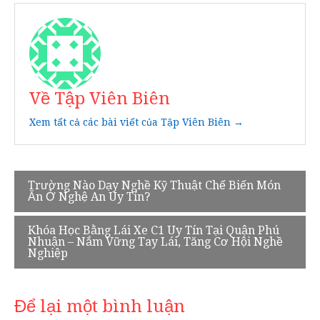
Về Tập Viên Biên
Xem tất cả các bài viết của Tập Viên Biên →
Điều
Trường Nào Dạy Nghề Kỹ Thuật Chế Biến Món
Ăn Ở Nghệ An Uy Tín?
hướng
bài
Khóa Học Bằng Lái Xe C1 Uy Tín Tại Quận Phú
Nhuận – Nắm Vững Tay Lái, Tăng Cơ Hội Nghề
viết
Nghiệp
Để lại một bình luận