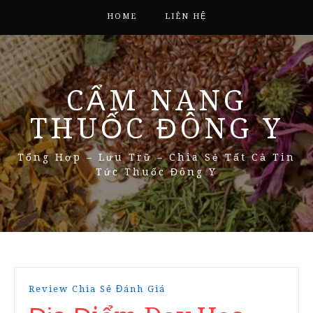
HOME
LIÊN HỆ
CẨM NANG
THUỐC ĐÔNG Y
Tổng Hợp – Lưu Trữ – Chia Sẻ Tất Cả Tin
Tức Thuốc Đông Y
Review Chia Sẻ Đánh Giá