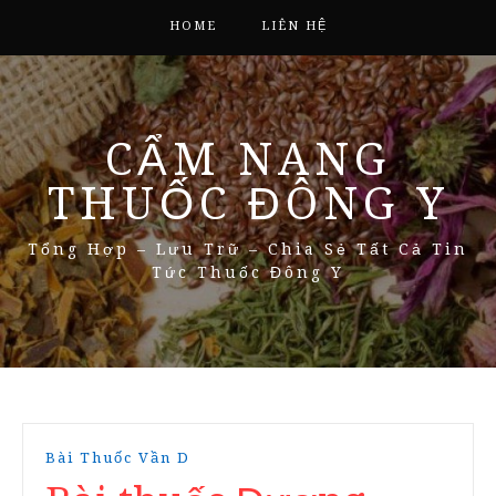
HOME
LIÊN HỆ
CẨM NANG
THUỐC ĐÔNG Y
Tổng Hợp – Lưu Trữ – Chia Sẻ Tất Cả Tin
Tức Thuốc Đông Y
Bài Thuốc Vần D