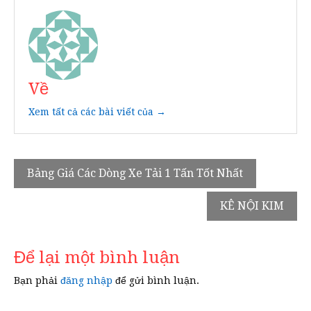
Về
Xem tất cả các bài viết của →
Điều
Bảng Giá Các Dòng Xe Tải 1 Tấn Tốt Nhất
hướng
KÊ NỘI KIM
bài
viết
Để lại một bình luận
Bạn phải
đăng nhập
để gửi bình luận.