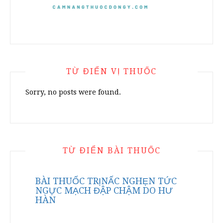
TỪ ĐIỂN VỊ THUỐC
Sorry, no posts were found.
TỪ ĐIỂN BÀI THUỐC
BÀI THUỐC TRỊNẤC NGHẸN TỨC
NGỰC MẠCH ĐẬP CHẬM DO HƯ
HÀN