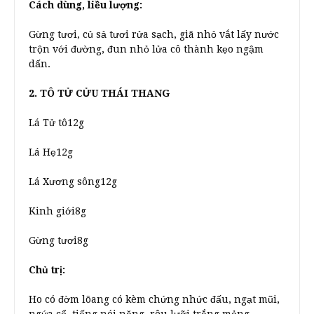
Cách dùng, liều lượng:
Gừng tươi, củ sả tươi rửa sạch, giã nhỏ vắt lấy nước
trộn với đường, đun nhỏ lửa cô thành kẹo ngậm
dấn.
2. TÔ TỬ CỬU THÁI THANG
Lá Tử tô12g
Lá Hẹ12g
Lá Xương sông12g
Kinh giới8g
Gừng tươi8g
Chủ trị:
Ho có đờm lõang có kèm chứng nhức đấu, ngạt mũi,