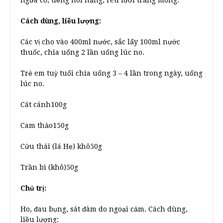
ngứa cổ, tiếng nói nặng, rêu lưỡi trắng mỏng.
Cách dùng, liều lượng:
Các vị cho vào 400ml nước, sắc lấy 100ml nước
thuốc, chia uống 2 lần uống lúc no.
Trẻ em tuỳ tuổi chia uống 3 – 4 lần trong ngày, uống
lúc no.
Cát cánh100g
Cam thảo150g
Cửu thái (lá Hẹ) khô50g
Trần bì (khô)50g
Chủ trị:
Ho, đau bụng, sát đàm do ngoại cảm. Cách dùng,
liều lượng: