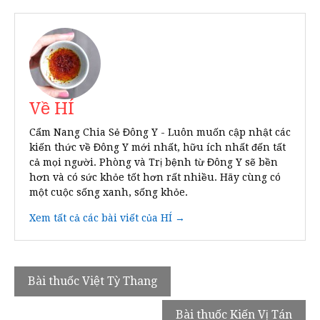
Về HÍ
Cẩm Nang Chia Sẻ Đông Y - Luôn muốn cập nhật các
kiến thức về Đông Y mới nhất, hữu ích nhất đến tất
cả mọi người. Phòng và Trị bệnh từ Đông Y sẽ bền
hơn và có sức khỏe tốt hơn rất nhiều. Hãy cùng có
một cuộc sống xanh, sống khỏe.
Xem tất cả các bài viết của HÍ →
Điều
Bài thuốc Việt Tỳ Thang
hướng
Bài thuốc Kiến Vị Tán