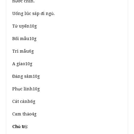
nước chín.
Uống lúc sáp đi ngủ.
Tử uyển10g
Bối mẫu10g
Tri mẫu6g
A giao10g
Đảng sâm10g
Phục linh10g
Cát cánh6g
Cam thảo4g
Chủ trị: