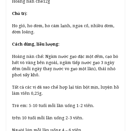
Hoàng nàn chế12g
Chủ trị:
Ho gió, ho đờm, ho cảm lạnh, ngứa cổ, nhiều đờm,
đờm loãng.
Cách dùng, liều lượng:
Hoàng nàn chế: Ngàm nước gạo đặc một đêm, cạo bỏ
hết vỏ vàng bên ngoài, ngâm tiếp nước gạo 3 ngày
đêm (mỗi ngày thay nước vo gạo một lần), thái nhỏ
phơi sấy khô.
Tất cả các vị đã sao chế hợp lại tán bột mịn, luyện hồ
làm viên 0,25g.
Trẻ em: 5-10 tuổi mỗi lần uống 1-2 viên.
trên 10 tuổi mỗi lần uống 2-3 viên.
Người lớn mỗi lần uống 4 – 6 viên.