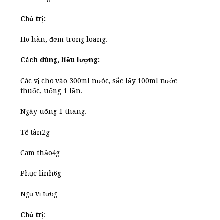
Chủ trị:
Ho hàn, đờm trong loãng.
Cách dùng, liều lượng:
Các vị cho vào 300ml nưóc, sắc lấy 100ml nước
thuốc, uống 1 lần.
Ngày uống 1 thang.
Tế tân2g
Cam thảo4g
Phục linh6g
Ngũ vị tử6g
Chủ trị
: