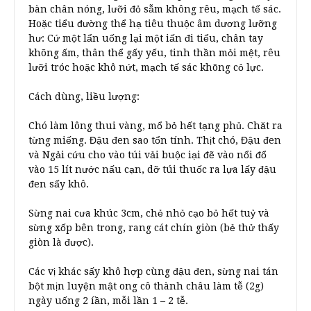
bàn chân nóng, lưỡi đỏ sẫm không rêu, mạch tế sác.
Hoặc tiểu đường thể hạ tiêu thuộc âm dương lưỡng
hư: Cứ một lẩn uống lại một iấn đi tiểu, chân tay
khõng ấm, thân thể gấy yếu, tinh thần mỏi mệt, rêu
lưỡi tróc hoặc khô nứt, mạch tế sác khõng cỏ lực.
Cách dùng, liều lượng:
Chó làm lông thui vàng, mổ bỏ hết tạng phủ. Chăt ra
từng miếng. Đậu đen sao tổn tính. Thịt chó, Đậu đen
và Ngải cứu cho vào túi vải buộc iại đẽ vào nổi đổ
vào 15 lít nước nấu cạn, dỡ túi thuốc ra lựa lấy đậu
đen sấy khô.
Sừng nai cưa khúc 3cm, chẻ nhỏ cạo bỏ hết tuỷ và
sừng xốp bên trong, rang cát chín giòn (bẻ thử thấy
giòn là được).
Các vị khác sấy khô hợp cùng đậu đen, sừng nai tán
bột mịn luyện mật ong cô thành châu làm tễ (2g)
ngày uống 2 íần, mỗi lần 1 – 2 tễ.