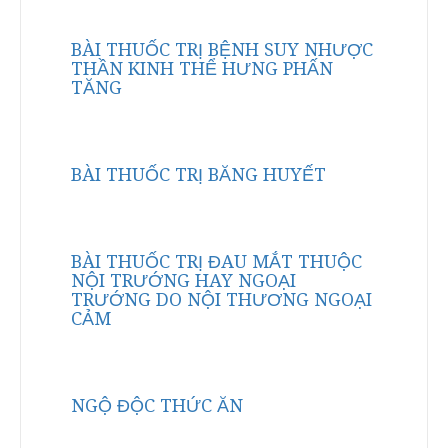
BÀI THUỐC TRỊ BỆNH SUY NHƯỢC
THẦN KINH THỂ HƯNG PHẤN
TĂNG
BÀI THUỐC TRỊ BĂNG HUYẾT
BÀI THUỐC TRỊ ĐAU MẮT THUỘC
NỘI TRƯỚNG HAY NGOẠI
TRƯỚNG DO NỘI THƯƠNG NGOẠI
CẢM
NGỘ ĐỘC THỨC ĂN