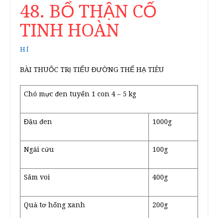
48. BỔ THẬN CỐ
TINH HOÀN
HÍ
BÀI THUỐC TRỊ TIỂU ĐƯỜNG THỂ HẠ TIÊU
Chó mực đen tuyển 1 con 4 – 5 kg
Đậu đen
1000g
Ngải cứu
100g
Sâm voi
400g
Quả tơ hổng xanh
200g