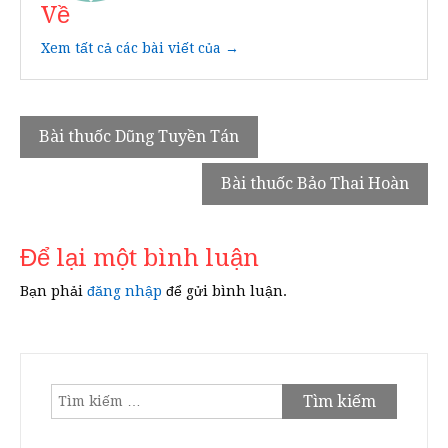
Về
Xem tất cả các bài viết của →
Điều
Bài thuốc Dũng Tuyền Tán
hướng
Bài thuốc Bảo Thai Hoàn
bài
viết
Để lại một bình luận
Bạn phải
đăng nhập
để gửi bình luận.
Tìm
kiếm
cho: