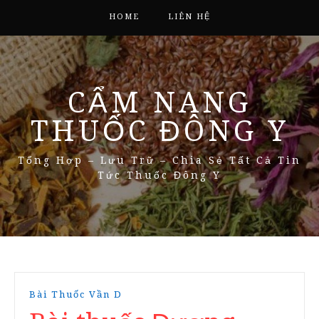
HOME
LIÊN HỆ
CẨM NANG
THUỐC ĐÔNG Y
Tổng Hợp – Lưu Trữ – Chia Sẻ Tất Cả Tin
Tức Thuốc Đông Y
Bài Thuốc Vần D