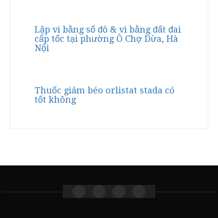
Lập vi bằng sổ đỏ & vi bằng đất đai
cấp tốc tại phường Ô Chợ Dừa, Hà
Nội
Thuốc giảm béo orlistat stada có
tốt không