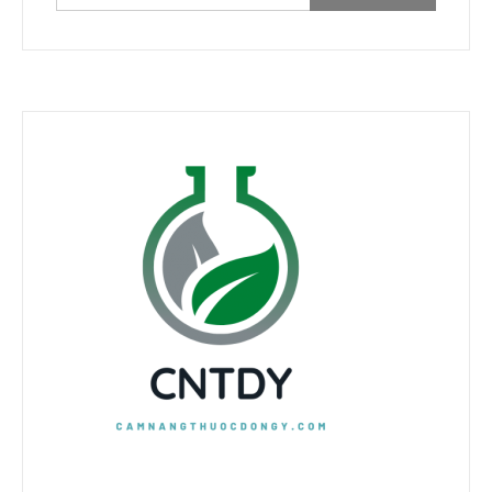
kiếm
cho: