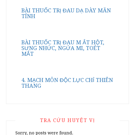
BÀI THUỐC TRỊ ĐAU DẠ DÀY MÃN
TÍNH
BÀI THUỐC TRỊ ĐAU M ẮT HỘT,
SƯNG NHỨC, NGỨA MI, TOÉT
MẮT
4. MẠCH MÔN ĐỘC LỰC CHỈ THIÊN
THANG
TRA CỨU HUYỆT VỊ
Sorry, no posts were found.