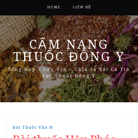
HOME
LIÊN HỆ
CẨM NANG
THUỐC ĐÔNG Y
Tổng Hợp – Lưu Trữ – Chia Sẻ Tất Cả Tin
Tức Thuốc Đông Y
Bài Thuốc Vần H