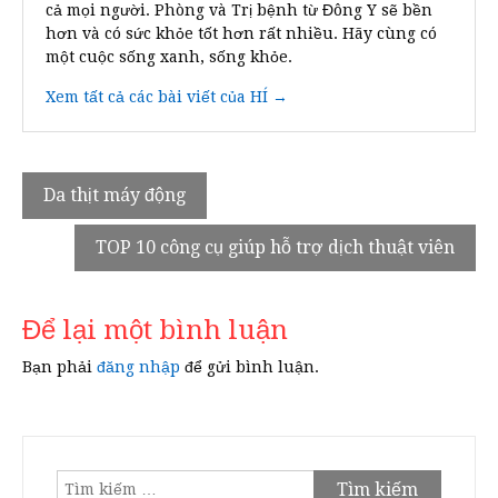
cả mọi người. Phòng và Trị bệnh từ Đông Y sẽ bền
hơn và có sức khỏe tốt hơn rất nhiều. Hãy cùng có
một cuộc sống xanh, sống khỏe.
Xem tất cả các bài viết của HÍ →
Điều
Da thịt máy động
hướng
TOP 10 công cụ giúp hỗ trợ dịch thuật viên
bài
viết
Để lại một bình luận
Bạn phải
đăng nhập
để gửi bình luận.
Tìm