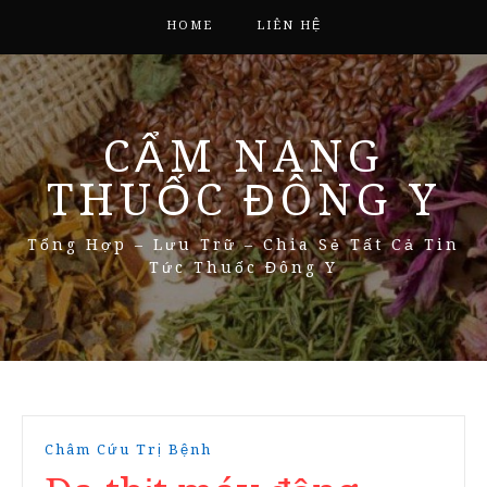
HOME
LIÊN HỆ
CẨM NANG
THUỐC ĐÔNG Y
Tổng Hợp – Lưu Trữ – Chia Sẻ Tất Cả Tin
Tức Thuốc Đông Y
Châm Cứu Trị Bệnh