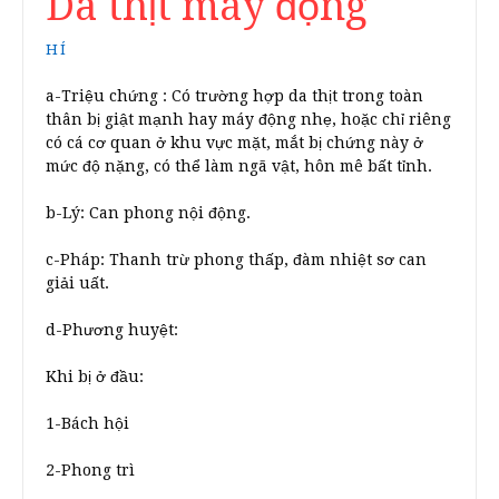
Da thịt máy động
HÍ
a-Triệu chứng : Có trường hợp da thịt trong toàn
thân bị giật mạnh hay máy động nhẹ, hoặc chỉ riêng
có cá cơ quan ở khu vực mặt, mắt bị chứng này ở
mức độ nặng, có thể làm ngã vật, hôn mê bất tỉnh.
b-Lý: Can phong nội động.
c-Pháp: Thanh trừ phong thấp, đàm nhiệt sơ can
giải uất.
d-Phương huyệt:
Khi bị ở đầu:
1-Bách hội
2-Phong trì