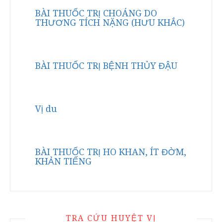
BÀI THUỐC TRỊ CHOÁNG DO
THƯƠNG TÍCH NẶNG (HƯU KHẮC)
BÀI THUỐC TRỊ BỆNH THỦY ĐẬU
Vị du
BÀI THUỐC TRỊ HO KHAN, ÍT ĐỜM,
KHẢN TIẾNG
TRA CỨU HUYỆT VỊ