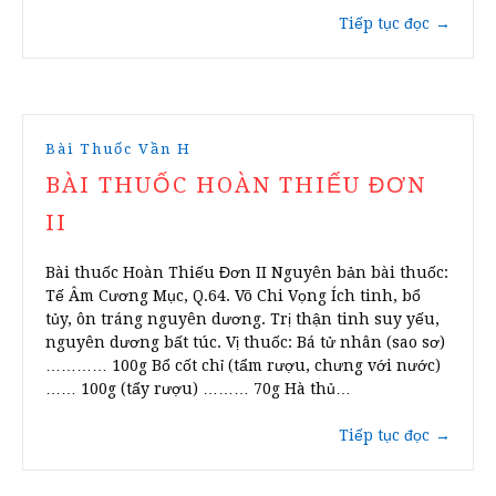
Tiếp tục đọc
→
Bài Thuốc Vần H
BÀI THUỐC HOÀN THIẾU ĐƠN
II
Bài thuốc Hoàn Thiếu Đơn II Nguyên bản bài thuốc:
Tế Âm Cương Mục, Q.64. Võ Chi Vọng Ích tinh, bổ
tủy, ôn tráng nguyên dương. Trị thận tinh suy yếu,
nguyên dương bất túc. Vị thuốc: Bá tử nhân (sao sơ)
………… 100g Bổ cốt chỉ (tẩm rượu, chưng với nước)
…… 100g (tẩy rượu) ……… 70g Hà thủ…
Tiếp tục đọc
→