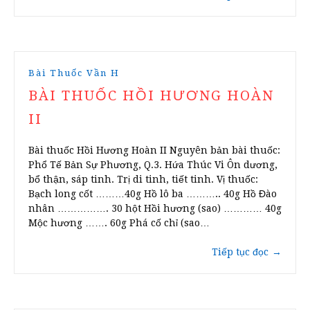
Bài Thuốc Vần H
BÀI THUỐC HỒI HƯƠNG HOÀN
II
Bài thuốc Hồi Hương Hoàn II Nguyên bản bài thuốc:
Phổ Tế Bản Sự Phương, Q.3. Hứa Thúc Vi Ôn dương,
bổ thận, sáp tinh. Trị di tinh, tiết tinh. Vị thuốc:
Bạch long cốt ………40g Hồ lô ba ……….. 40g Hồ Đào
nhân ……………. 30 hột Hồi hương (sao) ………… 40g
Mộc hương ……. 60g Phá cố chỉ (sao…
Tiếp tục đọc
→