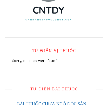
TỪ ĐIỂN VỊ THUỐC
Sorry, no posts were found.
TỪ ĐIỂN BÀI THUỐC
BÀI THUỐC CHỮA NGỘ ĐỘC SẮN