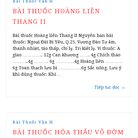
Bài Thuốc Vần H
BÀI THUỐC HOÀNG LIÊN
THANG II
Bài thuốc Hoàng liên Thang II Nguyên bản bài
thuốc: Ngoại Đài Bí Yếu, Q.25. Vương Đào Tư âm,
thanh nhiệt, táo thấp, chỉ lỵ. Trị kiết lỵ. Vị thuốc: A
giao ………….. 12g Can khương ……. 4g Chích thảo
………..4g ………. 6g ………….4g Hoàng liên …………
6g Toan thạch lựu bì …………….6g Sắc uống. Lưu ý
khi dùng thuốc: Khi…
Tiếp tục đọc
→
Bài Thuốc Vần H
BÀI THUỐC HỎA THẤU VÔ ĐỜM