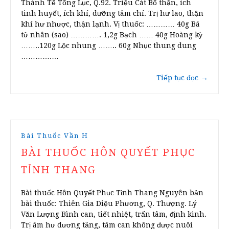
Thánh Tế Tổng Lục, Q.92. Triệu Cát Bổ thận, ích
tinh huyết, ích khí, dưỡng tâm chí. Trị hư lao, thận
khí hư nhược, thận lạnh. Vị thuốc: ………… 40g Bá
tử nhân (sao) …………. 1,2g Bạch …… 40g Hoàng kỳ
……..120g Lộc nhung …….. 60g Nhục thung dung
………….…
Tiếp tục đọc
→
Bài Thuốc Vần H
BÀI THUỐC HÔN QUYẾT PHỤC
TỈNH THANG
Bài thuốc Hôn Quyết Phục Tỉnh Thang Nguyên bản
bài thuốc: Thiên Gia Diệu Phương, Q. Thượng. Lý
Văn Lượng Bình can, tiết nhiệt, trấn tâm, định kinh.
Trị âm hư dương tăng, tâm can không được nuôi