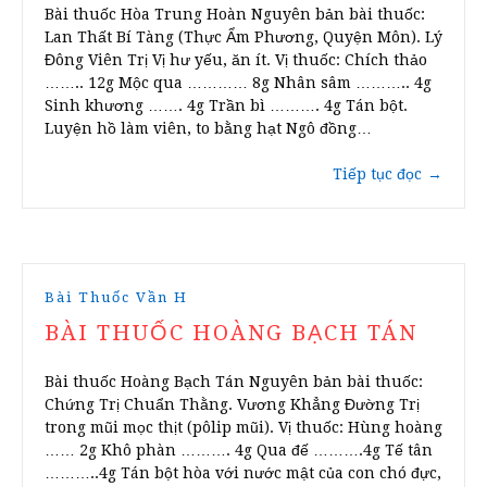
Bài thuốc Hòa Trung Hoàn Nguyên bản bài thuốc:
Lan Thất Bí Tàng (Thực Ẩm Phương, Quyện Môn). Lý
Đông Viên Trị Vị hư yếu, ăn ít. Vị thuốc: Chích thảo
…….. 12g Mộc qua ………… 8g Nhân sâm ……….. 4g
Sinh khương ……. 4g Trần bì ………. 4g Tán bột.
Luyện hồ làm viên, to bằng hạt Ngô đồng…
Tiếp tục đọc
→
Bài Thuốc Vần H
BÀI THUỐC HOÀNG BẠCH TÁN
Bài thuốc Hoàng Bạch Tán Nguyên bản bài thuốc:
Chứng Trị Chuẩn Thằng. Vương Khẳng Đường Trị
trong mũi mọc thịt (pôlip mũi). Vị thuốc: Hùng hoàng
…… 2g Khô phàn ………. 4g Qua đế ……….4g Tế tân
………..4g Tán bột hòa với nước mật của con chó đực,