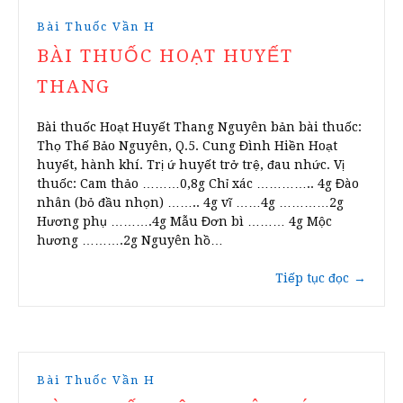
Bài Thuốc Vần H
BÀI THUỐC HOẠT HUYẾT
THANG
Bài thuốc Hoạt Huyết Thang Nguyên bản bài thuốc:
Thọ Thế Bảo Nguyên, Q.5. Cung Đình Hiền Hoạt
huyết, hành khí. Trị ứ huyết trở trệ, đau nhức. Vị
thuốc: Cam thảo ………0,8g Chỉ xác ………….. 4g Đào
nhân (bỏ đầu nhọn) …….. 4g vĩ ……4g …………2g
Hương phụ ……….4g Mẫu Đơn bì ……… 4g Mộc
hương ……….2g Nguyên hồ…
Tiếp tục đọc
→
Bài Thuốc Vần H