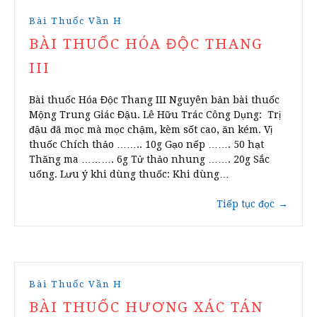
Bài Thuốc Vần H
BÀI THUỐC HÓA ĐỘC THANG
III
Bài thuốc Hóa Độc Thang III Nguyên bản bài thuốc
Mộng Trung Giác Đậu. Lê Hữu Trác Công Dụng: Trị
đậu đã mọc mà mọc chậm, kèm sốt cao, ăn kém. Vị
thuốc Chích thảo …….. 10g Gạo nếp ……. 50 hạt
Thăng ma ………. 6g Tử thảo nhung ……. 20g Sắc
uống. Lưu ý khi dùng thuốc: Khi dùng…
Tiếp tục đọc
→
Bài Thuốc Vần H
BÀI THUỐC HƯƠNG XÁC TÁN