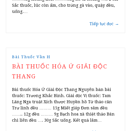
Sắc thuốc, lúc còn ấm, cho trứng gà vào, quậy đều,
uống.…
Tiếp tục đọc
→
Bài Thuốc Vần H
BÀI THUỐC HÓA Ứ GIẢI ĐỘC
THANG
Bài thuốc Hóa Ứ Giải Độc Thang Nguyên bản bài
thuốc: Trương Khắc Bình. Giải độc Vị thuốc: Tam
Lăng Nga truật Xích thược Huyền hồ Tử thảo căn
Trư linh đều ……… 15g Miết giáp Đơn sâm đều
…….. 12g đều ……… 9g Bạch hoa xà thiệt thảo Bán
chi liên đều …. 30g Sắc uống. Kết quả lâm…