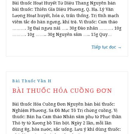
Bài thuốc Hoạt Huyết Tứ Diệu Thang Nguyên bản
bài thuốc: Thiên Gia Diệu Phương, Q. Hạ. Lý Văn
Lượng Hoạt huyết, hóa ứ, trấn thống. Trị tĩnh mạch
viêm tắc do hàn ngưng, khí trệ. Vị thuốc: Cam thảo
………. 3g Đại ngưu nãi ….. 30g Đào nhân ………. 10g
………. 10g …….. 30g Nguyên sâm ….. 15g Quy…
Tiếp tục đọc
→
Bài Thuốc Vần H
BÀI THUỐC HÓA CUỒNG ĐƠN
Bài thuốc Hóa Cuồng Đơn Nguyên bản bài thuốc:
Nghiệm Phương. Sa Đồ Mục Tô Trị chứng cuồng. Vị
thuốc: Bán hạ Cam thảo Nhân sâm phụ tử Phục thần
Thỏ ty tử Xương bồ Tán bột. Ngày 2 lần, mỗi lần
dùng 8g, hòa nước, sắc uống. Lưu ý khi dùng thuốc: