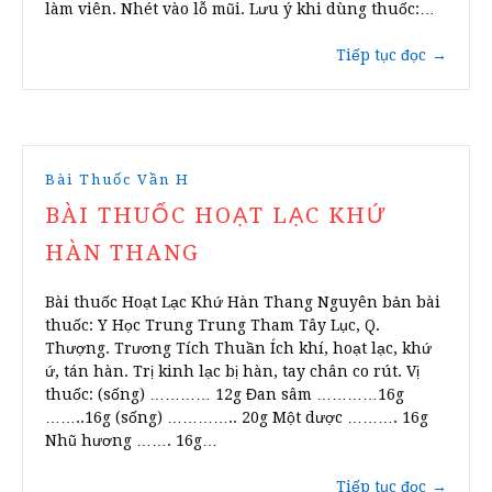
làm viên. Nhét vào lỗ mũi. Lưu ý khi dùng thuốc:…
Tiếp tục đọc
→
Bài Thuốc Vần H
BÀI THUỐC HOẠT LẠC KHỨ
HÀN THANG
Bài thuốc Hoạt Lạc Khứ Hàn Thang Nguyên bản bài
thuốc: Y Học Trung Trung Tham Tây Lục, Q.
Thượng. Trương Tích Thuần Ích khí, hoạt lạc, khứ
ứ, tán hàn. Trị kinh lạc bị hàn, tay chân co rút. Vị
thuốc: (sống) ………… 12g Đan sâm …………16g
……..16g (sống) ………….. 20g Một dược ………. 16g
Nhũ hương ……. 16g…
Tiếp tục đọc
→