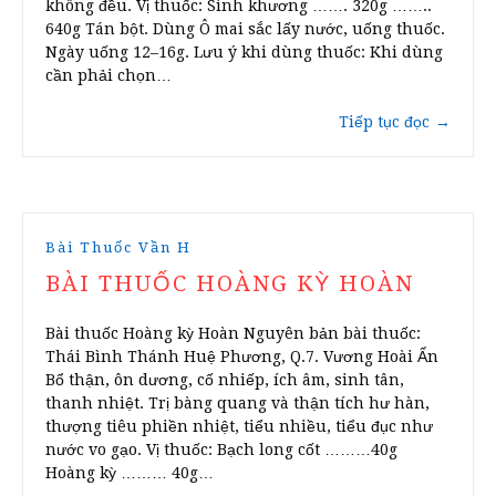
không đều. Vị thuốc: Sinh khương ……. 320g ……..
640g Tán bột. Dùng Ô mai sắc lấy nước, uống thuốc.
Ngày uống 12–16g. Lưu ý khi dùng thuốc: Khi dùng
cần phải chọn…
Tiếp tục đọc
→
Bài Thuốc Vần H
BÀI THUỐC HOÀNG KỲ HOÀN
Bài thuốc Hoàng kỳ Hoàn Nguyên bản bài thuốc:
Thái Bình Thánh Huệ Phương, Q.7. Vương Hoài Ẩn
Bổ thận, ôn dương, cố nhiếp, ích âm, sinh tân,
thanh nhiệt. Trị bàng quang và thận tích hư hàn,
thượng tiêu phiền nhiệt, tiểu nhiều, tiểu đục như
nước vo gạo. Vị thuốc: Bạch long cốt ………40g
Hoàng kỳ ……… 40g…