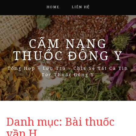
HOME
LIÊN HỆ
CẨM NANG
THUỐC ĐÔNG Y
Tổng Hợp – Lưu Trữ – Chia Sẻ Tất Cả Tin
Tức Thuốc Đông Y
Danh mục:
Bài thuốc
vần H