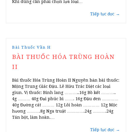
Khi dùng cần phải chọn lựa loại…
Tiếp tục đọc
→
Bài Thuốc Vần H
BÀI THUỐC HÓA TRÙNG HOÀN
II
Bài thuốc Hóa Trùng Hoàn II Nguyên bản bài thuốc:
Mộng Trung Giác Đậu. Lê Hữu Trác Diệt các loại
giun. Vị thuốc: Binh lang ………..16g Bồ kết ………..
4g ……… 40g Đại phúc bì ……. 16g Đậu đen …………
40g Đường cát ……… 12g Lôi hoàn ………… 12g Mộc
hương ……….8g Nga truật ………….24g ……….24g
Tán bột, làm hoàn.…
Tiếp tục đọc
→