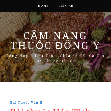
HOME
LIÊN HỆ
CẨM NANG
THUỐC ĐÔNG Y
Tổng Hợp – Lưu Trữ – Chia Sẻ Tất Cả Tin
Tức Thuốc Đông Y
Bài Thuốc Vần H