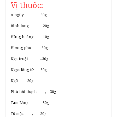
Vị thuốc:
A ngùy ………… 30g
Binh lang ………. 20g
Hùng hoàng …… 10g
Hương phụ ……. 30g
Nga truật ………..30g
Ngọa lăng tử …..30g
Ngũ …… 20g
Phù hải thạch ……,…30g
Tam Lăng ………. 30g
Tô mộc ……,……20g