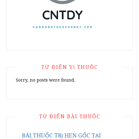
TỪ ĐIỂN VỊ THUỐC
Sorry, no posts were found.
TỪ ĐIỂN BÀI THUỐC
BÀI THUỐC TRỊ HEN GỐC TẠI