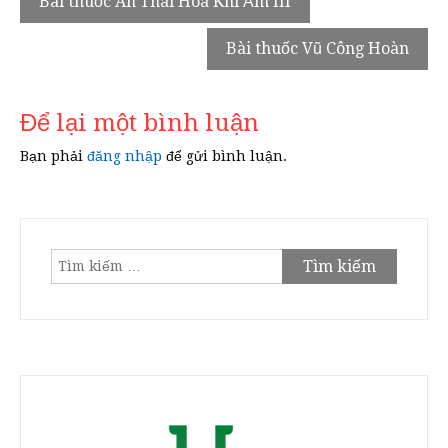
Bài thuốc An Thai Hòa Khí Ẩm III
hướng
Bài thuốc Vũ Công Hoàn
bài
viết
Để lại một bình luận
Bạn phải
đăng nhập
để gửi bình luận.
Tìm
kiếm
cho: