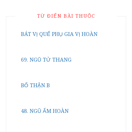
TỪ ĐIỂN BÀI THUỐC
BÁT VỊ QUẾ PHỤ GIA VỊ HOÀN
69. NGŨ TỬ THANG
BỔ THẬN B
48. NGŨ ẨM HOÀN