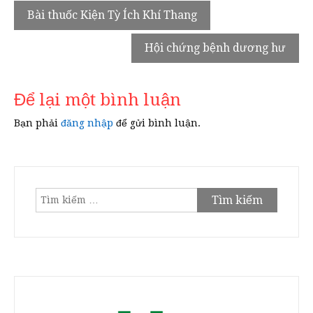
Điều
Bài thuốc Kiện Tỳ Ích Khí Thang
hướng
Hội chứng bệnh dương hư
bài
viết
Để lại một bình luận
Bạn phải
đăng nhập
để gửi bình luận.
Tìm
kiếm
cho: