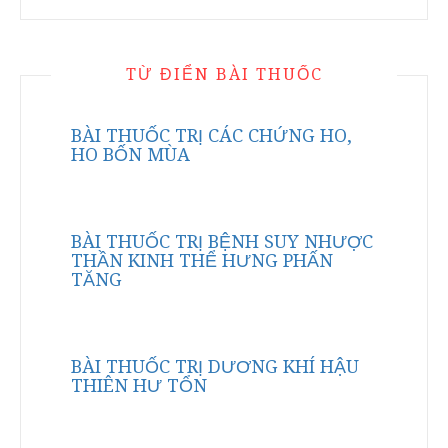
TỪ ĐIỂN BÀI THUỐC
BÀI THUỐC TRỊ CÁC CHỨNG HO,
HO BỐN MÙA
BÀI THUỐC TRỊ BỆNH SUY NHƯỢC
THẦN KINH THỂ HƯNG PHẤN
TĂNG
BÀI THUỐC TRỊ DƯƠNG KHÍ HẬU
THIÊN HƯ TỔN