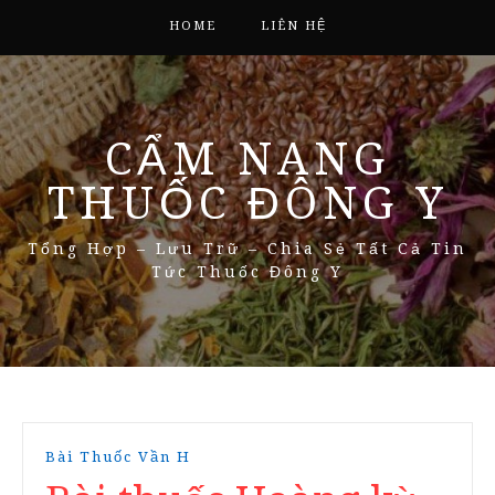
HOME
LIÊN HỆ
CẨM NANG
THUỐC ĐÔNG Y
Tổng Hợp – Lưu Trữ – Chia Sẻ Tất Cả Tin
Tức Thuốc Đông Y
Bài Thuốc Vần H