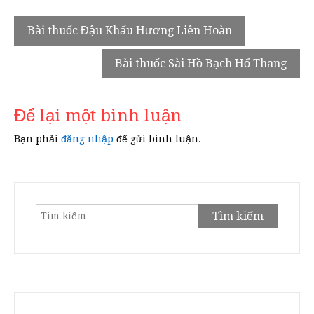
Điều
Bài thuốc Đậu Khấu Hương Liên Hoàn
hướng
Bài thuốc Sài Hồ Bạch Hổ Thang
bài
viết
Để lại một bình luận
Bạn phải
đăng nhập
để gửi bình luận.
Tìm
kiếm
cho: