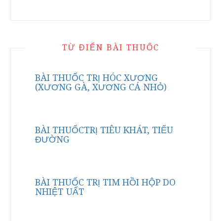
TỪ ĐIỂN BÀI THUỐC
BÀI THUỐC TRỊ HÓC XƯƠNG
(XƯƠNG GÀ, XƯƠNG CÁ NHỎ)
BÀI THUỐCTRỊ TIÊU KHÁT, TIỂU
ĐƯỜNG
BÀI THUỐC TRỊ TIM HỒI HỘP DO
NHIỆT UẤT