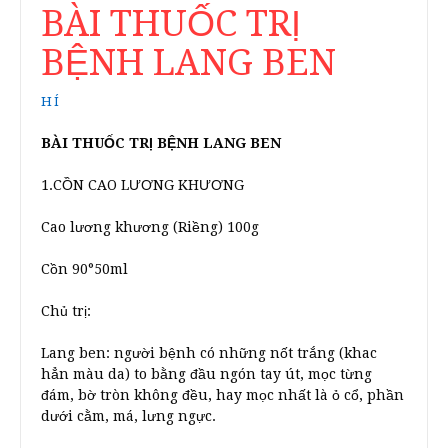
BÀI THUỐC TRỊ
BỆNH LANG BEN
HÍ
BÀI THUỐC TRỊ BỆNH LANG BEN
1.CỒN CAO LƯƠNG KHƯƠNG
Cao lương khương (Riềng) 100g
Cồn 90°50ml
Chủ trị:
Lang ben: người bệnh có những nốt trắng (khac
hẳn màu da) to bằng đầu ngón tay út, mọc từng
đám, bờ tròn không đều, hay mọc nhất là ỏ cổ, phần
dưới cằm, má, lưng ngực.