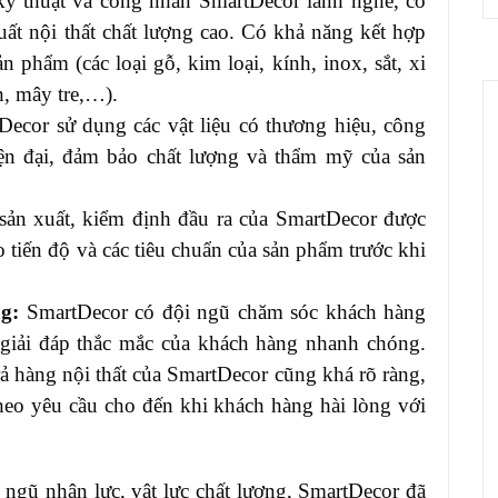
ỹ thuật và công nhân SmartDecor lành nghề, có
ất nội thất chất lượng cao. Có khả năng kết hợp
 phẩm (các loại gỗ, kim loại, kính, inox, sắt, xi
h, mây tre,…).
ecor sử dụng các vật liệu có thương hiệu, công
ện đại, đảm bảo chất lượng và thẩm mỹ của sản
sản xuất, kiểm định đầu ra của SmartDecor được
 tiến độ và các tiêu chuẩn của sản phẩm trước khi
ng:
SmartDecor có đội ngũ chăm sóc khách hàng
 giải đáp thắc mắc của khách hàng nhanh chóng.
rả hàng nội thất của SmartDecor cũng khá rõ ràng,
theo yêu cầu cho đến khi khách hàng hài lòng với
gũ nhân lực, vật lực chất lượng, SmartDecor đã