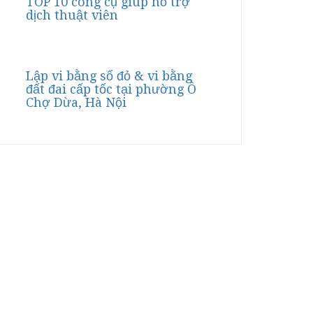
TOP 10 công cụ giúp hỗ trợ
dịch thuật viên
Lập vi bằng sổ đỏ & vi bằng
đất đai cấp tốc tại phường Ô
Chợ Dừa, Hà Nội