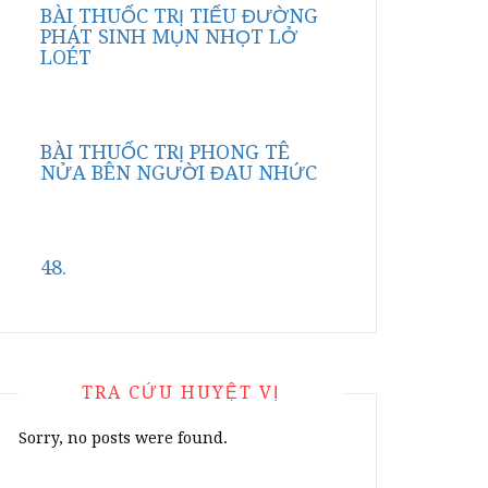
BÀI THUỐC TRỊ TIỂU ĐƯỜNG
PHÁT SINH MỤN NHỌT LỞ
LOÉT
BÀI THUỐC TRỊ PHONG TÊ
NỬA BÊN NGƯỜI ĐAU NHỨC
48.
TRA CỨU HUYỆT VỊ
Sorry, no posts were found.