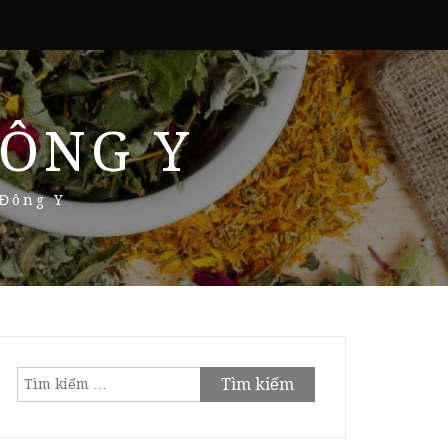
ÔNG Y
 Đông Y
Tìm
kiếm
cho: