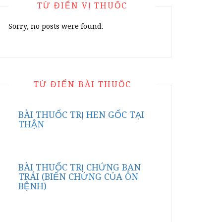
TỪ ĐIỂN VỊ THUỐC
Sorry, no posts were found.
TỪ ĐIỂN BÀI THUỐC
BÀI THUỐC TRỊ HEN GỐC TẠI
THẬN
BÀI THUỐC TRỊ CHỨNG BAN
TRÁI (BIẾN CHỨNG CỦA ÔN
BỆNH)