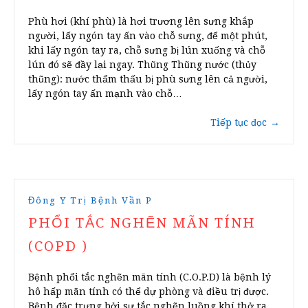
Phù hơi (khí phù) là hơi trương lên sưng khắp
người, lấy ngón tay ấn vào chỗ sưng, để một phút,
khi lấy ngón tay ra, chỗ sưng bị lún xuống và chỗ
lún đó sẽ đầy lại ngay. Thũng Thũng nước (thủy
thũng): nước thẩm thấu bị phù sưng lên cả người,
lấy ngón tay ấn mạnh vào chỗ…
Tiếp tục đọc
→
Đông Y Trị Bệnh Vần P
PHỔI TẮC NGHẼN MÃN TÍNH
(COPD )
Bệnh phổi tắc nghẽn mãn tính (C.O.P.D) là bệnh lý
hô hấp mãn tính có thể dự phòng và điều trị được.
Bệnh đặc trưng bởi sự tắc nghẽn luồng khí thở ra