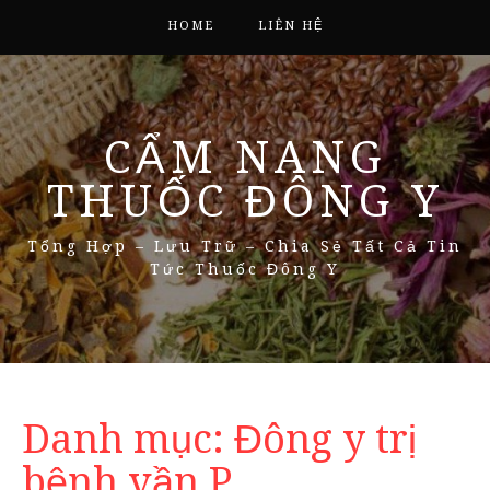
HOME
LIÊN HỆ
CẨM NANG
THUỐC ĐÔNG Y
Tổng Hợp – Lưu Trữ – Chia Sẻ Tất Cả Tin
Tức Thuốc Đông Y
Danh mục:
Đông y trị
bệnh vần P