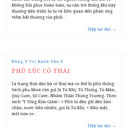
không hồi phục hoàn toàn, sự cản trở thông khí này
thường tiến triển từ từ và liên quan đến phản ứng
viêm bất thường của phổi…
Tiếp tục đọc
→
Đông Y Trị Bệnh Vần P
PHÙ LÚC CÓ THAI
Là trạng thái đàn bà có thai mà cơ thể bị phù thũng.
Sách phụ khoa còn gọi là Tử Khí, Tử Thủng, Tử Mãn,
Quỷ Cước, Sô Cước, Nhâm Thần Thủng Trướng. Theo
sách ‘Y Tông Kim Giám’: + Phù từ đầu gối đến bàn
chân, nước tiểu nhiều, gọi là Tử Khí. + Đầu mắt,
một nửa cơ…
Tiếp tục đọc
→