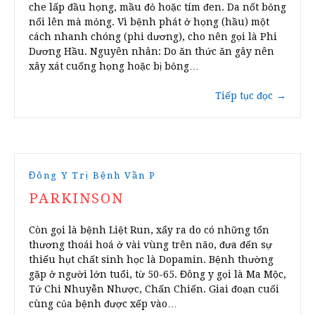
che lấp đầu họng, mầu đỏ hoặc tím đen. Da nốt bỏng
nổi lên mà mỏng. Vì bệnh phát ở họng (hầu) một
cách nhanh chóng (phi dương), cho nên gọi là Phi
Dương Hầu. Nguyên nhân: Do ăn thức ăn gây nên
xây xát cuống họng hoặc bị bỏng…
Tiếp tục đọc
→
Đông Y Trị Bệnh Vần P
PARKINSON
Còn gọi là bệnh Liệt Run, xẩy ra do có những tổn
thương thoái hoá ở vài vùng trên não, đưa đến sự
thiếu hụt chất sinh học là Dopamin. Bệnh thường
gặp ở người lớn tuổi, từ 50-65. Đông y gọi là Ma Mộc,
Tứ Chi Nhuyễn Nhược, Chấn Chiến. Giai đoạn cuối
cùng của bệnh được xếp vào…