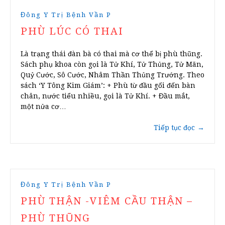
Đông Y Trị Bệnh Vần P
PHÙ LÚC CÓ THAI
Là trạng thái đàn bà có thai mà cơ thể bị phù thũng.
Sách phụ khoa còn gọi là Tử Khí, Tử Thủng, Tử Mãn,
Quỷ Cước, Sô Cước, Nhâm Thần Thủng Trướng. Theo
sách ‘Y Tông Kim Giám’: + Phù từ đầu gối đến bàn
chân, nước tiểu nhiều, gọi là Tử Khí. + Đầu mắt,
một nửa cơ…
Tiếp tục đọc
→
Đông Y Trị Bệnh Vần P
PHÙ THẬN -VIÊM CẦU THẬN –
PHÙ THŨNG