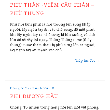
PHÙ THẬN -VIÊM CẦU THẬN –
PHÙ THŨNG
Phù hơi (khí phù) là hơi trương lên sưng khắp
người, lấy ngón tay ấn vào chỗ sưng, để một phút,
khi lấy ngón tay ra, chỗ sưng bị lún xuống và chỗ
lún đó sẽ đầy lại ngay. Thũng Thũng nước (thủy
thũng): nước thẩm thấu bị phù sưng lên cả người,
lấy ngón tay ấn mạnh vào chỗ…
Tiếp tục đọc
→
Đông Y Trị Bệnh Vần P
PHI DƯƠNG HẦU
Chứng: Tự nhiên trong họng nổi lên một vết phỏng,