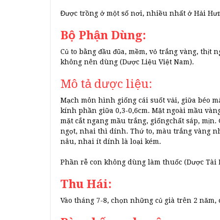
Được trồng ở một số nơi, nhiều nhất ở Hải Hư
Bộ Phận Dùng:
Củ to bằng đầu đũa, mềm, vỏ trắng vàng, thịt ng
không nên dùng (Dược Liệu Việt Nam).
Mô tả dược liệu:
Mạch môn hình giống cái suốt vải, giữa béo mậ
kính phần giữa 0,3-0,6cm. Mặt ngoài mầu vàng 
mặt cắt ngang mầu trắng, giốngchất sáp, mịn. G
ngọt, nhai thì dính. Thứ to, màu trắng vàng n
nâu, nhai ít dính là loại kém.
Phần rễ con không dùng làm thuốc (Dược Tài 
Thu Hái:
Vào tháng 7-8, chọn những củ già trên 2 năm, c