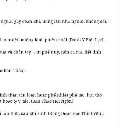
t, nguời gầy đoản khí, uống lâu nhẹ nguời, không đói,
lao nhiệt, miệng khô, phiền khát (Danh Y Biệt Lục).
 mặt và chân tay… trị phế nuy, nôn ra mủ, tiết tinh
Tử Bản Thảo).
 tinh thần tán loạn hoặc phế nhiệt phế táo, hơi thở
,hoặc tỳ vị táo, (Bản Thảo Hối Ngôn).
i lớn tuổi, sau khi sinh (Đông Dược Học Thiết Yếu).