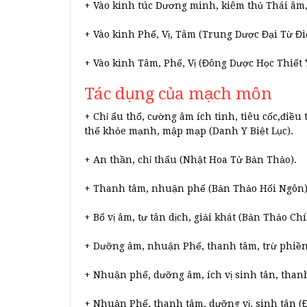
+ Vào kinh túc Dương minh, kiêm thủ Thái âm
+ Vào kinh Phế, Vị, Tâm (Trung Dược Đại Từ Đi
+ Vào kinh Tâm, Phế, Vị (Đông Dược Học Thiết 
Tác dụng của mạch môn
+ Chỉ ẩu thổ, cường âm ích tinh, tiêu cốc,điều
thể khỏe mạnh, mập mạp (Danh Y Biệt Lục).
+ An thần, chỉ thấu (Nhật Hoa Tử Bản Thảo).
+ Thanh tâm, nhuận phế (Bản Thảo Hối Ngôn)
+ Bổ vị âm, tư tân dịch, giải khát (Bản Thảo Ch
+ Dưỡng âm, nhuận Phế, thanh tâm, trừ phiền, 
+ Nhuận phế, dưỡng âm, ích vị sinh tân, than
+ Nhuận Phế, thanh tâm, dưỡng vị, sinh tân (