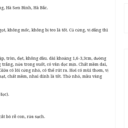
ng, Hà Sơn Bình, Hà Bắc.
ọt, không mốc, không bị teo là tốt. Củ cứng, vị đắng thì
p, tròn, dẹt, không đầu. dài khoảng 1,6-3,3cm, đường
trắng, nửa trong suốt, có vân dọc mịn. Chất mềm dai,
iữa có lõi cứng nhỏ, có thể rút ra. Hơi có mùi thơm, vị
hạt, chất mềm, nhai dính là tốt. Thử nhỏ, mầu vàng
Học).
ắt bỏ rễ con, rửa sạch.