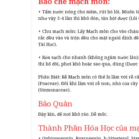
Bào chế mạch môn:
+ Tẩm nước nóng cho mềm, rút bỏ lõi. Muốn tán
như vậy 3-4 lần thì khô dòn, tán bột được (Lô
+ Chu mạch môn: Lấy Mạch môn cho vào chậu, 
rắc đều vào và trộn đều cho mặt ngaòi dính đều
Tài Học).
+ Rửa sạch cho nhanh (không ngâm nước lâu), đ
thì bổ đôi, phơi khô hoặc sao qua, dùng (Dược
Phân Biệt: Rễ Mạch môn có thể bị lầm với rễ 
(Poaceae). Đôi khi lầm với rễ non, nhỏ của câ
(Stemonaceae).
Bảo Quản
Đậy kín, để nơi khô ráo. Dễ mốc.
Thành Phần Hóa Học của m
+ Ophiopogonin, Ruscogenin, b-Sitosterol, St