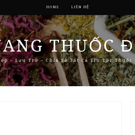
HOME
LIÊN HỆ
NANG THUỐC Đ
ợp – Lưu Trữ – Chia Sẻ Tất Cả Tin Tức Thuốc