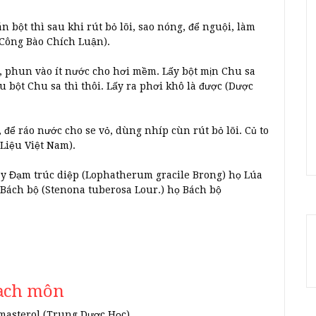
 bột thì sau khi rút bỏ lõi, sao nóng, để nguội, làm
i Công Bào Chích Luận).
phun vào ít nước cho hơi mềm. Lấy bột mịn Chu sa
 bột Chu sa thì thôi. Lấy ra phơi khô là được (Dược
ể ráo nước cho se vỏ, dùng nhíp cùn rút bỏ lõi. Củ to
 Liệu Việt Nam).
cây Đạm trúc diệp (Lophatherum gracile Brong) họ Lúa
y Bách bộ (Stenona tuberosa Lour.) họ Bách bộ
ạch môn
gmasterol (Trung Dược Học).