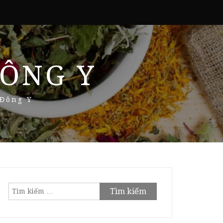
ÔNG Y
 Đông Y
Tìm
kiếm
cho: