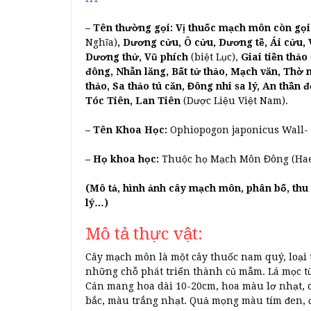
– Tên thường gọi:
Vị thuốc mạch môn còn gọ
Nghĩa)
, Dương cửu, Ô cửu, Dương tề, Ái cửu, 
Dương thử, Vũ phích
(biệt Lục),
Giai tiền thảo
đông, Nhẫn lăng, Bất tử thảo, Mạch văn, Thờ 
thảo, Sa thảo tú căn, Đông nhi sa lý, An thần 
Tóc Tiên, Lan Tiên
(Dược Liệu Việt Nam).
– Tên Khoa Học:
Ophiopogon japonicus Wall-
– Họ khoa học:
Thuộc họ Mạch Môn Đông (Hae
(Mô tả, hình ảnh cây mạch môn, phân bố, thu 
lý…)
Mô tả thực vật:
Cây mạch môn là một cây thuốc nam quý, loại t
những chỗ phát triển thành củ mẫm. Lá mọc từ 
Cán mang hoa dài 10-20cm, hoa màu lơ nhạt, c
bắc, màu trắng nhạt. Quả mọng màu tím đen, 