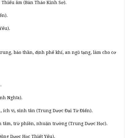
, Thiếu âm (Bản Thảo Kinh Sơ).
ển).
Yếu).
 trung, bảo thần, định phế khí, an ngũ tạng, làm cho cơ
.
ính Nghĩa).
ích vị, sinh tân (Trung Dược Đại Từ Điển).
h tâm, trừ phiền, nhuận trường (Trung Dược Học).
Đông Dược Học Thiết Yếu).