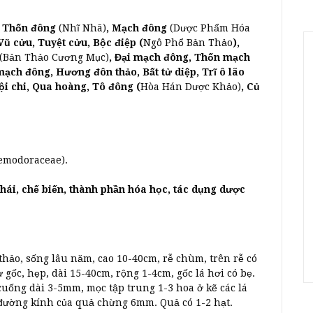
i Thốn đông
(Nhĩ Nhã)
, Mạch đông
(Dược Phẩm Hóa
Vũ cửu, Tuyệt cửu, Bộc điệp (
Ngô Phổ Bản Thảo
),
(Bản Thảo Cương Mục)
, Đại mạch đông, Thốn mạch
mạch đông, Hương đôn thảo, Bất tử diệp, Trĩ ô lão
đội chi, Qua hoàng, Tô đông (
Hòa Hán Dược Khảo)
, Củ
modoraceae).
hái, chế biến, thành phần hóa học, tác dụng dược
hảo, sống lâu năm, cao 10-40cm, rễ chùm, trên rễ có
gốc, hẹp, dài 15-40cm, rộng 1-4cm, gốc lá hơi có bẹ.
uống dài 3-5mm, mọc tập trung 1-3 hoa ở kẽ các lá
đường kính của quả chừng 6mm. Quả có 1-2 hạt.