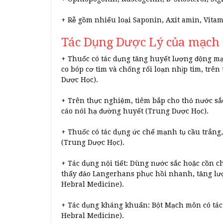
+ Rễ gồm nhiểu loại Saponin, Axit amin, Vita
Tác Dụng Dược Lý của mạch
+ Thuốc có tác dụng tăng huyết lượng động mạ
co bóp cơ tim và chống rối loạn nhịp tim, trê
Dược Học).
+ Trên thực nghiệm, tiêm bắp cho thỏ nước s
cáo nói hạ đường huyết (Trung Dược Học).
+ Thuốc có tác dụng ức chế mạnh tụ cầu trắng
(Trung Dược Học).
+ Tác dụng nội tiết: Dùng nước sắc hoặc cồn c
thấy đảo Langerhans phục hồi nhanh, tăng lưọ
Hebral Medicine).
+ Tác dụng kháng khuẩn: Bột Mạch môn có tác 
Hebral Medicine).