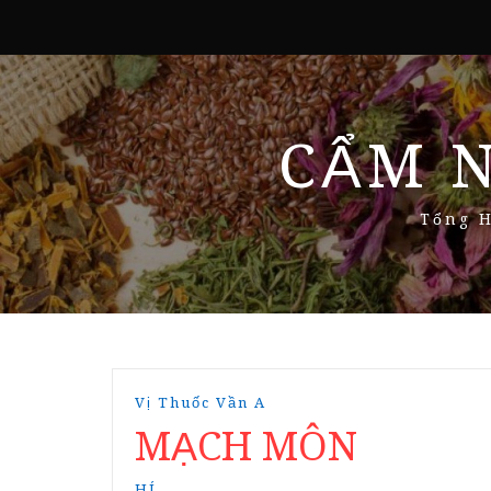
CẨM 
Tổng H
Vị Thuốc Vần A
MẠCH MÔN
HÍ