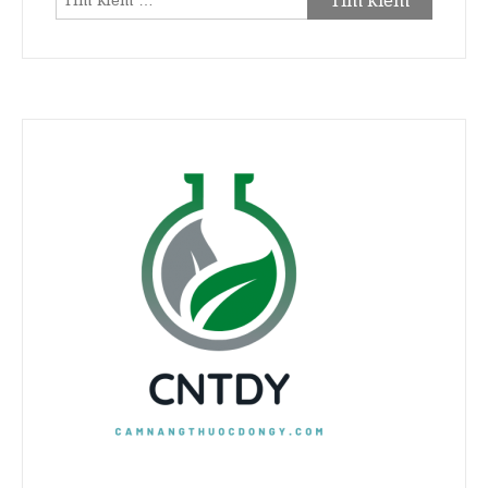
kiếm
cho: