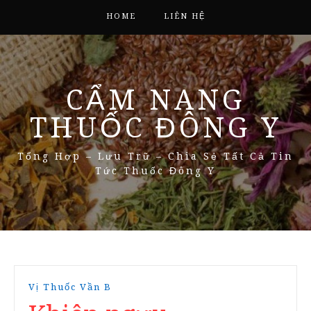
HOME
LIÊN HỆ
CẨM NANG
THUỐC ĐÔNG Y
Tổng Hợp – Lưu Trữ – Chia Sẻ Tất Cả Tin
Tức Thuốc Đông Y
Vị Thuốc Vần B