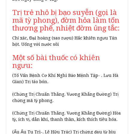
Trị trẻ nhỏ bị bạo suyễn (gọi là
mã tỳ phong), đờm hỏa làm tổn
thương phế, nhiệt đờm ủng tắc:
Chỉ xác, Đại hoàng (sao rượu) Hắc khiên ngưu Tán
bột. Uống với nước sôi
Một số bài thuốc có khiên
ngưu:
(Tố Vấn Bệnh Cơ Khí Nghi Bảo Mệnh Tập- . Lưu Hà
Gian) Trị táo bón.
(Chứng Trị Chuẩn Thằng. Vương Khẳng Đường) Trị
chứng mã tỳ phong.
(Chứng Trị Chuẩn Thằng. Vương Khẳng Đường) Hòa
tỳ, ích vị, dẫn khí, thanh thần, kích thích tiêu hóa.
(Ấu Ấu Tu Tri-. Lê Hữu Trác) Trị chứng đau từ bìu