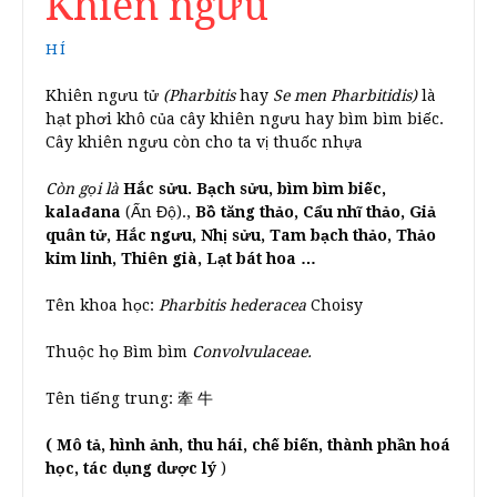
Khiên ngưu
HÍ
Khiên ngưu tử
(Pharbitis
hay
Se men Pharbitidis)
là
hạt phơi khô của cây khiên ngưu hay bìm bìm biếc.
Cây khiên ngưu còn cho ta vị thuốc nhựa
Còn gọi là
Hắc sửu. Bạch sửu, bìm bìm biếc,
kalađana
(Ấn Độ).,
Bồ tăng thảo, Cẩu nhĩ thảo, Giả
quân tử, Hắc ngưu, Nhị sửu, Tam bạch thảo, Thảo
kim linh, Thiên già, Lạt bát hoa …
Tên khoa học:
Pharbitis hederacea
Choisy
Thuộc họ Bìm bìm
Convolvulaceae.
Tên tiếng trung: 牽 牛
( Mô tả, hình ảnh, thu hái, chế biến, thành phần hoá
học, tác dụng dược lý
)