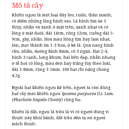
Mô tả cây
Khiên ngưu là một loại dây leo, cuốn, thân mảnh,
có điểm những lông hình sao. Lá hình tim xẻ 3
thùy, nhẵn và xanh ở mặt trên, xanh nhạt và có
lông ở mặt dưới, dài 14cm, rộng 12cm, cuống dài 5-
9cm, gầy, nhẵn. Hoa màu hồng tím hay lam nhạt,
lớn, mọc thành im 1-3 hoa, ở kẽ lá. Quả nang hình
cầu, nhẵn, đường kính 8mm, có 3 ngăn. Hạt 2-4,
hình 3 cạnh, lưng khum, hai bên dẹp, nhẵn nhưng
ở tễ hơi có lông, màu đen hay trắng tùy theo loài,
dài 5-8mm, rộng 3-5mm. 100 hạt chỉ nặng chừng
4,5g.
Ngoài hạt khiên ngưu kể trên, người ta còn dùng
hạt cây mao khiên ngưu
Ipomea purpurea
(L). Lam.
(Pharbztis hispida
Choisy) cùng họ.
Khiên là dắt, ngưu là trâu là vì có người dùng vị
thuốc này khỏi bệnh, dắt trâu đến tạ ơn người
mách thuốc.