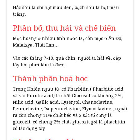
Hắc sửu là chỉ hạt màu đen, bạch sửu là hạt màu
trắng.
Phân bố, thu hái và chế biến
Mọc hoang ở nhiều tỉnh nước ta, còn mọc ở Ấn Độ,
Malaixya, Thái Lan…
Vào các tháng 7-10, quả chín, người ta hái về, đập
lấy hạt phơi khô là được.
Thành phần hoá học
Trong Khiên ngưu tử có Pharbitin ( Pharbitic acid
và vài Purolic acid) là chất Glocosid có khoảng 2%,
Nilic acid, Gallic acid, Lysergol, Chanoclavine,
Penniclavine, Isopenniclavine, Elymoclavine , ngoài
ra còn chừng 11% chất béo và 2 sắc tố cũng là
glucozit. có chừng 2% chất glucozit gọi là phacbitin
có tác dụng tẩy