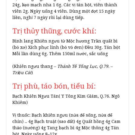
24g, kẹo mạch nha 1 6g. Các vị tán bột, viên thành
viên 2g. Ngày uống 4 viên. Dùng một đợt 15 ngày
liền, nghỉ 7 ngày rồi lại dùng tiếp.
Trị thủy thũng, cước khí:
Binh lang Khiên ngưu tử Mộc hương Trần quất bì
(bỏ xơ) Xích phục linh (bỏ vỏ đen) Đều 30g. Tán bột
Mỗi lần dùng 6g. Thêm 150ml nước, sắc uống
(Khiên ngưu thang –
Thánh Tế Tổng Lục, Q.79.
–
Triệu Cát
)
Trị phù, táo bón, tiểu bí:
Bạch Khiên Ngưu Tán( Y Tông Kim Giám, Q.76. Ngô
Khiêm)
Vị thuốc: Bạch khiên ngưu (nửa để sống, nửa để
chín) .. 4g Bạch truật (sao đất) 4g Quất hồng 4g Cam
thảo (nướng) 4g Tang bạch bì 4g Mộc thông 4g Tán
bột. Ngày uống 8–12g.