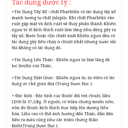
Tác dụng dược lý :
+Tác Dụng Tẩy Xổ : chất Pharbitin có tác dụng tẩy xổ
mạnh tương tự chất Jalapin. Khi chất Pharbitin vào
ruột gặp mật và dịch ruột sẽ thủy phân thành Khiên
ngưu tử tố kích thích ruột làm tăng nhu động gây ra
tẩy xổ. Nước hoặc cồn chiết xuất Khiên ngưu đều có
tác dụng gây tiêu chảy ở chuột nhắt nhưng nước sắc
thì không có tác dụng đó.
+Tác Dụng Lên Thận : Khiên ngưu tử làm tăng độ
lọc Inulin của Thận.
+Tác Dụng Diệt Giun : Khiên ngưu tử, in vitro có tác
dụng ức chế giun đũa (Trung Dược Học ).
+ Độc tính : Độc tính của thuốc đối với chuột, liều
LD50 là 37,5/kg. Ở người, có triệu chứng muốn nôn,
nôn do thuốc kích thích trực tiếp lên đường tiêu
hóa. Liều cao có thể ảnh hưởng đến Thận, dẫn đến
tiểu ra máu cũng như các triệu chứng thần
kinh(Trung Dược Học ).