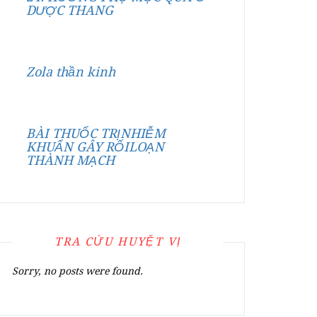
DƯỢC THANG
Zola thần kinh
BÀI THUỐC TRỊNHIỄM
KHUẨN GÂY RỐILOẠN
THÀNH MẠCH
TRA CỨU HUYỆT VỊ
Sorry, no posts were found.