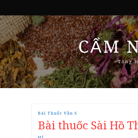
CẨM 
Tổng H
Bài Thuốc Vần S
Bài thuốc Sài Hồ 
HÍ