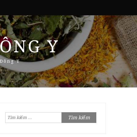
ÔNG Y
 Đông Y
Tìm
kiếm
cho: