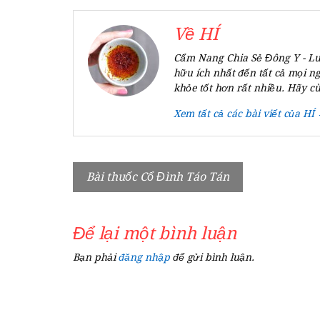
Về HÍ
Cẩm Nang Chia Sẻ Đông Y - Lu
hữu ích nhất đến tất cả mọi n
khỏe tốt hơn rất nhiều. Hãy c
Xem tất cả các bài viết của HÍ
Điều
Bài thuốc Cổ Đình Táo Tán
hướng
bài
Để lại một bình luận
viết
Bạn phải
đăng nhập
để gửi bình luận.