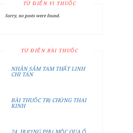
TỪ ĐIỂN VỊ THUỐC
Sorry, no posts were found.
TỪ ĐIỂN BÀI THUỐC
NHÂN SÂM TAM THẤT LINH
CHI TÁN
BÀI THUỐC TRỊ CHỨNG THAI
KINH
24. HƯƠNG PHỤ MỘC QUA Ố