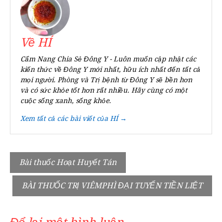
Về HÍ
Cẩm Nang Chia Sẻ Đông Y - Luôn muốn cập nhật các
kiến thức về Đông Y mới nhất, hữu ích nhất đến tất cả
mọi người. Phòng và Trị bệnh từ Đông Y sẽ bền hơn
và có sức khỏe tốt hơn rất nhiều. Hãy cùng có một
cuộc sống xanh, sống khỏe.
Xem tất cả các bài viết của HÍ →
Điều
Bài thuốc Hoạt Huyết Tán
hướng
BÀI THUỐC TRỊ VIÊMPHÌ ĐẠI TUYẾN TIỀN LIỆT
bài
viết