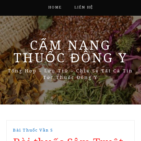
HOME
LIÊN HỆ
CẨM NANG
THUỐC ĐÔNG Y
Tổng Hợp – Lưu Trữ – Chia Sẻ Tất Cả Tin
Tức Thuốc Đông Y
Bài Thuốc Vần S