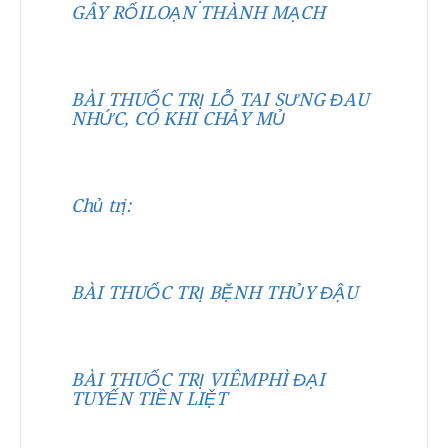
GÂY RỐILOẠN THÀNH MẠCH
BÀI THUỐC TRỊ LỖ TAI SƯNG ĐAU
NHỨC, CÓ KHI CHẢY MỦ
Chủ trị:
BÀI THUỐC TRỊ BỆNH THỦY ĐẬU
BÀI THUỐC TRỊ VIÊMPHÌ ĐẠI
TUYẾN TIỀN LIỆT