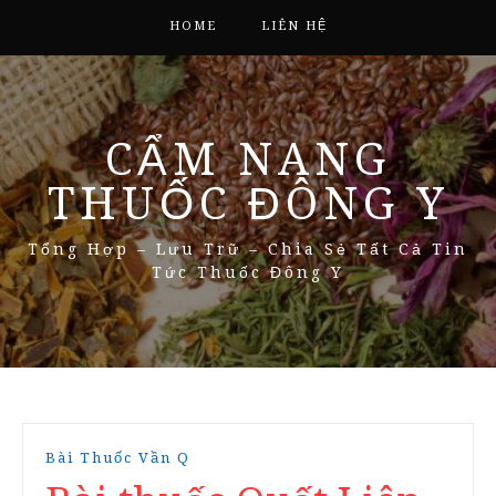
HOME
LIÊN HỆ
CẨM NANG
THUỐC ĐÔNG Y
Tổng Hợp – Lưu Trữ – Chia Sẻ Tất Cả Tin
Tức Thuốc Đông Y
Bài Thuốc Vần Q