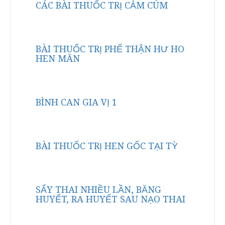
CÁC BÀI THUỐC TRỊ CẢM CÚM
BÀI THUỐC TRỊ PHẾ THẬN HƯ HO
HEN MÃN
BÌNH CAN GIA VỊ 1
BÀI THUỐC TRỊ HEN GỐC TẠI TỲ
SẨY THAI NHIỀU LẦN, BĂNG
HUYẾT, RA HUYẾT SAU NẠO THAI