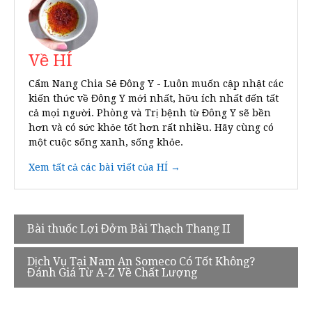
Về HÍ
Cẩm Nang Chia Sẻ Đông Y - Luôn muốn cập nhật các
kiến thức về Đông Y mới nhất, hữu ích nhất đến tất
cả mọi người. Phòng và Trị bệnh từ Đông Y sẽ bền
hơn và có sức khỏe tốt hơn rất nhiều. Hãy cùng có
một cuộc sống xanh, sống khỏe.
Xem tất cả các bài viết của HÍ →
Điều
Bài thuốc Lợi Đởm Bài Thạch Thang II
hướng
Dịch Vụ Tại Nam An Someco Có Tốt Không?
bài
Đánh Giá Từ A-Z Về Chất Lượng
viết