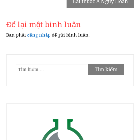
Bài thuốc A Ngùy Hoàn
bài
viết
Để lại một bình luận
Bạn phải
đăng nhập
để gửi bình luận.
Tìm
kiếm
cho: