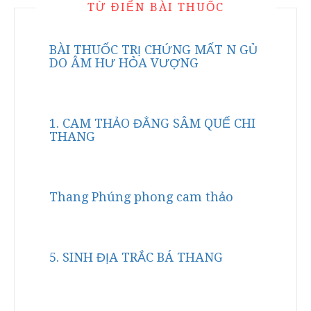
TỪ ĐIỂN BÀI THUỐC
BÀI THUỐC TRỊ CHỨNG MẤT N GỦ
DO ÂM HƯ HỎA VƯỢNG
1. CAM THẢO ĐẲNG SÂM QUẾ CHI
THANG
Thang Phúng phong cam thảo
5. SINH ĐỊA TRẮC BÁ THANG