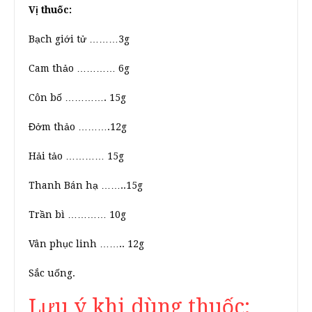
Vị thuốc:
Bạch giới tử ………3g
Cam thảo ………… 6g
Côn bố …………. 15g
Đởm thảo ……….12g
Hải tảo ………… 15g
Thanh Bán hạ ……..15g
Trần bì ………… 10g
Vân phục linh …….. 12g
Sắc uống.
Lưu ý khi dùng thuốc: