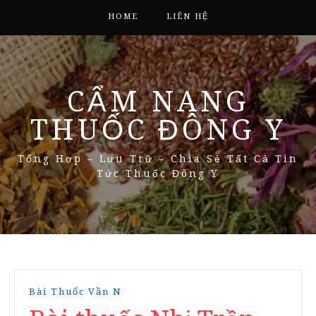
HOME
LIÊN HỆ
CẨM NANG
THUỐC ĐÔNG Y
Tổng Hợp – Lưu Trữ – Chia Sẻ Tất Cả Tin
Tức Thuốc Đông Y
Bài Thuốc Vần N