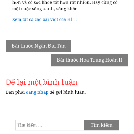
hơn và có sức khỏe tốt hơn rất nhiều. Hãy cùng có
một cuộc sống xanh, sống khỏe.
Xem tất cả các bài viết của HÍ →
Điều
Bài thuốc Ngân Đại Tán
hướng
Bài thuốc Hóa Trùng Hoàn II
bài
viết
Để lại một bình luận
Bạn phải
đăng nhập
để gửi bình luận.
Tìm
kiếm