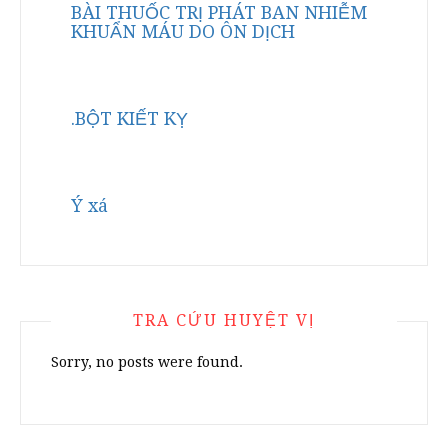
BÀI THUỐC TRỊ PHÁT BAN NHIỄM
KHUẨN MÁU DO ÔN DỊCH
.BỘT KIẾT KỴ
Ý xá
TRA CỨU HUYỆT VỊ
Sorry, no posts were found.