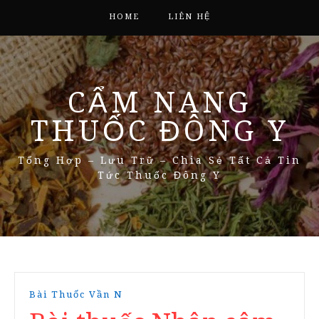
HOME
LIÊN HỆ
CẨM NANG
THUỐC ĐÔNG Y
Tổng Hợp – Lưu Trữ – Chia Sẻ Tất Cả Tin
Tức Thuốc Đông Y
Bài Thuốc Vần N