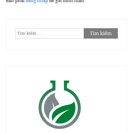
Bạn phải
đăng nhập
để gửi bình luận.
Tìm
kiếm
cho: