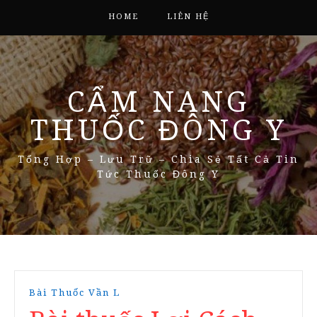
HOME
LIÊN HỆ
CẨM NANG
THUỐC ĐÔNG Y
Tổng Hợp – Lưu Trữ – Chia Sẻ Tất Cả Tin
Tức Thuốc Đông Y
Bài Thuốc Vần L