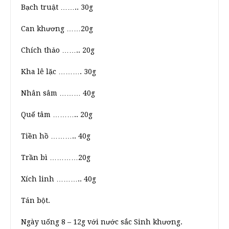
Bạch truật …….. 30g
Can khương ……20g
Chích thảo …….. 20g
Kha lê lặc ………. 30g
Nhân sâm ……… 40g
Quế tâm ……….. 20g
Tiền hồ ……….. 40g
Trần bì …………20g
Xích linh ……….. 40g
Tán bột.
Ngày uống 8 – 12g với nước sắc Sinh khương.