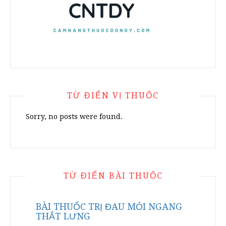
TỪ ĐIỂN VỊ THUỐC
Sorry, no posts were found.
TỪ ĐIỂN BÀI THUỐC
BÀI THUỐC TRỊ ĐAU MỎI NGANG
THẮT LƯNG