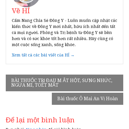
Về HÍ
Cẩm Nang Chia Sẻ Đông Y - Luôn muốn cập nhật các
kiến thức về Đông Y mới nhất, hữu ích nhất đến tất
cả mọi người. Phòng và Trị bệnh từ Đông Y sẽ bền
hơn và có sức khỏe tốt hơn rất nhiều. Hãy cùng có
một cuộc sống xanh, sống khỏe.
Xem tất cả các bài viết của HÍ →
Điều
BÀI THUỐC TRỊ ĐAU M ẮT HỘT, SƯNG NHỨC,
NGỨA MI, TOÉT MẮT
hướng
bài
Bài thuốc Ô Mai An Vị Hoàn
viết
Để lại một bình luận