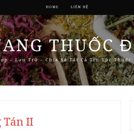
HOME
LIÊN HỆ
NANG THUỐC Đ
ợp – Lưu Trữ – Chia Sẻ Tất Cả Tin Tức Thuốc
 Tán II