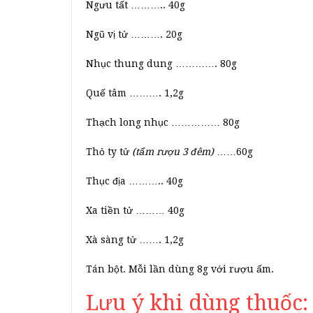
Ngưu tất ……….. 40g
Ngũ vị tử ………. 20g
Nhục thung dung …………. 80g
Quế tâm ………. 1,2g
Thạch long nhục …………… 80g
Thỏ ty tử
(tẩm rượu 3 đêm)
……60g
Thục địa ……….. 40g
Xa tiền tử ……… 40g
Xà sàng tử ……. 1,2g
Tán bột. Mỗi lần dùng 8g với rượu ấm.
Lưu ý khi dùng thuốc: