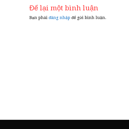
bài
Để lại một bình luận
viết
Bạn phải
đăng nhập
để gửi bình luận.