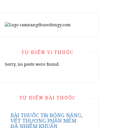
TỪ ĐIỂN VỊ THUỐC
Sorry, no posts were found.
TỪ ĐIỂN BÀI THUỐC
BÀI THUỐC TRỊ BỎNG NẶNG,
VẾT THƯƠNG PHẦN MỀM
ĐÃ NHIỄM KHUẨN