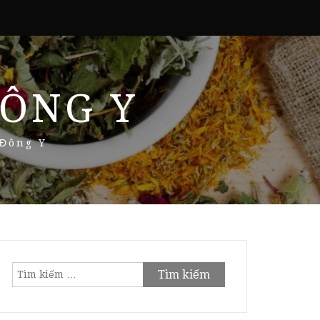
ÔNG Y
 Đông Y
Tìm
kiếm
cho: