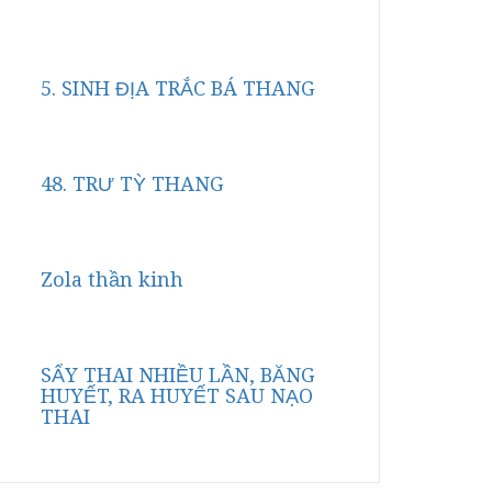
5. SINH ĐỊA TRẮC BÁ THANG
48. TRƯ TỲ THANG
Zola thần kinh
SẨY THAI NHIỀU LẦN, BĂNG
HUYẾT, RA HUYẾT SAU NẠO
THAI