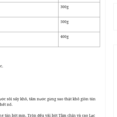
300g
500g
400g
c.
ước sôi sấy khô, tẩm nước gừng sao thật khô giòn tán
hết nổ.
ng tán bột mịn. Trộn đểu vâi bột Tằm chín và cao Lạc