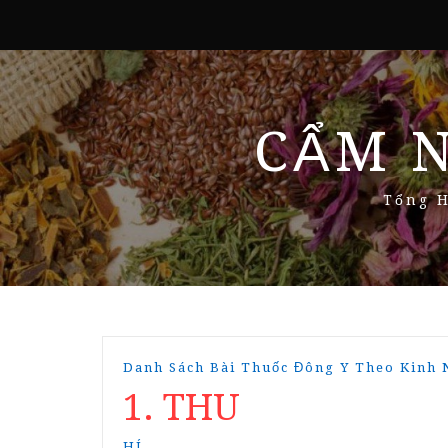
CẨM 
Tổng H
Danh Sách Bài Thuốc Đông Y Theo Kinh
1. THU
HÍ