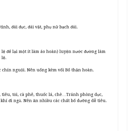
tinh, đái đục, đái vặt, phụ nữ bạch đái.
u lệ để lại một ít làm áo hoàn) luyện nước đường làm
lệ.
c chín nguội. Nên uống kèm vối Bổ thận hoàn.
 tiêu, tỏi, cà phê, thuốc lá, chè…Tránh phòng dục,
khí đi ngủ. Nên ăn nhiều các chất bổ dưỡng dễ tiêu.