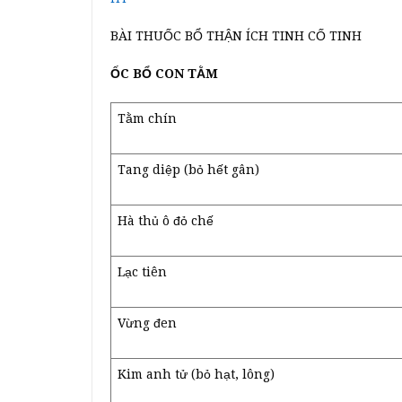
BÀI THUỐC BỔ THẬN ÍCH TINH CỐ TINH
ỐC BỔ CON TẰM
Tằm chín
Tang diệp (bỏ hết gân)
Hà thủ ô đỏ chế
Lạc tiên
Vừng đen
Kim anh tử (bỏ hạt, lông)