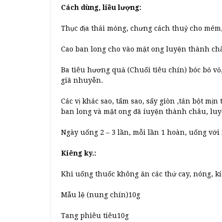
Cách dùng, liều lượng:
Thục địa thái mỏng, chưng cách thuỷ cho mém,
Cao ban long cho vào mật ong luyện thành ch
Ba tiêu hương quả (Chuối tiêu chín) bóc bỏ vỏ
giã nhuyễn.
Các vị khác sao, tẩm sao, sấy giòn ,tán bột mịn
ban long và mật ong đã íuyện thành châu, luy
Ngày uống 2 – 3 lần, mỗi lần 1 hoàn, uống vớ
Kiêng ky.:
Khi uống thuốc không ăn các thứ cay, nóng, kí
Mẫu lệ (nung chín)10g
Tang phiêu tiêu10g