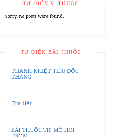
TỪ ĐIỂN VỊ THUỐC
Sorry, no posts were found.
TỪ ĐIỂN BÀI THUỐC
THANH NHIỆT TIÊU ĐỘC
THANG
Trà tiên
BÀI THUỐC TRỊ MỒ HÔI
TRỘM