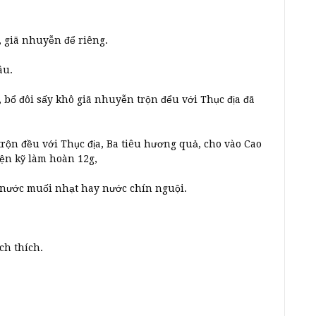
 giã nhuyễn để riêng.
âu.
, bổ đôi sấy khô giã nhuyễn trộn đểu với Thục địa đã
 trộn đều với Thục địa, Ba tiêu hương quả, cho vào Cao
ện kỹ làm hoàn 12g,
i nước muối nhạt hay nước chín nguội.
ch thích.