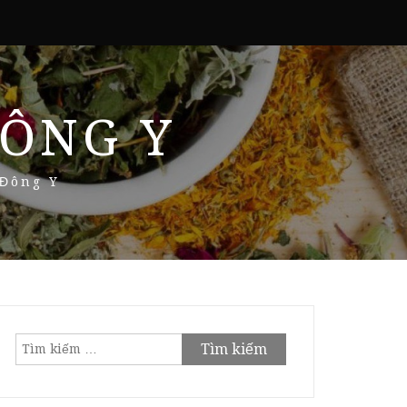
ÔNG Y
 Đông Y
Tìm
kiếm
cho: