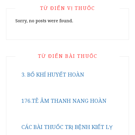
TỪ ĐIỂN VỊ THUỐC
Sorry, no posts were found.
TỪ ĐIỂN BÀI THUỐC
3. BỔ KHÍ HUYẾT HOÀN
176.TÊ ÂM THANH NANG HOÀN
CÁC BÀI THUỐC TRỊ BỆNH KIẾT LỴ