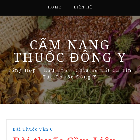
HOME
LIÊN HỆ
CẨM NANG
THUỐC ĐÔNG Y
Tổng Hợp – Lưu Trữ – Chia Sẻ Tất Cả Tin
Tức Thuốc Đông Y
Bài Thuốc Vần C