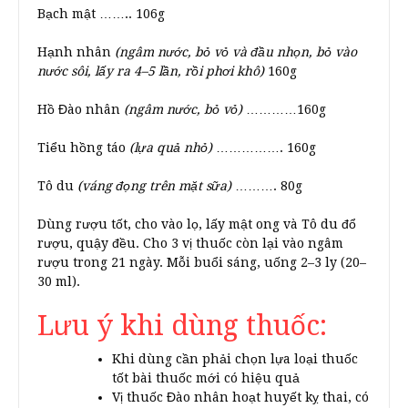
Bạch mật …….. 106g
Hạnh nhân
(ngâm nước, bỏ vỏ và đầu nhọn, bỏ vào
nước sôi, lấy ra 4–5 lần, rồi phơi khô)
160g
Hồ Đào nhân
(ngâm nước, bỏ vỏ)
…………160g
Tiểu hồng táo
(lựa quả nhỏ)
……………. 160g
Tô du
(váng đọng trên mặt sữa)
………. 80g
Dùng rượu tốt, cho vào lọ, lấy mật ong và Tô du đổ
rượu, quậy đều. Cho 3 vị thuốc còn lại vào ngâm
rượu trong 21 ngày. Mỗi buổi sáng, uống 2–3 ly (20–
30 ml).
Lưu ý khi dùng thuốc:
Khi dùng cần phải chọn lựa loại thuốc
tốt bài thuốc mới có hiệu quả
Vị thuốc Đào nhân hoạt huyết kỵ thai, có