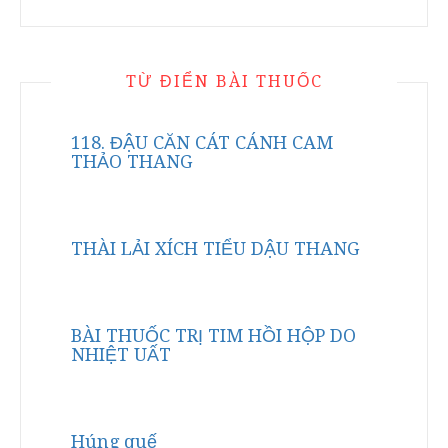
TỪ ĐIỂN BÀI THUỐC
118. ĐẬU CĂN CÁT CÁNH CAM
THẢO THANG
THÀI LẢI XÍCH TIỂU DẬU THANG
BÀI THUỐC TRỊ TIM HỒI HỘP DO
NHIỆT UẤT
Húng quế