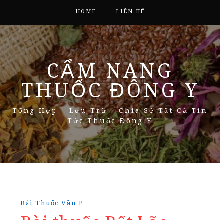
HOME
LIÊN HỆ
CẨM NANG
THUỐC ĐÔNG Y
Tổng Hợp – Lưu Trữ – Chia Sẻ Tất Cả Tin
Tức Thuốc Đông Y
Bài Thuốc Vần B