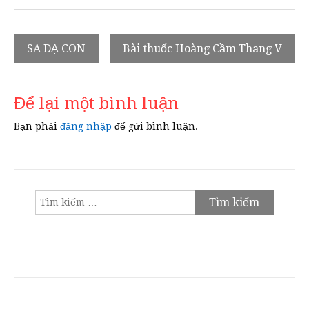
Điều
SA DẠ CON
Bài thuốc Hoàng Cầm Thang V
hướng
bài
Để lại một bình luận
viết
Bạn phải
đăng nhập
để gửi bình luận.
Tìm
kiếm
cho: