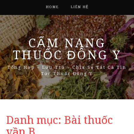
HOME
LIÊN HỆ
CẨM NANG
THUỐC ĐÔNG Y
Tổng Hợp – Lưu Trữ – Chia Sẻ Tất Cả Tin
Tức Thuốc Đông Y
Danh mục:
Bài thuốc
vần B