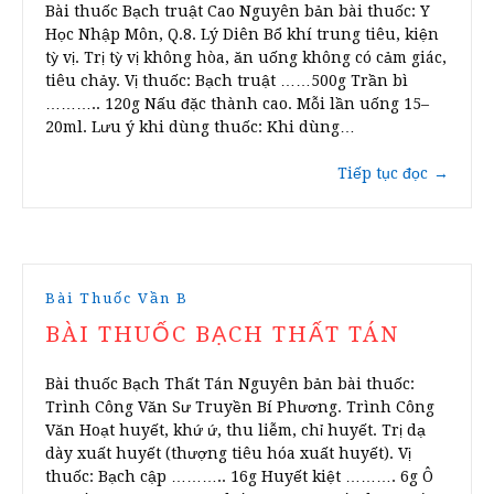
Bài thuốc Bạch truật Cao Nguyên bản bài thuốc: Y
Học Nhập Môn, Q.8. Lý Diên Bổ khí trung tiêu, kiện
tỳ vị. Trị tỳ vị không hòa, ăn uống không có cảm giác,
tiêu chảy. Vị thuốc: Bạch truật ……500g Trần bì
……….. 120g Nấu đặc thành cao. Mỗi lần uống 15–
20ml. Lưu ý khi dùng thuốc: Khi dùng…
Tiếp tục đọc
→
Bài Thuốc Vần B
BÀI THUỐC BẠCH THẤT TÁN
Bài thuốc Bạch Thất Tán Nguyên bản bài thuốc:
Trình Công Văn Sư Truyền Bí Phương. Trình Công
Văn Hoạt huyết, khứ ứ, thu liễm, chỉ huyết. Trị dạ
dày xuất huyết (thượng tiêu hóa xuất huyết). Vị
thuốc: Bạch cập ……….. 16g Huyết kiệt ………. 6g Ô