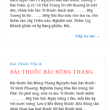
Bạch Ngọc Cao I 2 Nguyên bản bài thuốc: Dương Y
Đại Toàn, Q.25. Cố Thế Trừng Trị vết thương lở loét
độc, chàm hắc lào. Vị thuốc: Bạch mật ………. 80g
Tượng bì du …….. 160g Hai thứ nấu cho tan ra, cho
thêm vào 24g Triều não. Nghiền nát. Thêm 12g
Khinh phấn và 8g Băng phiến. Bôi.…
Tiếp tục đọc
→
Bài Thuốc Vần B
BÀI THUỐC BÀI NÙNG THANG
Bài thuốc Bài Nùng Thang Nguyên bản bài thuốc:
Tế Sinh Phương. Nghiêm Dụng Hòa Bài nùng, bổ
Phế. Trị phế ung, nôn ra mủ. Vị thuốc: Sinh miên
…………. 80g Tán bột. Ngày uống 2 lần, mỗi lần 8g
với nước nóng. Lưu ý khi dùng thuốc: Khi dùng cần
phải chọn lựa loại thuốc tốt bài thuốc mới…