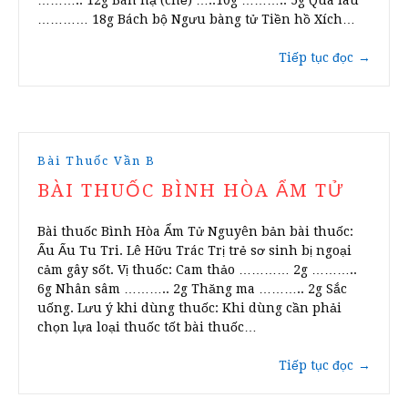
……….. 12g Bán hạ (chế) …..10g ……….. 5g Qua lâu
………… 18g Bách bộ Ngưu bàng tử Tiền hồ Xích…
Tiếp tục đọc
→
Bài Thuốc Vần B
BÀI THUỐC BÌNH HÒA ẨM TỬ
Bài thuốc Bình Hòa Ẩm Tử Nguyên bản bài thuốc:
Ấu Ấu Tu Tri. Lê Hữu Trác Trị trẻ sơ sinh bị ngoại
cảm gây sốt. Vị thuốc: Cam thảo ………… 2g ………..
6g Nhân sâm ……….. 2g Thăng ma ……….. 2g Sắc
uống. Lưu ý khi dùng thuốc: Khi dùng cần phải
chọn lựa loại thuốc tốt bài thuốc…
Tiếp tục đọc
→