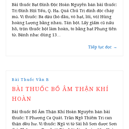
Bài thuốc Bạt Đinh Độc Hoàn Nguyên bản bài thuốc:
Trị Đinh Hội Yếu, Q. Hạ. Quá Chú Trị đinh độc chảy
mủ. Vị thuốc: Ba đậu (bỏ dầu, vỏ hạt, lõi, vỏ) Hùng
hoàng Lượng bằng nhau. Tán bột. Lấy giấm cũ nấu
hồ, trộn thuốc bột làm hoàn, to bằng hạt Phụng tiên
tử. Bệnh nhẹ: dùng 13…
Tiếp tục đọc
→
Bài Thuốc Vần B
BÀI THUỐC BỔ ÂM THẬN KHÍ
HOÀN
Bài thuốc Bổ Âm Thận Khí Hoàn Nguyên bản bài
thuốc: Y Phương Ca Quát. Trần Ngô Thiêm Trị can
thận đều hư. Vị thuốc: Ngũ vị tử Sài hồ Sơn dược Sơn