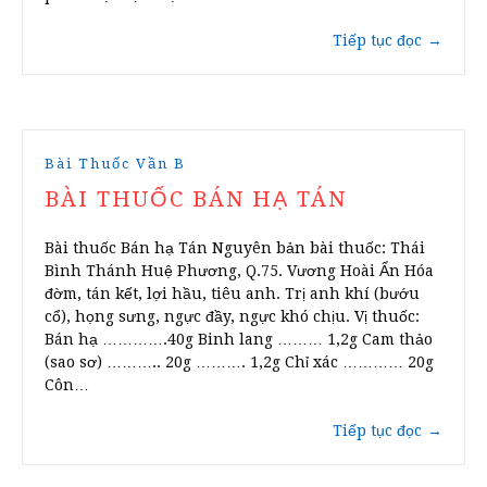
Tiếp tục đọc
→
Bài Thuốc Vần B
BÀI THUỐC BÁN HẠ TÁN
Bài thuốc Bán hạ Tán Nguyên bản bài thuốc: Thái
Bình Thánh Huệ Phương, Q.75. Vương Hoài Ẩn Hóa
đờm, tán kết, lợi hầu, tiêu anh. Trị anh khí (bướu
cổ), họng sưng, ngực đầy, ngực khó chịu. Vị thuốc:
Bán hạ ………….40g Binh lang ……… 1,2g Cam thảo
(sao sơ) ……….. 20g ………. 1,2g Chỉ xác ………… 20g
Côn…
Tiếp tục đọc
→