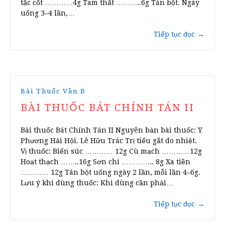
tặc cốt …………4g Tam thất ………..6g Tán bột. Ngày
uống 3–4 lần,…
Tiếp tục đọc
→
Bài Thuốc Vần B
BÀI THUỐC BÁT CHÍNH TÁN II
Bài thuốc Bát Chính Tán II Nguyên bản bài thuốc: Y
Phương Hải Hội. Lê Hữu Trác Trị tiểu gắt do nhiệt.
Vị thuốc: Biển súc ………… 12g Cù mạch …………12g
Hoạt thạch ……..16g Sơn chi ………….. 8g Xa tiền
………… 12g Tán bột uống ngày 2 lần, mỗi lần 4–6g.
Lưu ý khi dùng thuốc: Khi dùng cần phải…
Tiếp tục đọc
→