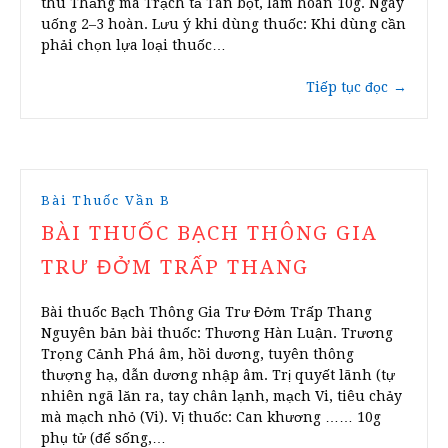
thù Thăng ma Trạch tả Tán bột, làm hoàn 10g. Ngày
uống 2–3 hoàn. Lưu ý khi dùng thuốc: Khi dùng cần
phải chọn lựa loại thuốc…
Tiếp tục đọc
→
Bài Thuốc Vần B
BÀI THUỐC BẠCH THÔNG GIA
TRƯ ĐỞM TRẤP THANG
Bài thuốc Bạch Thông Gia Trư Đởm Trấp Thang
Nguyên bản bài thuốc: Thương Hàn Luận. Trương
Trọng Cảnh Phá âm, hồi dương, tuyên thông
thượng hạ, dẫn dương nhập âm. Trị quyết lãnh (tự
nhiên ngã lăn ra, tay chân lạnh, mạch Vi, tiêu chảy
mà mạch nhỏ (Vi). Vị thuốc: Can khương …… 10g
phụ tử (để sống,…