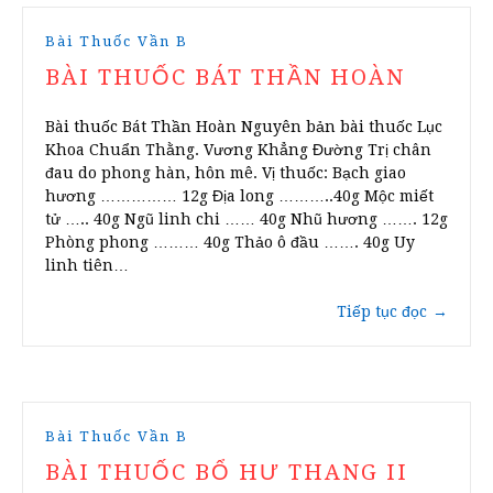
Bài Thuốc Vần B
BÀI THUỐC BÁT THẦN HOÀN
Bài thuốc Bát Thần Hoàn Nguyên bản bài thuốc Lục
Khoa Chuẩn Thằng. Vương Khẳng Đường Trị chân
đau do phong hàn, hôn mê. Vị thuốc: Bạch giao
hương …………… 12g Địa long ………..40g Mộc miết
tử ….. 40g Ngũ linh chi …… 40g Nhũ hương ……. 12g
Phòng phong ……… 40g Thảo ô đầu ……. 40g Uy
linh tiên…
Tiếp tục đọc
→
Bài Thuốc Vần B
BÀI THUỐC BỔ HƯ THANG II