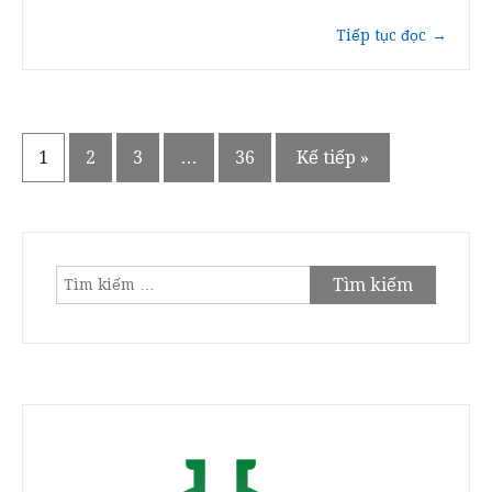
Tiếp tục đọc
→
Phân
1
2
3
…
36
Kế tiếp »
trang
bài
viết
Tìm
kiếm
cho: