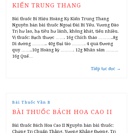
KIẾN TRUNG THANG
Bài thuốc Bí Hiệu Hoàng Kỳ Kiến Trung Thang
Nguyên bản bài thuốc Ngoại Đài Bí Yếu. Vương Đào
Trị hư lao, hạ tiêu hư lãnh, không khát, tiểu nhiều.
Vị thuốc: Bạch thược ……. 16g Chích thảo ………..8g
Di đường ……….. 40g Đại táo ………. 4 quả Đương
quy ……..10g Hoàng kỳ ………. 12g Nhân sâm ………
16g Quế…
Tiếp tục đọc
→
Bài Thuốc Vần B
BÀI THUỐC BÁCH HOA CAO II
Bài thuốc Bách Hoa Cao II Nguyên bản bài thuốc:
Chứng Trị Chuẩn Thằng. Vương Khẳng Đường. Trị