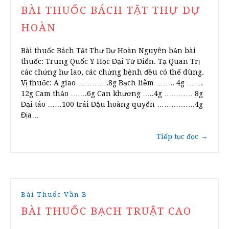
BÀI THUỐC BÁCH TẬT THỰ DỰ
HOÀN
Bài thuốc Bách Tật Thự Dự Hoàn Nguyên bản bài
thuốc: Trung Quốc Y Học Đại Từ Điển. Tạ Quan Trị
các chứng hư lao, các chứng bệnh đều có thể dùng.
Vị thuốc: A giao ………….8g Bạch liễm …….. 4g …….
12g Cam thảo …….6g Can khương …..4g ………… 8g
Đại táo ……100 trái Đậu hoàng quyển …………….4g
Địa…
Tiếp tục đọc
→
Bài Thuốc Vần B
BÀI THUỐC BẠCH TRUẬT CAO