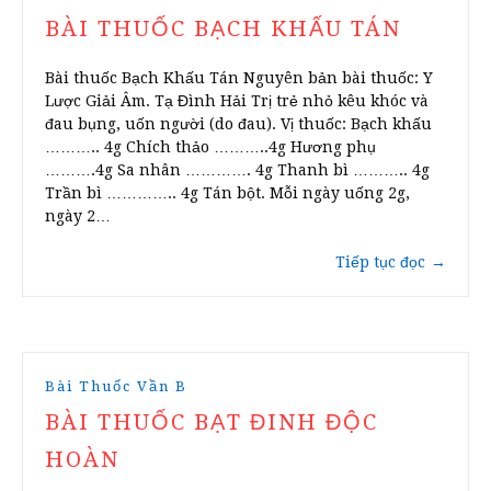
BÀI THUỐC BẠCH KHẤU TÁN
Bài thuốc Bạch Khấu Tán Nguyên bản bài thuốc: Y
Lược Giải Âm. Tạ Đình Hải Trị trẻ nhỏ kêu khóc và
đau bụng, uốn người (do đau). Vị thuốc: Bạch khấu
……….. 4g Chích thảo ………..4g Hương phụ
……….4g Sa nhân …………. 4g Thanh bì ……….. 4g
Trần bì ………….. 4g Tán bột. Mỗi ngày uống 2g,
ngày 2…
Tiếp tục đọc
→
Bài Thuốc Vần B
BÀI THUỐC BẠT ĐINH ĐỘC
HOÀN