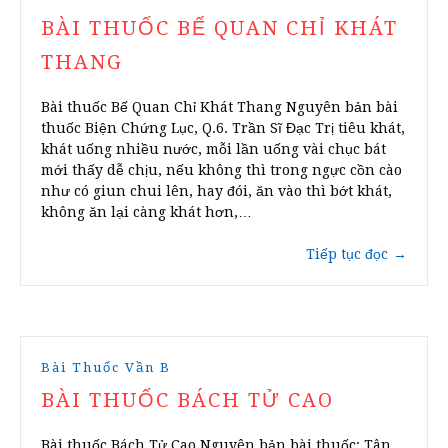
BÀI THUỐC BẾ QUAN CHỈ KHÁT
THANG
Bài thuốc Bế Quan Chỉ Khát Thang Nguyên bản bài
thuốc Biện Chứng Lục, Q.6. Trần Sĩ Đạc Trị tiêu khát,
khát uống nhiều nước, mỗi lần uống vài chục bát
mới thấy dễ chịu, nếu không thì trong ngực cồn cào
như có giun chui lên, hay đói, ăn vào thì bớt khát,
không ăn lại càng khát hơn,…
Tiếp tục đọc
→
Bài Thuốc Vần B
BÀI THUỐC BÁCH TỬ CAO
Bài thuốc Bách Tử Cao Nguyên bản bài thuốc: Tân