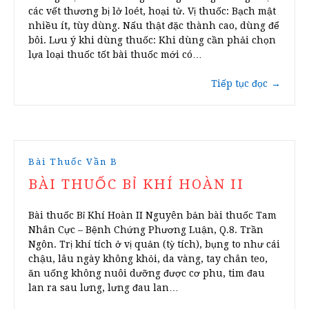
các vết thương bị lở loét, hoại tử. Vị thuốc: Bạch mật
nhiều ít, tùy dùng. Nấu thật đặc thành cao, dùng để
bôi. Lưu ý khi dùng thuốc: Khi dùng cần phải chọn
lựa loại thuốc tốt bài thuốc mới có…
Tiếp tục đọc
→
Bài Thuốc Vần B
BÀI THUỐC BỈ KHÍ HOÀN II
Bài thuốc Bỉ Khí Hoàn II Nguyên bản bài thuốc Tam
Nhân Cực – Bệnh Chứng Phương Luận, Q.8. Trần
Ngôn. Trị khí tích ở vị quản (tỳ tích), bụng to như cái
chậu, lâu ngày không khỏi, da vàng, tay chân teo,
ăn uống không nuôi dưỡng được cơ phu, tim đau
lan ra sau lưng, lưng đau lan…