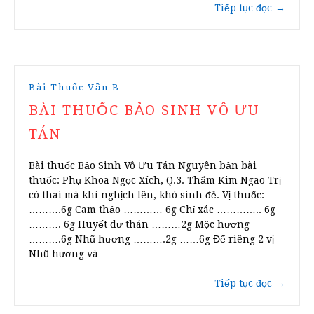
Tiếp tục đọc
→
Bài Thuốc Vần B
BÀI THUỐC BẢO SINH VÔ ƯU
TÁN
Bài thuốc Bảo Sinh Vô Ưu Tán Nguyên bản bài
thuốc: Phụ Khoa Ngọc Xích, Q.3. Thẩm Kim Ngao Trị
có thai mà khí nghịch lên, khó sinh đẻ. Vị thuốc:
……….6g Cam thảo ………… 6g Chỉ xác ………….. 6g
………. 6g Huyết dư thán ………2g Mộc hương
……….6g Nhũ hương ……….2g ……6g Để riêng 2 vị
Nhũ hương và…
Tiếp tục đọc
→