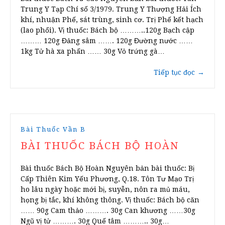
Trung Y Tạp Chí số 3/1979. Trung Y Thượng Hải Ích
khí, nhuận Phế, sát trùng, sinh cơ. Trị Phế kết hạch
(lao phổi). Vị thuốc: Bách bộ ………..120g Bạch cập
……… 120g Đảng sâm ……. 120g Đường nước ……
1kg Tử hà xa phấn …… 30g Vỏ trứng gà…
Tiếp tục đọc
→
Bài Thuốc Vần B
BÀI THUỐC BÁCH BỘ HOÀN
Bài thuốc Bách Bộ Hoàn Nguyên bản bài thuốc: Bị
Cấp Thiên Kim Yếu Phương, Q.18. Tôn Tư Mạo Trị
ho lâu ngày hoặc mới bị, suyễn, nôn ra mủ máu,
họng bị tắc, khí không thông. Vị thuốc: Bách bộ căn
…… 90g Cam thảo ………. 30g Can khương ……30g
Ngũ vị tử ………. 30g Quế tâm ……….. 30g…