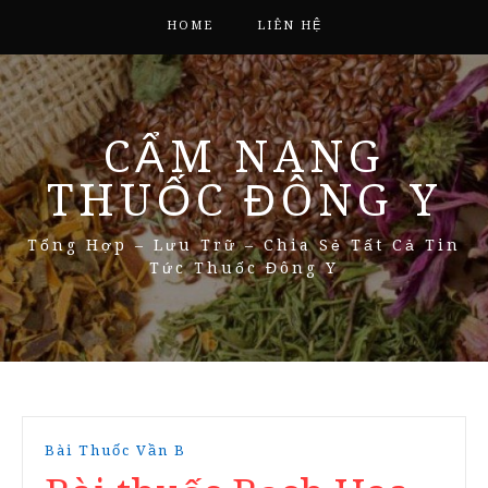
HOME
LIÊN HỆ
CẨM NANG
THUỐC ĐÔNG Y
Tổng Hợp – Lưu Trữ – Chia Sẻ Tất Cả Tin
Tức Thuốc Đông Y
Bài Thuốc Vần B