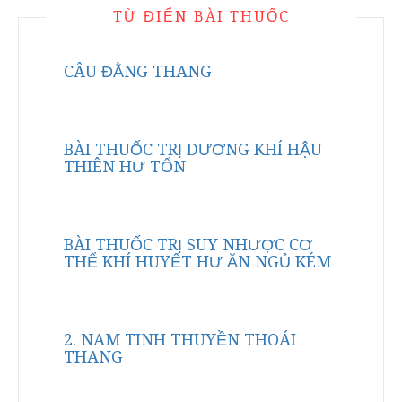
TỪ ĐIỂN BÀI THUỐC
CÂU ĐẰNG THANG
BÀI THUỐC TRỊ DƯƠNG KHÍ HẬU
THIÊN HƯ TỔN
BÀI THUỐC TRỊ SUY NHƯỢC CƠ
THỂ KHÍ HUYẾT HƯ ĂN NGỦ KÉM
2. NAM TINH THUYỀN THOÁI
THANG