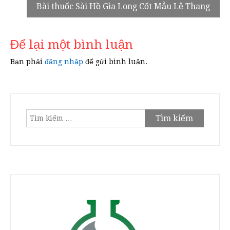
Bài thuốc Sài Hồ Gia Long Cốt Mẫu Lệ Thang
bài
viết
Để lại một bình luận
Bạn phải
đăng nhập
để gửi bình luận.
Tìm
kiếm
cho: