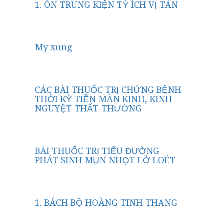
1. ÔN TRUNG KIỆN TỲ ÍCH VỊ TÁN
My xung
CÁC BÀI THUỐC TRỊ CHỨNG BỆNH
THỜI KỲ TIỀN MÃN KINH, KINH
NGUYỆT THẤT THƯỜNG
BÀI THUỐC TRỊ TIỂU ĐƯỜNG
PHÁT SINH MỤN NHỌT LỞ LOÉT
1. BÁCH BỘ HOÀNG TINH THANG