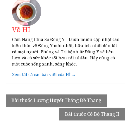
Về HÍ
Cẩm Nang Chia Sẻ Đông Y - Luôn muốn cập nhật các
kiến thức về Đông Y mới nhất, hữu ích nhất đến tất
cả mọi người. Phòng và Trị bệnh từ Đông Y sẽ bền
hơn và có sức khỏe tốt hơn rất nhiều. Hãy cùng có
một cuộc sống xanh, sống khỏe.
Xem tất cả các bài viết của HÍ →
Điều
Bài thuốc Lương Huyết Thăng Đề Thang
hướng
Bài thuốc Cố Bộ Thang II
bài
viết