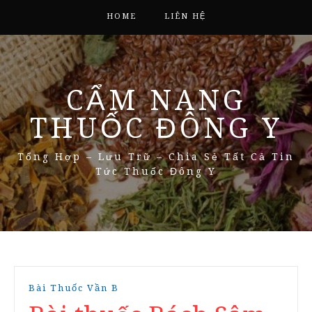
HOME
LIÊN HỆ
CẨM NANG
THUỐC ĐÔNG Y
Tổng Hợp – Lưu Trữ – Chia Sẻ Tất Cả Tin
Tức Thuốc Đông Y
Bài Thuốc Vần B