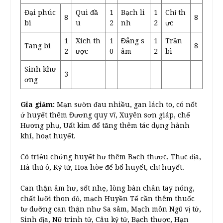
Đại phúc
Qui đầ
1
Bạch li
1
Chỉ th
8
8
bì
u
2
nh
2
ực
1
Xích th
1
Đẳng s
1
Trần
Tang bì
8
2
ược
0
âm
2
bì
Sinh khư
3
ơng
Gia giảm:
Mạn sườn đau nhiều, gan lách to, có nốt
ứ huyết thêm Đương quy vĩ, Xuyên sơn giáp, chế
Hương phụ, Uất kim để tăng thêm tác dụng hành
khí, hoạt huyết.
Có triệu chứng huyết hư thêm Bạch thược, Thục địa,
Hà thủ ô, Kỷ tử, Hoa hòe để bổ huyết, chỉ huyết.
Can thận âm hư, sốt nhẹ, lòng bàn chân tay nóng,
chất lưỡi thon đỏ, mạch Huyền Tế cần thêm thuốc
tư dưỡng can thận như Sa sâm, Mạch môn Ngũ vị tử,
Sinh địa, Nữ trinh tử, Câu kỷ tử, Bạch thược, Hạn