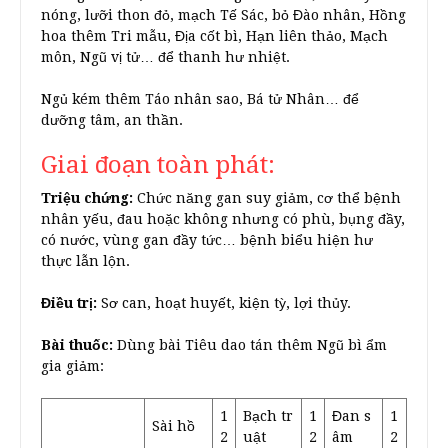
nóng, lưỡi thon đỏ, mạch Tế Sác, bỏ Đào nhân, Hồng
hoa thêm Tri mẫu, Địa cốt bì, Hạn liên thảo, Mạch
môn, Ngũ vị tử… để thanh hư nhiệt.
Ngủ kém thêm Táo nhân sao, Bá tử Nhân… để
dưỡng tâm, an thần.
Giai đoạn toàn phát:
Triệu chứng:
Chức năng gan suy giảm, cơ thể bệnh
nhân yếu, đau hoặc không nhưng có phù, bụng đầy,
có nước, vùng gan đầy tức… bệnh biểu hiện hư
thực lẫn lộn.
Điều trị:
Sơ can, hoạt huyết, kiện tỳ, lợi thủy.
Bài thuốc:
Dùng bài Tiêu dao tán thêm Ngũ bì ẩm
gia giảm:
1
Bạch tr
1
Đan s
1
Sài hồ
2
uật
2
âm
2