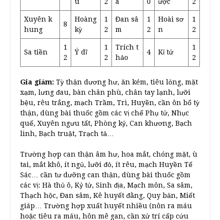
u
2
a
0
ược
2
Xuyên k
Hoàng
1
Đan sâ
1
Hoài sơ
1
8
hung
kỳ
2
m
2
n
2
1
1
Trích t
1
Sa tiền
Ý dĩ
4
Kỉ tử
2
2
hảo
2
Gia giảm:
Tỳ thận dương hư, ăn kém, tiêu lỏng, mặt
xạm, lưng đau, bàn chân phù, chân tay lạnh, lưỡi
bệu, rêu trắng, mạch Trầm, Trì, Huyền, cần ôn bổ tỳ
thận, dùng bài thuốc gồm các vị chế Phụ tử, Nhục
quế, Xuyên ngưu tất, Phòng kỷ, Can khương, Bạch
linh, Bạch truật, Trạch tả…
Trường hợp can thận âm hư, hoa mắt, chóng mặt, ù
tai, mắt khô, ít ngủ, lưỡi đỏ, ít rêu, mạch Huyền Tế
Sác… cần tư dưỡng can thận, dùng bài thuốc gồm
các vị: Hà thủ ô, Kỷ tử, Sinh địa, Mạch môn, Sa sâm,
Thạch hộc, Đan sâm, Kê huyết đằng, Quy bản, Miết
giáp… Trường hợp xuất huyết nhiều (nôn ra máu
hoặc tiêu ra máu, hôn mê gan, cần xử trí cấp cứu