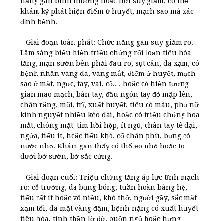
năng gan bình thường hoặc hơi suy giảm, có thể
khám kỹ phát hiện điểm ứ huyết, mạch sao mà xác
định bệnh.
– Giai đoạn toàn phát: Chức năng gan suy giảm rõ.
Lâm sàng biểu hiện triệu chứng rối loạn tiêu hóa
tăng, mạn sườn bên phải đau rõ, sụt cân, da xạm, có
bệnh nhân vàng da, vàng mắt, điểm ứ huyết, mạch
sao ở mặt, ngực, tay, vai, cổ.. . hoặc có hiện tượng
giãn mao mạch, bàn tay, đầu ngón tay đỏ mập lên,
chân răng, mũi, trĩ, xuất huyết, tiêu có máu, phụ nữ
kinh nguyệt nhiều kéo dài, hoặc có triệu chứng hoa
mắt, chóng mặt, tim hồi hộp, ít ngủ, chân tay tê dại,
ngứa, tiểu ít, hoặc tiểu khó, cổ chân phù, bụng có
nước nhẹ. Khám gan thấy có thể eo nhỏ hoặc to
dưới bờ sườn, bờ sắc cứng.
– Giai doạn cuối: Triệu chứng tăng áp lực tĩnh mạch
rõ: cổ trướng, da bụng bóng, tuần hoàn bàng hệ,
tiểu rất ít hoặc vô niệu, khó thở, người gầy, sắc mặt
xạm tối, da mặt vàng đậm, bệnh nặng có xuất huyết
tiêu hóa, tinh thần lờ đờ, buồn ngủ hoặc hưng