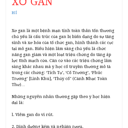
XƠ GAN
HÍ
Xơ gan là một bệnh mạn tính toàn thân tổn thương
chủ yếu là cấu trúc của gan bị biến dạng do sự tăng
sinh và xơ hóa của tổ chức gan, hình thành các cục
tại mô gan. Biểu hiện lâm sàng chủ yếu là chức
năng gan giảm và một loạt triệu chứng do tăng áp
lực tĩnh mạch cửa. Căn cứ vào các triệu chứng lâm
sàng khác nhau mà y học cổ truyền thường mô tả
trong các chứng: ‘Tích Tụ’, ‘Cổ Trướng’, ‘Phúc
Trướng’ [Linh Khu], ‘Thủy cổ" (Cảnh Nhạc Toàn
Thư)…
Những nguyên nhân thường gặp theo y học hiện
đại là:
l. Viêm gan do vi rút.
2. Dinh dưỡng kém và nghiện rượu.