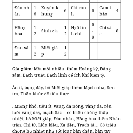
Đào nh
1
Xuyên k
Cát cán
Cam t
6
6
4
ân
6
hung
h
hảo
6
Hồng
1
1
Ngũ lin
Chỉ sá
Sinh địa
-
8
hoa
2
2
h chi
c
8
Đan sâ
1
Miết giá
1
m
2
p
2
Gia giảm:
Mệt mỏi nhiều, thêm Hoàng kỳ, Đảng
sâm, Bạch truật, Bạch linh để ích khí kiện tỳ.
Ăn ít, bụng đầy, bỏ Miết giáp thêm Mạch nha, Sơn
tra, Thần khúc để tiêu thực
. Miệng khô, tiêu ít, vàng, da nóng, vàng da, rêu
lưỡi vàng dày, mạch Sác… có triệu chứng thấp
nhiệt, bỏ Miết giáp, Đào nhân, Hồng hoa thêm Nhân
trần, Chi tử, Liên kiều, Xa tiền, Trạch tả… Có triệu
chứng hư nhiệt như sốt lòng bàn chân, bàn tay