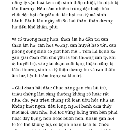
năng tỳ vận hoá kém nội sinh thấp nhiệt, tân dịch bị
tổn thương. Nếu cảm nhiễm trùng độc hoặc hóa
chất độc hại cũngđều do tác hại can tỳ mà sinh
bệnh. Bệnh lâu ngày sẽ tổn hại thận, thận dương
hư tiểu khó khăn, phù
và cổ trướng nặng hơn, thận âm hư dẫn tới can
thận âm hư, can hỏa vượng, can huyết hao tổn, can
phong động sinh co giật hôn mê… Tóm lại bệnh xơ
gan giai đoạn đầu chủ yếu là tổn thương can tỳ, khí
ứ, huyết trệ, vào glai đoạn cuối tạng thậân cũng bị
tổân thương sinh ra tỳ thận dương hư và can thâïn
âm hư, bệnh trầm trọng và khó trị.
– Giai đoạn bắt dầu: Chức năng gan còn bù trừ,
triệu chứng lâm sàng thường không rõ hoặc rất
nhẹ, chủ yếu triệu chứng rối loạn tiêu hóa như ăn
không biết ngon, tiêu lỏng, người bệnh cảm thấy
mệt mỏi, đau nhẹ, hơi tức vùng bụïng trên bên phải
hoặc đầy bụng, nôn hoặc buồn nôn. Khám gan hơi
to (có thể không to), có bệnh nhân lách to. Chức