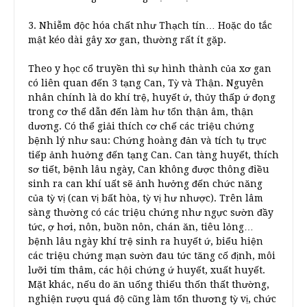
3. Nhiễm độc hóa chất như Thạch tín… Hoặc do tắc
mật kéo dài gây xơ gan, thường rất ít gặp.
Theo y học cổ truyền thì sự hình thành của xơ gan
có liên quan đến 3 tạng Can, Tỳ và Thận. Nguyên
nhân chính là do khí trệ, huyết ứ, thủy thấp ứ đọng
trong cơ thể dẫn đến làm hư tổn thận âm, thận
dương. Có thể giải thích cơ chế các triệu chứng
bệnh lý như sau: Chứng hoàng đản và tích tụ trực
tiếp ảnh huởng đến tạng Can. Can tàng huyết, thích
sơ tiết, bệnh lâu ngày, Can không được thông điều
sinh ra can khí uất sẽ ảnh hưởng đến chức năng
của tỳ vị (can vị bất hòa, tỳ vị hư nhược). Trên lâm
sàng thường có các triệu chứng như ngực sườn đầy
tức, ợ hơi, nôn, buồn nôn, chán ăn, tiêu lỏng…
bệnh lâu ngày khí trệ sinh ra huyết ứ, biểu hiện
các triệu chứng mạn sườn đau tức tăng cố định, môi
lưỡi tím thâm, các hội chứng ứ huyết, xuất huyết.
Mặt khác, nếu do ăn uống thiếu thốn thất thường,
nghiện rượu quá độ cũng làm tổn thương tỳ vị, chức