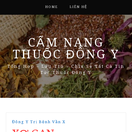
HOME
LIÊN HỆ
CẨM NANG
THUỐC ĐÔNG Y
Tổng Hợp – Lưu Trữ – Chia Sẻ Tất Cả Tin
Tức Thuốc Đông Y
Đông Y Trị Bệnh Vần X