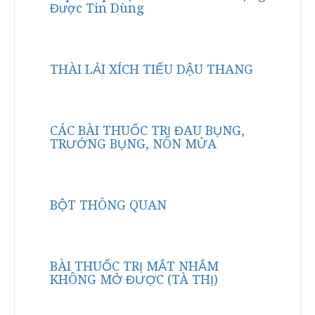
Được Tin Dùng
THÀI LẢI XÍCH TIỂU DẬU THANG
CÁC BÀI THUỐC TRỊ ĐAU BỤNG,
TRƯỚNG BỤNG, NÔN MỬA
BỘT THÔNG QUAN
BÀI THUỐC TRỊ MẮT NHẮM
KHÔNG MỞ ĐƯỢC (TÀ THỊ)