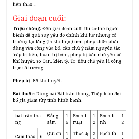
liên thảo…
Giai đoạn cuối:
Triệu chứng:
Đến giai đoạn cuối thì cơ thể người
bệnh đã quá suy yếu do chính khí hư nhưng cổ
trướng lại tăng (tà khí thực) nên phép chữa phải
dùng vừa công vừa bổ, cần chú ý nắm nguyên tắc
‘cấp trị tiêu, hoãn trị bản’, phép trị bản chủ yếu bổ
khí huyết, sơ Can, kiện tỳ. Trị tiêu chủ yếu là công
trục cổ trướng…
Phép trị:
Bổ khí huyết.
Bài thuốc:
Dùng bài Bát trân thang, Thập toàn đại
bổ gia giảm tùy tình hình bệnh.
bat trân tha
Đẳng
1
Bạch t
1
Bạch li
1
ng
sâm
6
ruật
2
nh
2
Qui đầ
1
Thục đị
2
Bạch th
1
Cam thảo
6