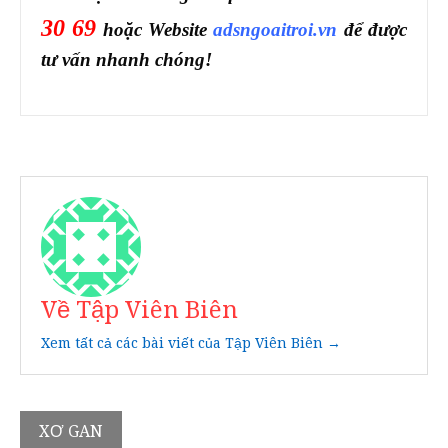
30 69
hoặc Website
adsngoaitroi.vn
để được
tư vấn nhanh chóng!
Về Tập Viên Biên
Xem tất cả các bài viết của Tập Viên Biên →
Điều
XƠ GAN