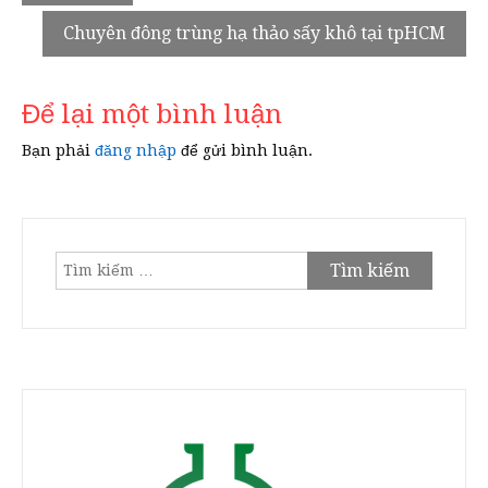
hướng
Chuyên đông trùng hạ thảo sấy khô tại tpHCM
bài
viết
Để lại một bình luận
Bạn phải
đăng nhập
để gửi bình luận.
Tìm
kiếm
cho: