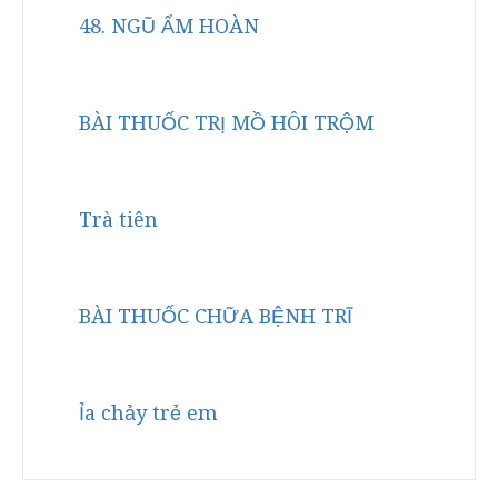
48. NGŨ ẨM HOÀN
BÀI THUỐC TRỊ MỒ HÔI TRỘM
Trà tiên
BÀI THUỐC CHỮA BỆNH TRĨ
Ỉa chảy trẻ em