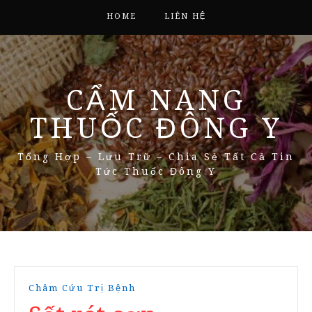
HOME
LIÊN HỆ
CẨM NANG
THUỐC ĐÔNG Y
Tổng Hợp – Lưu Trữ – Chia Sẻ Tất Cả Tin
Tức Thuốc Đông Y
Châm Cứu Trị Bệnh