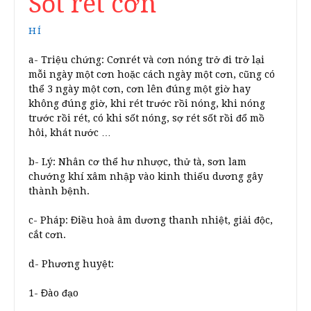
Sốt rét cơn
HÍ
a- Triệu chứng: Cơnrét và cơn nóng trở đi trở lại
mỗi ngày một cơn hoặc cách ngày một cơn, cũng có
thể 3 ngày một cơn, cơn lên đúng một giờ hay
không đúng giờ, khi rét trước rồi nóng, khi nóng
trước rồi rét, có khi sốt nóng, sợ rét sốt rồi đổ mồ
hôi, khát nước …
b- Lý: Nhân cơ thể hư nhược, thử tà, sơn lam
chướng khí xâm nhập vào kinh thiếu dương gây
thành bệnh.
c- Pháp: Điều hoà âm dương thanh nhiệt, giải độc,
cắt cơn.
d- Phương huyệt:
1- Đào đạo