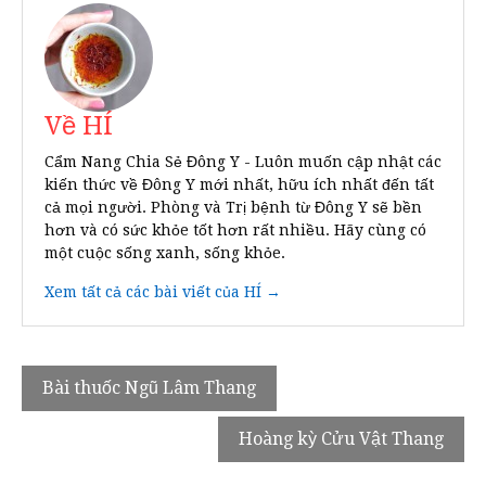
Về HÍ
Cẩm Nang Chia Sẻ Đông Y - Luôn muốn cập nhật các
kiến thức về Đông Y mới nhất, hữu ích nhất đến tất
cả mọi người. Phòng và Trị bệnh từ Đông Y sẽ bền
hơn và có sức khỏe tốt hơn rất nhiều. Hãy cùng có
một cuộc sống xanh, sống khỏe.
Xem tất cả các bài viết của HÍ →
Điều
Bài thuốc Ngũ Lâm Thang
hướng
Hoàng kỳ Cửu Vật Thang
bài