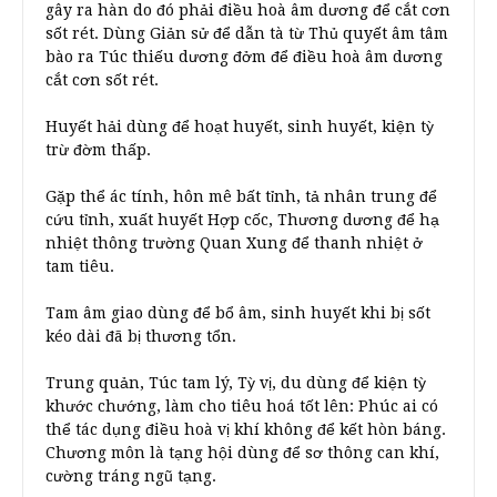
gây ra hàn do đó phải điều hoà âm dương để cắt cơn
sốt rét. Dùng Giản sử để dẫn tà từ Thủ quyết âm tâm
bào ra Túc thiếu dương đởm để điều hoà âm dương
cắt cơn sốt rét.
Huyết hải dùng để hoạt huyết, sinh huyết, kiện tỳ
trừ đờm thấp.
Gặp thể ác tính, hôn mê bất tỉnh, tả nhân trung để
cứu tỉnh, xuất huyết Hợp cốc, Thương dương để hạ
nhiệt thông trường Quan Xung để thanh nhiệt ở
tam tiêu.
Tam âm giao dùng để bổ âm, sinh huyết khi bị sốt
kéo dài đã bị thương tổn.
Trung quản, Túc tam lý, Tỳ vị, du dùng để kiện tỳ
khước chướng, làm cho tiêu hoá tốt lên: Phúc ai có
thể tác dụng điều hoà vị khí không để kết hòn báng.
Chương môn là tạng hội dùng để sơ thông can khí,
cường tráng ngũ tạng.