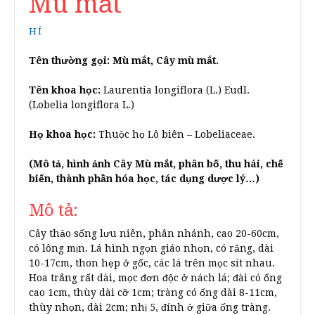
Mù mắt
HÍ
Tên thường gọi:
Mù mắt, Cây mù mắt.
Tên khoa học:
Laurentia longiflora (L.) Eudl.
(Lobelia longiflora L.)
Họ khoa học:
Thuộc họ Lô biên – Lobeliaceae.
(Mô tả, hình ảnh Cây Mù mắt, phân bố, thu hái, chế
biến, thành phần hóa học, tác dụng dược lý…)
Mô tả:
Cây thảo sống lưu niên, phân nhánh, cao 20-60cm,
có lông mịn. Lá hình ngọn giáo nhọn, có răng, dài
10-17cm, thon hẹp ở gốc, các lá trên mọc sít nhau.
Hoa trắng rất dài, mọc đơn độc ở nách lá; đài có ống
cao 1cm, thùy dài cỡ 1cm; tràng có ống dài 8-11cm,
thùy nhọn, dài 2cm; nhị 5, đính ở giữa ống tràng.