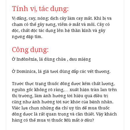
Tính vị, tác dụng:
Vị đắng, cay, nóng; dịch cây làm cay mắt. Khi bị va
chạm có thể gây sưng, viêm ở mắt và môi. Cây có
độc, chất độc tác dụng lên hệ thần kinh và gây
ngưng đập tim.
Công dụng:
Ở Inđônêxia, lá dùng chữa , đau miệng
Ở Dominica, lá giã tươi dùng đắp các vết thương.
Trước thực trạng thuốc đông dược kém chất lượng,
nguồn gốc không rõ ràng,… xuất hiện tràn lan trên
thị trường, làm ảnh hưởng tới hiệu quả điều trị
cũng như ảnh hưởng tới sức khỏe của bệnh nhân.
Việc lựa chọn những địa chỉ uy tín để mua thuốc
đông dược là rất quan trọng và cần thiết. Vậy khách
hàng có thể mua vị thuốc Mù mắt ở đâu?