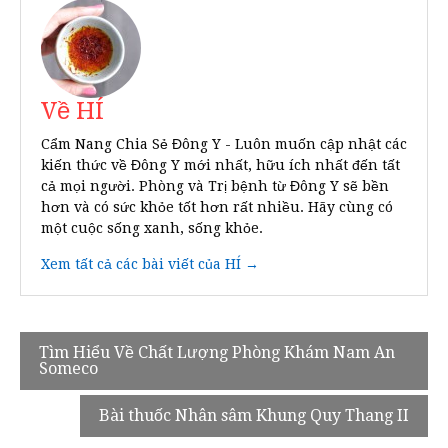
Về HÍ
Cẩm Nang Chia Sẻ Đông Y - Luôn muốn cập nhật các
kiến thức về Đông Y mới nhất, hữu ích nhất đến tất
cả mọi người. Phòng và Trị bệnh từ Đông Y sẽ bền
hơn và có sức khỏe tốt hơn rất nhiều. Hãy cùng có
một cuộc sống xanh, sống khỏe.
Xem tất cả các bài viết của HÍ →
Điều
Tìm Hiểu Về Chất Lượng Phòng Khám Nam An
Someco
hướng
bài
Bài thuốc Nhân sâm Khung Quy Thang II
viết