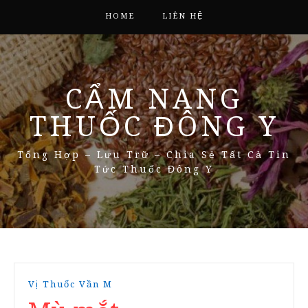
HOME
LIÊN HỆ
CẨM NANG
THUỐC ĐÔNG Y
Tổng Hợp – Lưu Trữ – Chia Sẻ Tất Cả Tin
Tức Thuốc Đông Y
Vị Thuốc Vần M