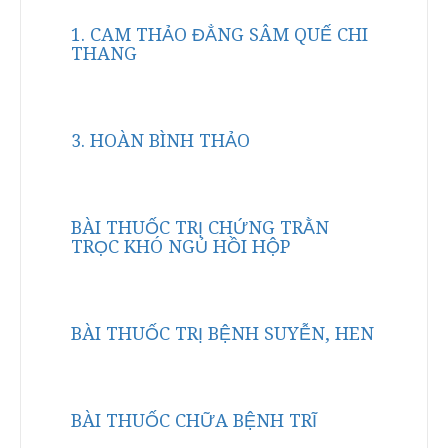
1. CAM THẢO ĐẲNG SÂM QUẾ CHI
THANG
3. HOÀN BÌNH THẢO
BÀI THUỐC TRỊ CHỨNG TRẰN
TRỌC KHÓ NGỦ HỒI HỘP
BÀI THUỐC TRỊ BỆNH SUYỄN, HEN
BÀI THUỐC CHỮA BỆNH TRĨ