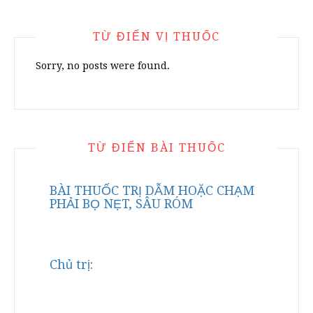
TỪ ĐIỂN VỊ THUỐC
Sorry, no posts were found.
TỪ ĐIỂN BÀI THUỐC
BÀI THUỐC TRỊ DẪM HOẶC CHẠM
PHẢI BỌ NẸT, SÂU RÓM
Chủ trị: