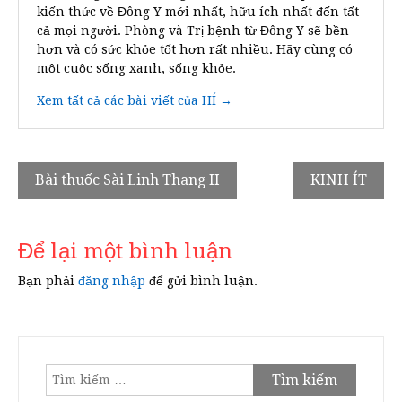
kiến thức về Đông Y mới nhất, hữu ích nhất đến tất
cả mọi người. Phòng và Trị bệnh từ Đông Y sẽ bền
hơn và có sức khỏe tốt hơn rất nhiều. Hãy cùng có
một cuộc sống xanh, sống khỏe.
Xem tất cả các bài viết của HÍ →
Điều
Bài thuốc Sài Linh Thang II
KINH ÍT
hướng
bài
Để lại một bình luận
viết
Bạn phải
đăng nhập
để gửi bình luận.
Tìm
kiếm