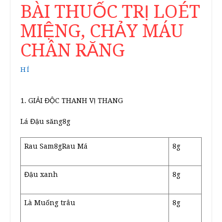
BÀI THUỐC TRỊ LOÉT
MIỆNG, CHẢY MÁU
CHÂN RĂNG
HÍ
1. GIẢI ĐỘC THANH VỊ THANG
Lá Đậu săng8g
Rau Sam8gRau Má
8g
Đậu xanh
8g
Là Muống trâu
8g