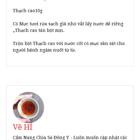
Thạch cao10g
Cỏ Mực tươi rửa sạch giã nhỏ vắt lấy nước để riêng
„Thạch cao tán bột mịn.
Trộn bột Thạch cao với nước cốt cỏ mực sền sệt cho
người bệnh ngậm nuốt từ từ.
Về HÍ
Cẩm Nang Chia Sẻ Đông Y - Luôn muốn cập nhật các