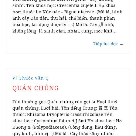
sinh". Tên khoa học: Crescentia cujete L Họ khoa
học: thuộc họ Núc nác – Bigno niaceae. (Mô tả, hình
ảnh cây Đào tiên, thu hái, chế biến, thành phần
hoá học, tác dụng dược lý ….) Mô tả: Cây gỗ nhỏ,
không lông, lá xanh đậm, nhẵn, cứng, mọc khít…
Tiếp tục đọc
→
Vị Thuốc Vần Q
QUÁN CHÚNG
Tên thường gọi: Quán chúng còn gọi là Hoạt thuỷ
quán chúng, Lưỡi hái. Tên tiếng Trung: 貫 眾 Tên
thuốc: Rhizoma Dryopteris crassirhizomae Tên
khoa học: Cyrtomium fotunei J.Smi Họ khoa học: Họ
Dương Xỉ (Polypodiaceae). (Công dụng, liều dùng,
quy kinh, tính vị…) Mô tả: Cây thảo sống nhiều