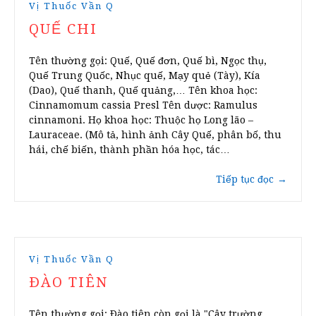
Vị Thuốc Vần Q
QUẾ CHI
Tên thường gọi: Quế, Quế đơn, Quế bì, Ngọc thụ,
Quế Trung Quốc, Nhục quế, Mạy quẻ (Tày), Kía
(Dao), Quế thanh, Quế quảng,… Tên khoa học:
Cinnamomum cassia Presl Tên dược: Ramulus
cinnamoni. Họ khoa học: Thuộc họ Long lão –
Lauraceae. (Mô tả, hình ảnh Cây Quế, phân bố, thu
hái, chế biến, thành phần hóa học, tác…
Tiếp tục đọc
→
Vị Thuốc Vần Q
ÐÀO TIÊN
Tên thường gọi: Ðào tiên còn gọi là "Cây trường