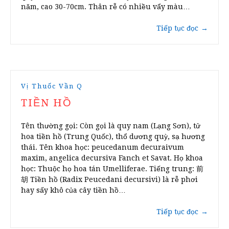
năm, cao 30-70cm. Thân rễ có nhiều vẩy màu…
Tiếp tục đọc
→
Vị Thuốc Vần Q
TIỀN HỒ
Tên thường gọi: Còn gọi là quy nam (Lạng Sơn), tử
hoa tiền hồ (Trung Quốc), thổ dương quỳ, sạ hương
thái. Tên khoa học: peucedanum decuraivum
maxim, angelica decursiva Fanch et Savat. Họ khoa
học: Thuộc họ hoa tán Umelliferae. Tiếng trung: 前
胡 Tiền hồ (Radix Peucedani decursivi) là rễ phơi
hay sấy khô của cây tiền hồ…
Tiếp tục đọc
→