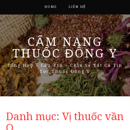
HOME
LIÊN HỆ
CẨM NANG
THUỐC ĐÔNG Y
Tổng Hợp – Lưu Trữ – Chia Sẻ Tất Cả Tin
Tức Thuốc Đông Y
Danh mục:
Vị thuốc vần
Q