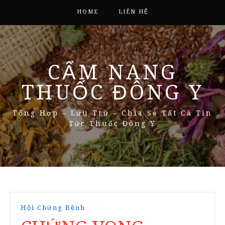
HOME
LIÊN HỆ
CẨM NANG
THUỐC ĐÔNG Y
Tổng Hợp – Lưu Trữ – Chia Sẻ Tất Cả Tin
Tức Thuốc Đông Y
Hội Chứng Bệnh