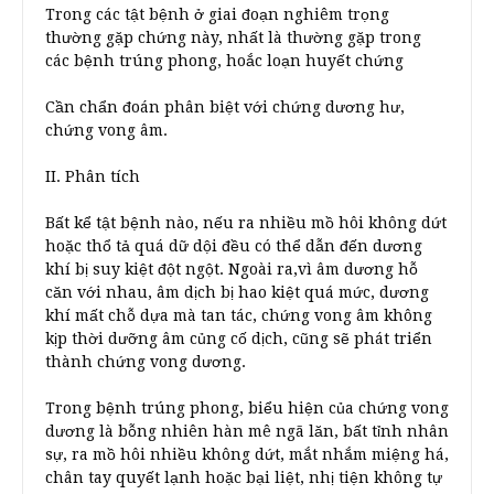
Trong các tật bệnh ở giai đoạn nghiêm trọng
thường gặp chứng này, nhất là thường gặp trong
các bệnh trúng phong, hoắc loạn huyết chứng
Cần chẩn đoán phân biệt với chứng dương hư,
chứng vong âm.
II. Phân tích
Bất kể tật bệnh nào, nếu ra nhiều mồ hôi không dứt
hoặc thổ tả quá dữ dội đều có thể dẫn đến dương
khí bị suy kiệt đột ngột. Ngoài ra,vì âm dương hỗ
căn với nhau, âm dịch bị hao kiệt quá mức, dương
khí mất chỗ dựa mà tan tác, chứng vong âm không
kịp thời dưỡng âm củng cố dịch, cũng sẽ phát triển
thành chứng vong dương.
Trong bệnh trúng phong, biểu hiện của chứng vong
dương là bỗng nhiên hàn mê ngã lăn, bất tỉnh nhân
sự, ra mồ hôi nhiều không dứt, mắt nhắm miệng há,
chân tay quyết lạnh hoặc bại liệt, nhị tiện không tự