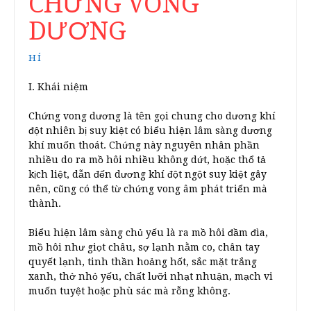
CHỨNG VONG
DƯƠNG
HÍ
I. Khái niệm
Chứng vong dương là tên gọi chung cho dương khí
đột nhiên bị suy kiệt có biểu hiện lâm sàng dương
khí muốn thoát. Chứng này nguyên nhân phần
nhiều do ra mồ hôi nhiều không dứt, hoặc thổ tả
kịch liệt, dẫn đến dương khí đột ngột suy kiệt gây
nên, cũng có thể từ chứng vong âm phát triển mà
thành.
Biểu hiện lâm sàng chủ yếu là ra mồ hôi đầm đìa,
mồ hôi như giọt châu, sợ lạnh nằm co, chân tay
quyết lạnh, tinh thần hoảng hốt, sắc mặt trắng
xanh, thở nhỏ yếu, chất lưỡi nhạt nhuận, mạch vi
muốn tuyệt hoặc phù sác mà rỗng không.