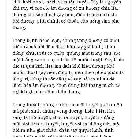
chủ, lưỡi nhợt, mạch vi muốn tuyệt. Đây là nguyên
khi suy vi cực độ, âm dương có xu hướng chia lìa,
dương khí sắp thoát gây nên, điều trị nên ích khí
hồi dương, phù chính cố thoát, cho uống sâm phụ
thang.
Trong bệnh hoắc loạn, chứng vong dương có biểu
hiện ra mồ hôi đầm đìa, chân tay giá lạnh, khàn
tiếng, chuột rút co quắp, quầng mắt trũng sâu, sắc
mặt trắng xanh, mạch trầm tế muốn tuyệt. Đây là do
thổ tả quá kịch liệt, âm dịch khô kiệt, dương khí
muốn thoát gây nên, điều trị nên theo phép phản tá
tòng trị, dùng thuốc đắng và cay hỗ trợ nhau để
điều hòa âm dương, chọn dùng bài thàng mạch tứ
nghịch gia chư đởm chấp thang.
Trong huyết chứng, có khi do mất huyết quá nhiều
mà phát sinh chứng vong dương, biểu hiện lâm
sàng là thổ huyết, khạc ra huyết, huyết ra đằng
mũi, đại tiện ra huyết, huyết vọt ra không dứt, mồ
hôi ra như giọt châu, chân tay quyết lạnh, tinh
thần hoảng hốt, sắc mặt trắng nhạt, môi trắng