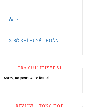
Ốc ế
3. BỔ KHÍ HUYẾT HOÀN
TRA CỨU HUYỆT VỊ
Sorry, no posts were found.
REVIEW – TỔNG HỢP