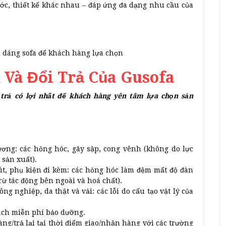
ước, thiết kế khác nhau – đáp ứng đa dạng nhu cầu của
u dáng sofa để khách hàng lựa chọn
 Và Đổi Trả Của Gusofa
 trả có lợi nhất để khách hàng yên tâm lựa chọn sản
ng: các hỏng hóc, gãy sập, cong vênh (không do lực
 sản xuất).
, phụ kiện đi kèm: các hỏng hóc làm đệm mất độ đàn
rừ tác động bên ngoài và hoá chất).
ng nghiệp, da thật và vải: các lỗi do cấu tạo vật lý của
ách miễn phí bảo dưỡng.
àng/trả lại tại thời điểm giao/nhận hàng với các trường