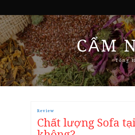
CẨM 
Tổng H
Review
Chất lượng Sofa tại
không?