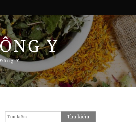
ÔNG Y
 Đông Y
Tìm
kiếm
cho: