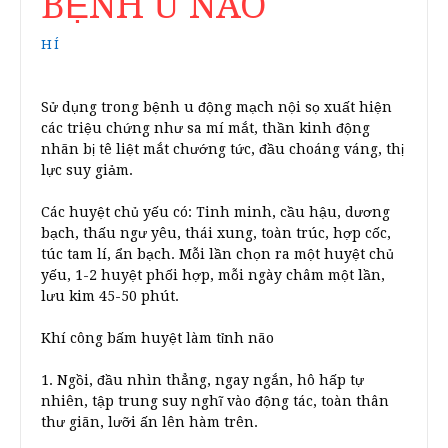
BỆNH U NÃO
HÍ
Sử dụng trong bệnh u động mạch nội sọ xuất hiện
các triệu chứng như sa mí mắt, thần kinh động
nhãn bị tê liệt mắt chướng tức, đầu choáng váng, thị
lực suy giảm.
Các huyệt chủ yếu có: Tinh minh, cầu hậu, dương
bạch, thấu ngư yêu, thái xung, toàn trúc, hợp cốc,
túc tam lí, ẩn bạch. Mỗi lần chọn ra một huyệt chủ
yếu, 1-2 huyệt phối hợp, mỗi ngày châm một lần,
lưu kim 45-50 phút.
Khí công bấm huyệt làm tỉnh não
1. Ngồi, đầu nhìn thẳng, ngay ngắn, hô hấp tự
nhiên, tập trung suy nghĩ vào động tác, toàn thân
thư giãn, lưỡi ấn lên hàm trên.