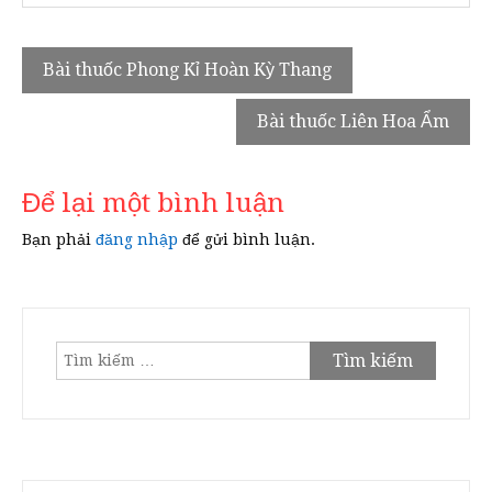
Điều
Bài thuốc Phong Kỉ Hoàn Kỳ Thang
hướng
Bài thuốc Liên Hoa Ẩm
bài
viết
Để lại một bình luận
Bạn phải
đăng nhập
để gửi bình luận.
Tìm
kiếm
cho: