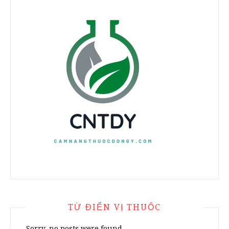
TỪ ĐIỂN VỊ THUỐC
Sorry, no posts were found.