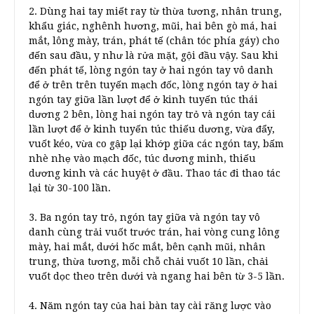
2. Dùng hai tay miết ray từ thừa tương, nhân trung,
khẩu giác, nghênh hương, mũi, hai bên gò má, hai
mắt, lông mày, trán, phát tế (chân tóc phía gáy) cho
đến sau đầu, y như là rửa mặt, gội đầu vậy. Sau khi
đến phát tế, lòng ngón tay ở hai ngón tay vô danh
để ở trên trên tuyến mạch đốc, lòng ngón tay ở hai
ngón tay giữa lần lượt để ở kinh tuyến túc thái
dương 2 bên, lòng hai ngón tay trỏ và ngón tay cái
lần lượt để ở kinh tuyến túc thiếu dương, vừa đẩy,
vuốt kéo, vừa co gập lại khớp giữa các ngón tay, bấm
nhè nhẹ vào mạch đốc, túc dương minh, thiếu
dương kinh và các huyệt ở đầu. Thao tác đi thao tác
lại từ 30-100 lần.
3. Ba ngón tay trỏ, ngón tay giữa và ngón tay vô
danh cùng trải vuốt trước trán, hai vòng cung lông
mày, hai mắt, dưới hốc mắt, bên cạnh mũi, nhân
trung, thừa tương, mỗi chỗ chải vuốt 10 lần, chải
vuốt dọc theo trên dưới và ngang hai bên từ 3-5 lần.
4. Năm ngón tay của hai bàn tay cài răng lược vào