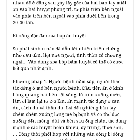
nhau để ở đằng sau gáy lầy gốc của hai bàn tay miết
ấn vào hai huyệt phong trì, từ phía trên bên ngoài
vào phía trên bên ngoài vào phía dưới bên trong
20-30 lần.
Kĩ năng độc đáo xoa bóp ấn huyệt
Sự phát sinh u não đã dẫn tới nhiều triệu chứng
như đau đầu, liệt nửa người, tinh thần có chướng
ngại… Vận dụng xoa bóp bấm huyệt có thể có được
kết quả nhất định.
Phương pháp 1: Người bệnh nằm sấp, người thao
tác đứng ở mé bên người bệnh. Đầu tiên ấn ở kinh
bàng quang hai bên cột sống, từ trên xuống dưới,
làm đi làm lại từ 2-3 lần, ấn mạnh tác dụng ở can
du, cách du và thận du. Lại để nghiêng bàn tay
chém chém xuống lưng mé bị bệnh và cứ thế dọc
xuống đến mông, đùi và bên sau ống chân, tác dụng
mạnh ở các huyệt hoàn khiêu, ủy trung, thừa sơn,
… Đồng thời phối hợp với những vận động bị động