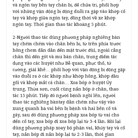
và ngón tay bên tay chân bị, để chữa trị, phối hợp
với những vận động bị động duỗi ra gập vào khớp cổ
tay và khớp giữa ngón tay, đồng thời về xe khớp
ngón tay. Thời gian thao tác khoảng 5 phút.
2-Người thao tác dùng phương pháp nghiêng bàn
tay chém chém vào chân bên bị, từ trên phía trước
hông chem dằn dằn đến mặt trước đùi, ngoài cẳng
chân thì đến gót và mu bàn chân, trọng điểm tác
dụng vào các huyệt như Bễ quan, phục thổ, tứ
cường, giải khê… phối hợp với vận động bị động gập
vào duỗi ra ở các khớp như khớp hông, khớp đầu
gối và khớp mắt cá chân… Xoa bóp ở huyệt Ủy
trung, Thừa sơn, cuối cùng nắn bóp ở chân, thao
tác 15 phút. Tiếp đó người bệnh ngồi lên, người
thao tác nghiêng bàntay dằn chém như vậy vào
xung quanh bả vai bên bị bệnh và hai bên cổ và
gáy, sau đó dùng phương pháp xoa bóp từ vai cho
đến cổ tay, xoa bóp đi xoa bóp lại từ 3-4 lần. Rồi lại
dùng phương pháp xoay bộ phận vai, khủy tay và cổ
tay, nắn bóp đi nắn bóp lại từ 2-3 lần, thời gian