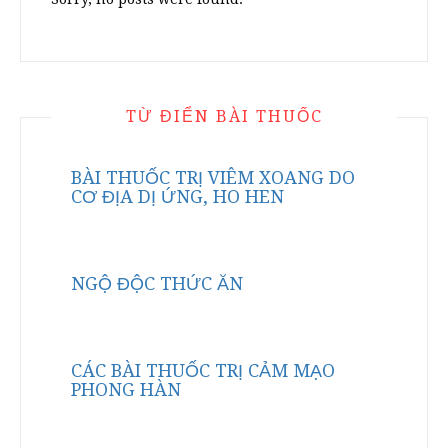
TỪ ĐIỂN BÀI THUỐC
BÀI THUỐC TRỊ VIÊM XOANG DO
CƠ ĐỊA DỊ ỨNG, HO HEN
NGỘ ĐỘC THỨC ĂN
CÁC BÀI THUỐC TRỊ CẢM MẠO
PHONG HÀN