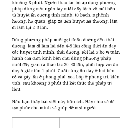
khoảng 3 phút. Người thao tác lại áp dụng phương
pháp dùng một ngón tay miết đẩy lệch về môt bên
từ huyệt ấn đường tinh minh, tứ bạch, nghênh
hương, hạ quan, giáp xa đến huyệt địa thương, làm
đi làm lại 2-3 lần.
Dùng phương pháp miết gạt từ ấn đường đến thái
dương, làm đi làm lại đến 4-5 lần đông thời ấn day
các huyệt tinh minh, thái dương. Rồi lại ở bộ vị tuân
hành của đảm kinh bên đầu dùng phương pháp
miết đẩy giãn ra thao tác 20-30 lần, phối hợp với ấn
day ở giác tôn 1 phút. Cuối cùng ấn day ở hai bên
cổ và gáy, ấn ở phong phủ, xoa bóp ở phong trì, kiên
tỉnh, sau khoảng 3 phút thì kết thúc thủ pháp trị
liệu.
Nếu bạn thấy bài viết này hữu ích. Hãy chia sẻ để
tạo phúc cho mình và giúp đỡ mọi người.