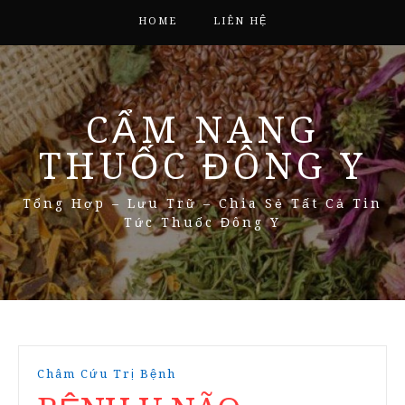
HOME
LIÊN HỆ
CẨM NANG
THUỐC ĐÔNG Y
Tổng Hợp – Lưu Trữ – Chia Sẻ Tất Cả Tin
Tức Thuốc Đông Y
Châm Cứu Trị Bệnh