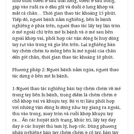
như duỗi vươn ở sau thắt lưng, vươn ở sau hông,
gập vào ruỗi ra ở đầu gối và duỗi ở lưng khớp và
mắt cá chân… Thời gian thao tác khoảng 15 phút.
Tiếp đó, người bệnh nằm nghiêng, bên bị bệnh
nghiêng ở phía trên, người thao tác lấy tay lăn tròn
ở mé ngoài chi trên mé bị bệnh và ở mé sau bên
ngoài khớp vai, phối hợp các vận động bị huy động
tay rụt vào trong và giơ lên trên. Lại nghiêng bàn
tay chém chém từ mông bên bị mé ngoài của chân
đến gót chân, thời gian thao tác khoảng 10 phút.
Phương pháp 2: Người bệnh nằm ngửa, người thao
tác đứng ở bên mé bị bệnh.
1-Người thao tác nghiêng bàn tay chém chém về mé
trong tay bên bị bệnh, trọng điểm là chém chém ở
chỗ khớp vai và khuỷu tay. Bộ vị trị liệu phối hợp
với những vận động bị động như tay giang ra ngoài,
thu vào trong, xoay tròn và ruỗi khớp khuỷu tay
ra… Ấn các huyệt xích trạng, khúc trì, lấy tay day
day ở các huyệt thủ tam lý, hợp cốc. Dùng phương
pháp nghiêng bàn tay chém chém ở cổ tay, bàn tay