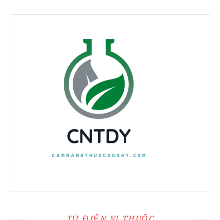
TỪ ĐIỂN VỊ THUỐC