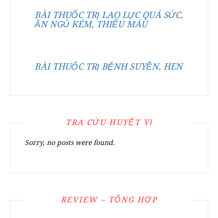
BÀI THUỐC TRỊ LAO LỰC QUÁ SỨC,
ĂN NGỦ KÉM, THIẾU MÁU
BÀI THUỐC TRỊ BỆNH SUYỄN, HEN
TRA CỨU HUYỆT VỊ
Sorry, no posts were found.
REVIEW – TỔNG HỢP