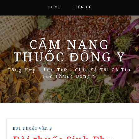
HOME
LIÊN HỆ
CẨM NANG
THUỐC ĐÔNG Y
Tổng Hợp – Lưu Trữ – Chia Sẻ Tất Cả Tin
Tức Thuốc Đông Y
Bài Thuốc Vần S