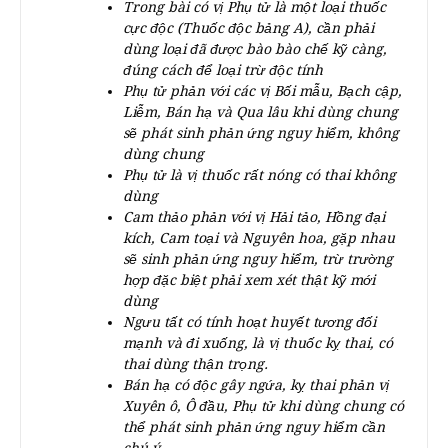
Trong bài có vị Phụ tử là một loại thuốc
cực độc (Thuốc độc bảng A), cần phải
dùng loại đã được bào bào chế kỹ càng,
đúng cách để loại trừ độc tính
Phụ tử phản với các vị Bối mẫu, Bạch cập,
Liễm, Bán hạ và Qua lâu khi dùng chung
sẽ phát sinh phản ứng nguy hiểm, không
dùng chung
Phụ tử là vị thuốc rất nóng có thai không
dùng
Cam thảo phản với vị Hải tảo, Hồng đại
kích, Cam toại và Nguyên hoa, gặp nhau
sẽ sinh phản ứng nguy hiểm, trừ trường
hợp đặc biệt phải xem xét thật kỹ mới
dùng
Ngưu tất có tính hoạt huyết tương đối
mạnh và đi xuống, là vị thuốc kỵ thai, có
thai dùng thận trọng.
Bán hạ có độc gây ngứa, kỵ thai phản vị
Xuyên ô, Ô đầu, Phụ tử khi dùng chung có
thể phát sinh phản ứng nguy hiểm cần