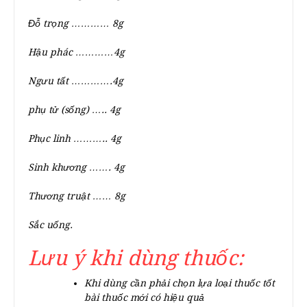
Đỗ trọng ………… 8g
Hậu phác …………4g
Ngưu tất ………….4g
phụ tử
(sống)
….. 4g
Phục linh ……….. 4g
Sinh khương ……. 4g
Thương truật …… 8g
Sắc uống.
Lưu ý khi dùng thuốc:
Khi dùng cần phải chọn lựa loại thuốc tốt
bài thuốc mới có hiệu quả