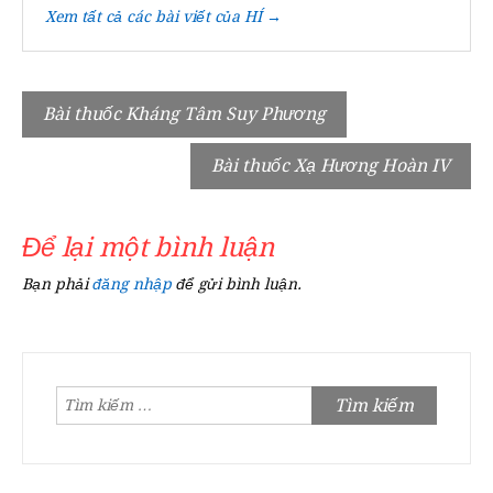
Xem tất cả các bài viết của HÍ →
Điều
Bài thuốc Kháng Tâm Suy Phương
hướng
Bài thuốc Xạ Hương Hoàn IV
bài
viết
Để lại một bình luận
Bạn phải
đăng nhập
để gửi bình luận.
Tìm
kiếm
cho: