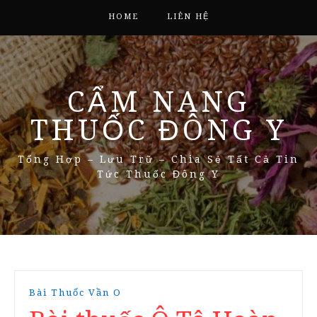
HOME
LIÊN HỆ
CẨM NANG
THUỐC ĐÔNG Y
Tổng Hợp – Lưu Trữ – Chia Sẻ Tất Cả Tin
Tức Thuốc Đông Y
Bài Thuốc Vần O