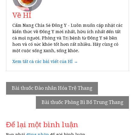
Về HÍ
Cẩm Nang Chia Sẻ Đông Y - Luôn muốn cập nhật các
kiến thức về Đông Y mới nhất, hữu ích nhất đến tất
cả mọi người. Phòng và Trị bệnh từ Đông Y sẽ bền
hơn và có sức khỏe tốt hơn rất nhiều. Hãy cùng có
một cuộc sống xanh, sống khỏe.
Xem tất cả các bài viết của HÍ →
Điều
Bài thuốc Đào nhân Hóa Trệ Thang
hướng
Bài thuốc Phòng Bì Bổ Trung Thang
bài
viết
Để lại một bình luận
Bạn phải
đăng nhập
để gửi bình luận.