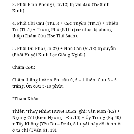
3. Phối Bỉnh Phong (Ttr.12) trị vai đau (Tư Sinh
Kinh).
4. Phối Chi Câu (Ttu.5) + Cực Tuyền (Tm.1) + Thiên
Trì (Tb.1) + Trung Phủ (P.1) trị cơ nhục bị phong
thấp (Châm Cứu Học Thủ Sách).
5. Phối Du Phủ (Th.27) + Nhũ Căn (Vi.18) trị suyễn
(Phối Huyệt Kinh Lạc Giảng Nghĩa).
Châm Cứu:
Châm thẳng hoặc xiên, sâu 0, 5 – 1 thốn. Cứu 3 – 5
tráng, Ôn cứu 5-10 phút.
*Tham Khảo:
Thiên ‘Thủy Nhiệt Huyệt Luận’ ghi: Vân Môn (P.2) +
Ngung Cốt (Kiên Ngung – Đtr.15) + Ủy Trung (Bq.40)
+ Tủy Không (Yêu Du – Đc.4), 8 huyệt này để tả nhiệt
ở tứ chi (TVấn 61, 19).