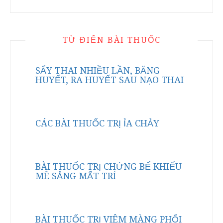
TỪ ĐIỂN BÀI THUỐC
SẨY THAI NHIỀU LẦN, BĂNG
HUYẾT, RA HUYẾT SAU NẠO THAI
CÁC BÀI THUỐC TRỊ ỈA CHẢY
BÀI THUỐC TRỊ CHỨNG BẾ KHIẾU
MÊ SẢNG MẤT TRÍ
BÀI THUỐC TRỊ VIÊM MÀNG PHỔI