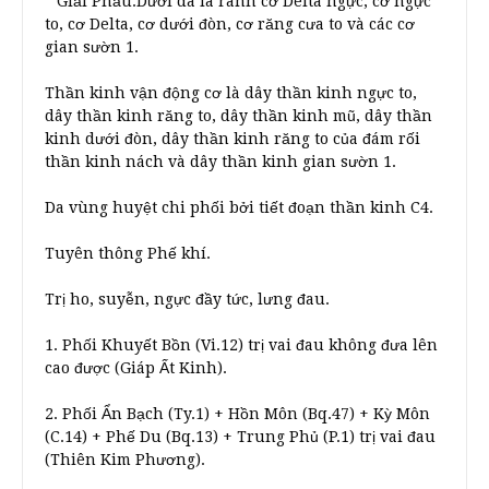
* Giải Phẫu:Dưới da là rãnh cơ Delta ngực, cơ ngực
to, cơ Delta, cơ dưới đòn, cơ răng cưa to và các cơ
gian sườn 1.
Thần kinh vận động cơ là dây thần kinh ngực to,
dây thần kinh răng to, dây thần kinh mũ, dây thần
kinh dưới đòn, dây thần kinh răng to của đám rối
thần kinh nách và dây thần kinh gian sườn 1.
Da vùng huyệt chi phối bởi tiết đoạn thần kinh C4.
Tuyên thông Phế khí.
Trị ho, suyễn, ngực đầy tức, lưng đau.
1. Phối Khuyết Bồn (Vi.12) trị vai đau không đưa lên
cao được (Giáp Ất Kinh).
2. Phối Ẩn Bạch (Ty.1) + Hồn Môn (Bq.47) + Kỳ Môn
(C.14) + Phế Du (Bq.13) + Trung Phủ (P.1) trị vai đau
(Thiên Kim Phương).