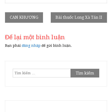
Điều
CAN KHƯƠNG
Bài thuốc Long Xà Tán II
hướng
bài
Để lại một bình luận
viết
Bạn phải
đăng nhập
để gửi bình luận.
Tìm
kiếm
cho: