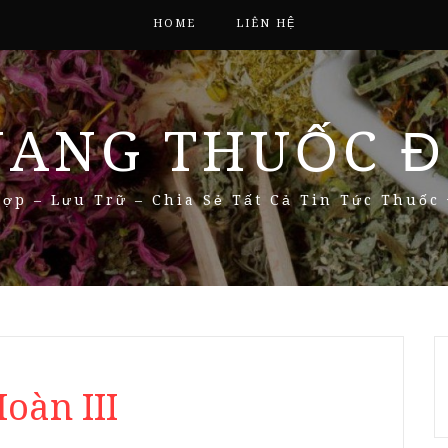
HOME
LIÊN HỆ
NANG THUỐC Đ
ợp – Lưu Trữ – Chia Sẻ Tất Cả Tin Tức Thuốc
oàn III