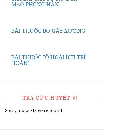
MẠO PHONG HÀN
BÀI THUỐC BÓ GÃY XƯƠNG
BÀI THUỐC "Ô HOÀI ÍCH TRÍ
HOÀN"
TRA CỨU HUYỆT VỊ
Sorry, no posts were found.