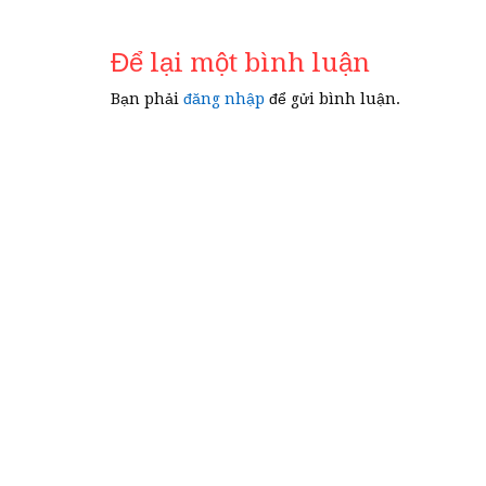
hướng
bài
Để lại một bình luận
viết
Bạn phải
đăng nhập
để gửi bình luận.