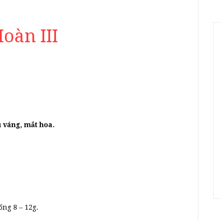
oàn III
u váng, mắt hoa.
ống 8 – 12g.