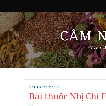
CẨM 
Tổng H
Bài Thuốc Vần N
Bài thuốc Nhị Chí H
HÍ