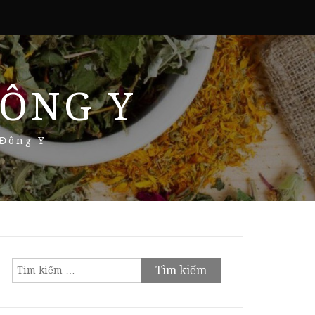
ÔNG Y
 Đông Y
Tìm
kiếm
cho: