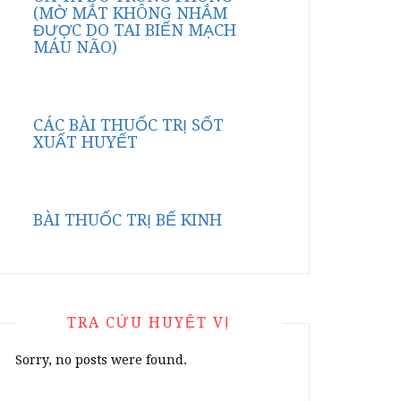
(MỜ MẮT KHÔNG NHẮM
ĐƯỢC DO TAI BIẾN MẠCH
MÁU NÃO)
CÁC BÀI THUỐC TRỊ SỐT
XUẤT HUYẾT
BÀI THUỐC TRỊ BẾ KINH
TRA CỨU HUYỆT VỊ
Sorry, no posts were found.