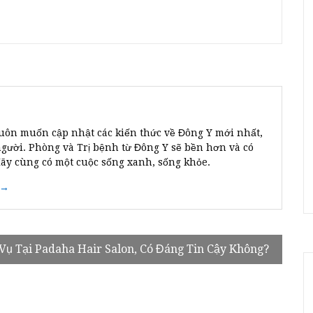
uôn muốn cập nhật các kiến thức về Đông Y mới nhất,
người. Phòng và Trị bệnh từ Đông Y sẽ bền hơn và có
Hãy cùng có một cuộc sống xanh, sống khỏe.
 →
Vụ Tại Padaha Hair Salon, Có Đáng Tin Cậy Không?