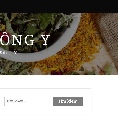
ÔNG Y
 Đông Y
Tìm
kiếm
cho: