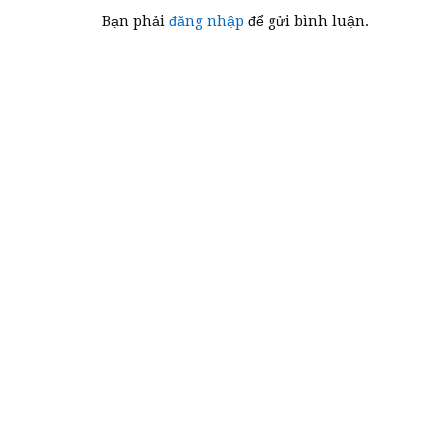
viết
Bạn phải
đăng nhập
để gửi bình luận.