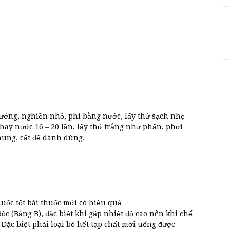
ướng, nghiền nhỏ, phi bằng nước, lấy thứ sạch nhẹ
thay nước 16 – 20 lần, lấy thứ trắng như phấn, phơi
hung, cất để dành dùng.
huốc tốt bài thuốc mới có hiệu quả
độc (Bảng B), đặc biệt khi gặp nhiệt độ cao nên khi chế
 Đặc biệt phải loại bỏ hết tạp chất mới uống được