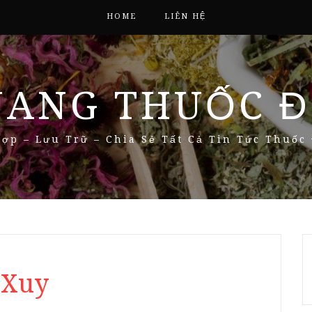
HOME
LIÊN HỆ
NANG THUỐC Đ
ợp – Lưu Trữ – Chia Sẻ Tất Cả Tin Tức Thuốc
 Xuy