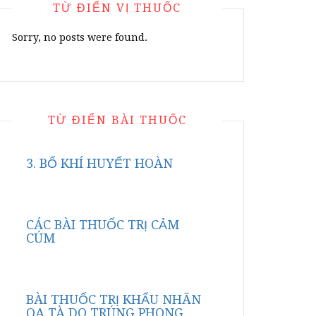
TỪ ĐIỂN VỊ THUỐC
Sorry, no posts were found.
TỪ ĐIỂN BÀI THUỐC
3. BỔ KHÍ HUYẾT HOÀN
CÁC BÀI THUỐC TRỊ CẢM
CÚM
BÀI THUỐC TRỊ KHẨU NHÃN
OA TÀ DO TRÚNG PHONG