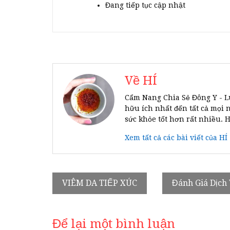
Đang tiếp tục cập nhật
Về HÍ
Cẩm Nang Chia Sẻ Đông Y - L
hữu ích nhất đến tất cả mọi 
sức khỏe tốt hơn rất nhiều. 
Xem tất cả các bài viết của HÍ
Điều
VIÊM DA TIẾP XÚC
Đánh Giá Dịch 
hướng
bài
Để lại một bình luận