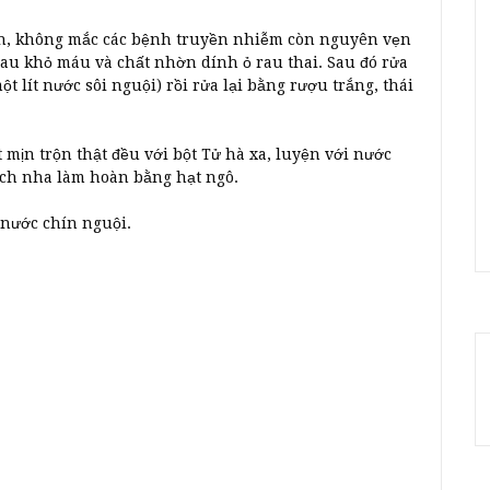
h, không mắc các bệnh truyền nhiễm còn nguyên vẹn
 lau khỏ máu và chất nhờn dính ỏ rau thai. Sau đó rửa
 lít nước sôi nguội) rồi rửa lại bằng rượu trắng, thái
t mịn trộn thật đều với bột Tử hà xa, luyện với nước
mạch nha làm hoàn bằng hạt ngô.
 nước chín nguội.