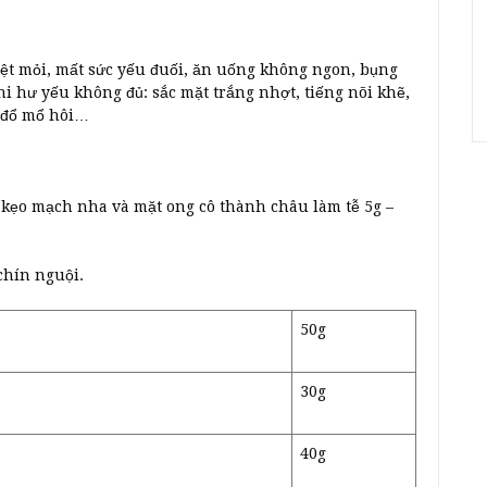
 mệt mỏi, mất sức yếu đuối, ăn uống không ngon, bụng
hi hư yếu không đủ: sắc mặt trắng nhợt, tiếng nõi khẽ,
ự đổ mổ hôi…
ới kẹo mạch nha và mặt ong cô thành châu làm tễ 5g –
chín nguội.
50g
30g
40g