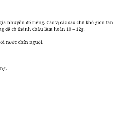
iã nhuyễn để riêng. Các vị các sao chế khô giòn tán
ong đă cò thành châu làm hoàn 10 – 12g.
với nước chín nguội.
ng.