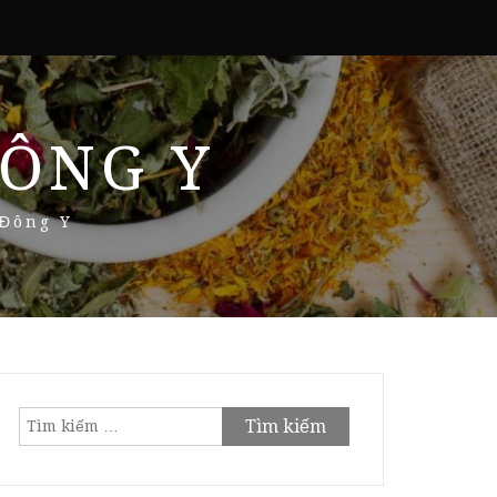
ÔNG Y
 Đông Y
Tìm
kiếm
cho: