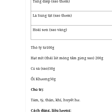
Tang diệp (sao thơm)
Lả Sung tật (sao thơm)
Hoài sơn (sao vàng)
Thỏ ty tử100g
Hạt mít (thái lát mỏng tẩm gừng sao) 200g
Củ sả (sao)50g
Ổi Khương50g
Chủ trị
:
Tảm, tỳ, thận, khí, huyết hư.
Cách dùng, liều lượng: