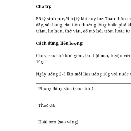
Chủ trị:
Bổ tỳ sinh huyết trị tỳ khí suy hư: Toàn thân
đầy, sôi bụng, đại tiện thường lỏng hoặc phế k
trầm, ho hen, thở vắn, đổ mồ hôi trộm hoặc t
Cách dùng, liều lượng:
Các vị sao chế khò giòn, tán bột mịn, luyện v
10g.
Ngày uống 2-3 lần mỗi lần uống 10g với nưóc 
Phòng đảng sâm (sao chín)
Thục địa
Hoài sơn (sao vàng)