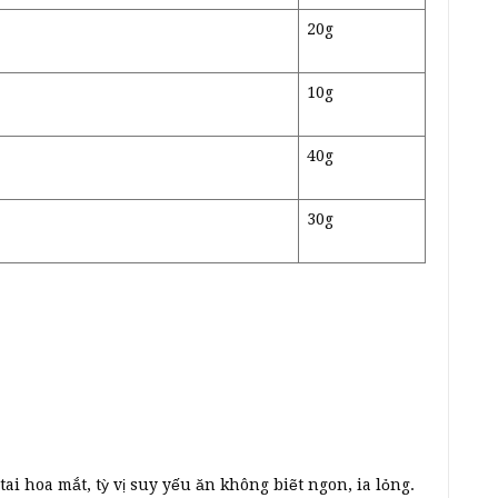
20g
10g
40g
30g
ai hoa mắt, tỳ vị suy yếu ăn không biẽt ngon, ia lỏng.