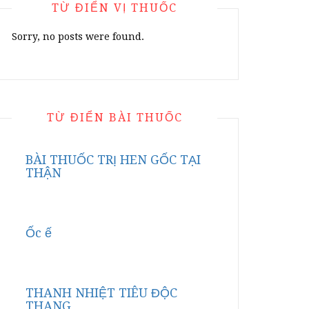
TỪ ĐIỂN VỊ THUỐC
Sorry, no posts were found.
TỪ ĐIỂN BÀI THUỐC
BÀI THUỐC TRỊ HEN GỐC TẠI
THẬN
Ốc ế
THANH NHIỆT TIÊU ĐỘC
THANG