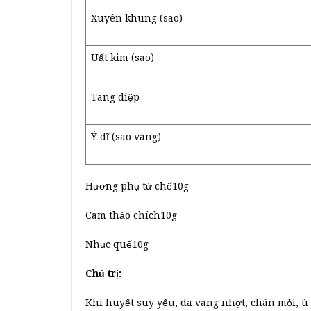
Xuyên khung (sao)
Uất kim (sao)
Tang diệp
Ý dĩ (sao vàng)
Hương phụ tứ chế10g
Cam thảo chích10g
Nhục quế10g
Chủ trị:
Khí huyết suy yếu, da vàng nhợt, chân mỏi, ù t