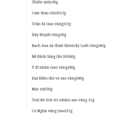
Thiên môn30g
Cam thảo chích15g
Trẩn bì (sao vàng)15g
Dây Huyết rồng50g
Bạch hoa xà thiệt thèo(cây Lưỡi rổng)40g
Rễ Đinh lăng (bỏ lõi)40g
Ý dĩ nhân (sao vàng)40g
Hạt Điều (bỏ vỏ sao vàng)40g
Mộc nhĩ30g
Trái Ré (ích tri nhân) sao vàng 15g
Củ Nghệ vàng (sao)15g