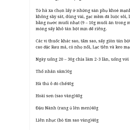
Tử hà xa chọn lấy ở những sản phụ khoẻ mạn
không sầy sát, dùng vải, gạc mềm đã luộc sôi,
bằng nước muối nhạt (9 – 10g muối ăn trong một
mỏng sấy khô tán bột mịn để riêng.
Các vị thuốc khác sao, tẩm sao, sấy giòn tán bộ
cao đặc Rau má, cỏ nhọ nổi, Lạc tiên và keo 
Ngày uống 20 – 30g chia làm 2-3 lần, uống với
Thổ nhân sâm50g
Hà thủ ô đỏ chế40g
Hoài sơn (sao vàng)40g
Đậu Nành (rang ủ lèn men)40g
Liên nhục (bỏ tim sao vàng)40g