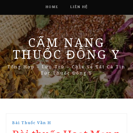
HOME
LIÊN HỆ
CẨM NANG
THUỐC ĐÔNG Y
Tổng Hợp – Lưu Trữ – Chia Sẻ Tất Cả Tin
Tức Thuốc Đông Y
Bài Thuốc Vần H