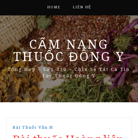
HOME
LIÊN HỆ
CẨM NANG
THUỐC ĐÔNG Y
Tổng Hợp – Lưu Trữ – Chia Sẻ Tất Cả Tin
Tức Thuốc Đông Y
Bài Thuốc Vần H