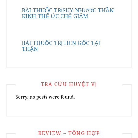
BÀI THUỐC TRỊSUY NHƯỢC THẦN
KINH THỂ ỨC CHẾ GIẢM
BÀI THUỐC TRỊ HEN GỐC TẠI
THẬN
TRA CỨU HUYỆT VỊ
Sorry, no posts were found.
REVIEW – TỔNG HỢP