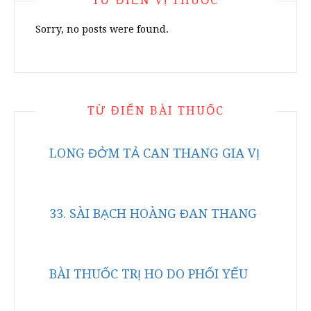
TỪ ĐIỂN VỊ THUỐC
Sorry, no posts were found.
TỪ ĐIỂN BÀI THUỐC
LONG ĐỞM TẢ CAN THANG GIA VỊ
33. SÀI BẠCH HOÀNG ĐAN THANG
BÀI THUỐC TRỊ HO DO PHỔI YẾU