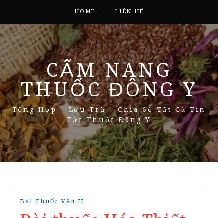
HOME
LIÊN HỆ
CẨM NANG
THUỐC ĐÔNG Y
Tổng Hợp – Lưu Trữ – Chia Sẻ Tất Cả Tin
Tức Thuốc Đông Y
Bài Thuốc Vần H