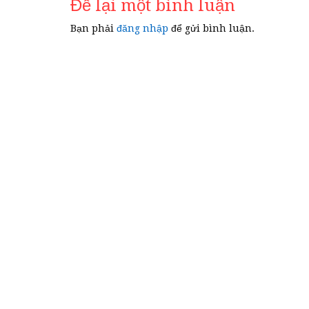
Để lại một bình luận
viết
Bạn phải
đăng nhập
để gửi bình luận.