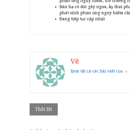
phản ứng nguy hiểm, trừ trường hợ
Bán hạ có độc gây ngứa, kỵ thai ph
phát sinh phản ứng nguy hiểm cầ
Đang tiếp tục cập nhật
Về
Xem tất cả các bài viết của →
Điều
Thốt lốt
hướng
bài