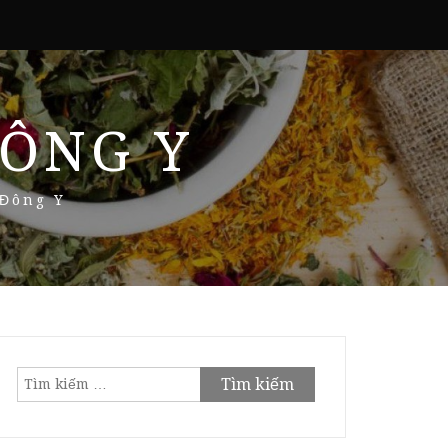
ÔNG Y
 Đông Y
Tìm
kiếm
cho: