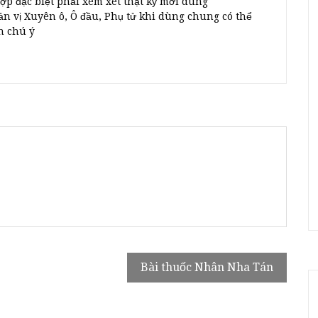
p đặc biệt phải xem xét thật kỹ mới dùng
ản vị Xuyên ô, Ô đầu, Phụ tử khi dùng chung có thể
n chú ý
Bài thuốc Nhân Nha Tán