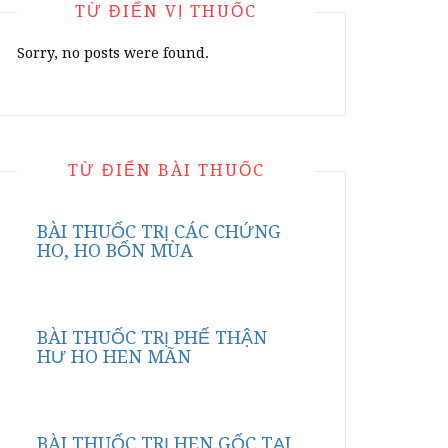
TỪ ĐIỂN VỊ THUỐC
Sorry, no posts were found.
TỪ ĐIỂN BÀI THUỐC
BÀI THUỐC TRỊ CÁC CHỨNG
HO, HO BỐN MÙA
BÀI THUỐC TRỊ PHẾ THẬN
HƯ HO HEN MÃN
BÀI THUỐC TRỊ HEN GỐC TẠI