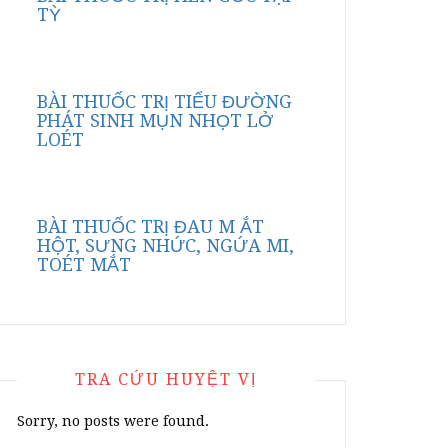
TỲ
BÀI THUỐC TRỊ TIỂU ĐƯỜNG
PHÁT SINH MỤN NHỌT LỞ
LOÉT
BÀI THUỐC TRỊ ĐAU M ẮT
HỘT, SƯNG NHỨC, NGỨA MI,
TOÉT MẮT
TRA CỨU HUYỆT VỊ
Sorry, no posts were found.